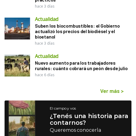
hace 3 días
Actualidad
Suben los biocombustibles: el Gobierno
actualizó los precios del biodiésel y el
bioetanol
hace 3 días
Actualidad
Nuevo aumento para los trabajadores
rurales: cuánto cobrará un peón desde julio
hace 6 días
Ver más
>
El campo y vos
¿Tenés una historia para
contarnos?
Queremos conocerla