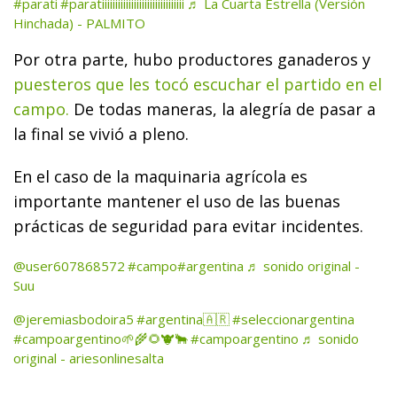
#parati
#paratiiiiiiiiiiiiiiiiiiiiiiiiiiiiiii
♬ La Cuarta Estrella (Versión
Hinchada) - PALMITO
Por otra parte, hubo productores ganaderos y
puesteros que les tocó escuchar el partido en el
campo.
De todas maneras, la alegría de pasar a
la final se vivió a pleno.
En el caso de la maquinaria agrícola es
importante mantener el uso de las buenas
prácticas de seguridad para evitar incidentes.
@user607868572
#campo
#argentina
♬ sonido original -
Suu
@jeremiasbodoira5
#argentina🇦🇷
#seleccionargentina
#campoargentino🌱🌾🌻🐮🐂
#campoargentino
♬ sonido
original - ariesonlinesalta