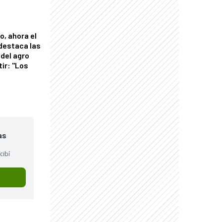
o, ahora el
 destaca las
del agro
tir: "Los
"
as
cibí