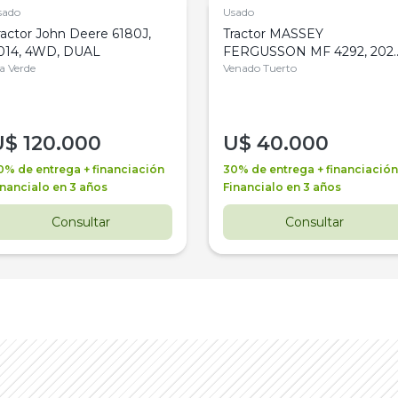
sado
Usado
ractor John Deere 6180J,
Tractor MASSEY
014, 4WD, DUAL
FERGUSSON MF 4292, 2020
la Verde
4WD, PATON
Venado Tuerto
U$
120.000
U$
40.000
0% de entrega + financiación
30% de entrega + financiación
inancialo en 3 años
Financialo en 3 años
Consultar
Consultar