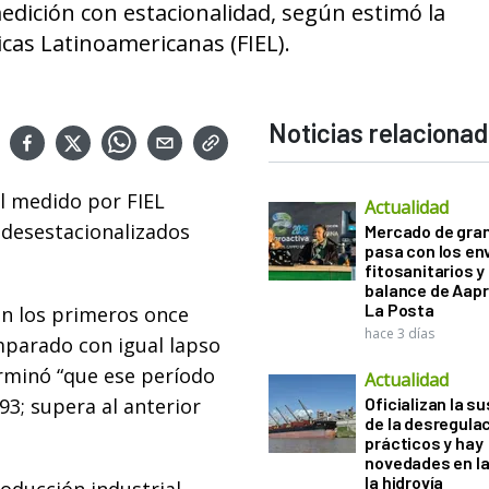
edición con estacionalidad, según estimó la
cas Latinoamericanas (FIEL).
Noticias relaciona
al medido por FIEL
Actualidad
desestacionalizados
Mercado de gra
pasa con los e
fitosanitarios y 
balance de Aapr
La Posta
en los primeros once
hace 3 días
parado con igual lapso
erminó “que ese período
Actualidad
993; supera al anterior
Oficializan la s
de la desregula
prácticos y hay
novedades en la
la hidrovía