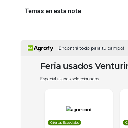
Temas en esta nota
¡Encontrá todo para tu campo!
Feria usados Ventur
Especial usados seleccionados
les
Ofertas Especiales
O