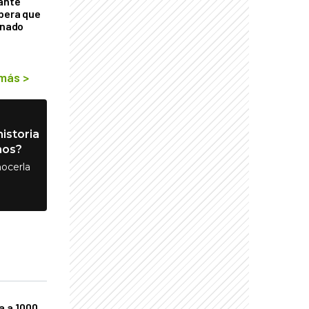
tante
mbera que
rnado
 más
>
istoria
nos?
ocerla
a a 1000