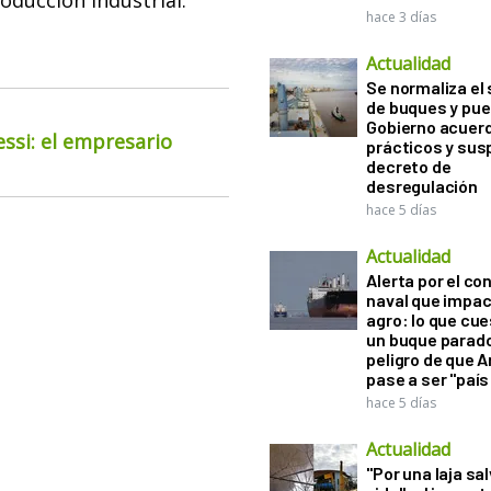
ducción industrial.
hace 3 días
Actualidad
Se normaliza el 
de buques y pue
Gobierno acuerd
essi: el empresario
prácticos y sus
decreto de
desregulación
hace 5 días
Actualidad
Alerta por el con
naval que impac
agro: lo que cu
un buque parado
peligro de que 
pase a ser "país
hace 5 días
Actualidad
"Por una laja sa