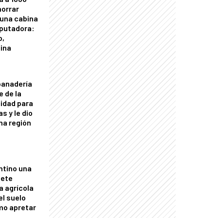
horrar
 una cabina
putadora:
o,
tina
panadería
e de la
idad para
s y le dio
una región
ntino una
mete
a agrícola
el suelo
mo apretar