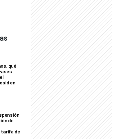
das
nos, qué
nvases
el
esid en
uspensión
ción de
 tarifa de