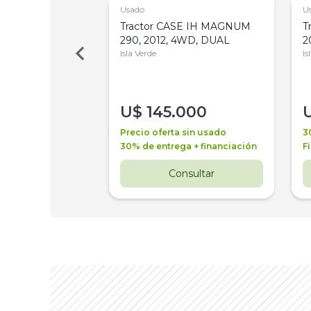
Usado
U
a Metalfor 7040,
Tractor CASE IH MAGNUM
T
Bot 32 Mts
290, 2012, 4WD, DUAL
2
Isla Verde
Is
000
U$
145.000
a + financiación
Precio oferta sin usado
3
 4 años
30% de entrega + financiación
F
nsultar
Consultar