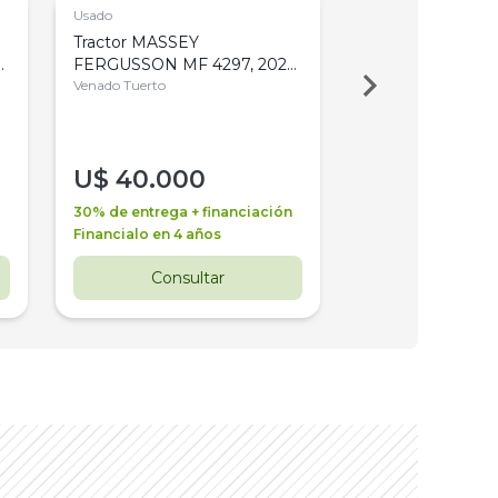
Usado
Usado
Tractor MASSEY
Tractor AGCO ALL
,
FERGUSSON MF 4297, 2020,
2003, 4WD, PA
4WD, PATON
Venado Tuerto
Venado Tuerto
U$
40.000
U$
30.000
30% de entrega + financiación
30% de entrega + 
Financialo en 4 años
Financialo en 3 a
Consultar
Consul