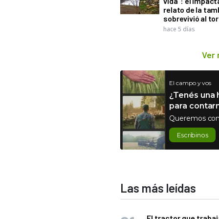
vida": el impac
relato de la ta
sobrevivió al to
hace 5 días
Ver
El campo y vos
¿Tenés una h
para contar
Queremos con
Escribinos
Las más leídas
El tractor que trabaj