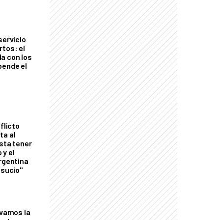
servicio
rtos: el
a con los
pende el
flicto
ta al
esta tener
 y el
Argentina
 sucio"
lvamos la