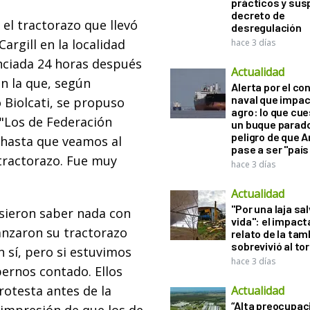
prácticos y sus
decreto de
 el tractorazo que llevó
desregulación
argill en la localidad
hace 3 días
nciada 24 horas después
Actualidad
n la que, según
Alerta por el con
naval que impac
 Biolcati, se propuso
agro: lo que cu
 "Los de Federación
un buque parado
peligro de que 
 hasta que veamos al
pase a ser "país
 tractorazo. Fue muy
hace 3 días
Actualidad
"Por una laja sa
isieron saber nada con
vida": el impac
anzaron su tractorazo
relato de la ta
sobrevivió al to
n sí, pero si estuvimos
hace 3 días
bernos contado. Ellos
rotesta antes de la
Actualidad
“Alta preocupac