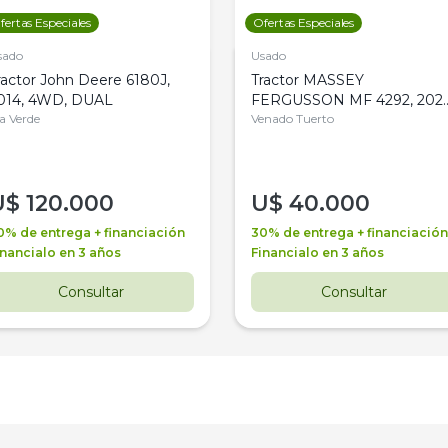
fertas Especiales
Ofertas Especiales
sado
Usado
ractor John Deere 6180J,
Tractor MASSEY
014, 4WD, DUAL
FERGUSSON MF 4292, 2020
la Verde
4WD, PATON
Venado Tuerto
U$
120.000
U$
40.000
0% de entrega + financiación
30% de entrega + financiación
inancialo en 3 años
Financialo en 3 años
Consultar
Consultar