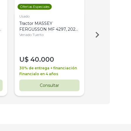
Ofertas Especiales
Ofertas Especiales
Usado
Usado
Tractor MASSEY
Tractor AGCO ALL
,
FERGUSSON MF 4297, 2020,
2003, 4WD, PA
4WD, PATON
Venado Tuerto
Venado Tuerto
U$
40.000
U$
30.000
30% de entrega + financiación
30% de entrega + 
Financialo en 4 años
Financialo en 3 a
Consultar
Consul