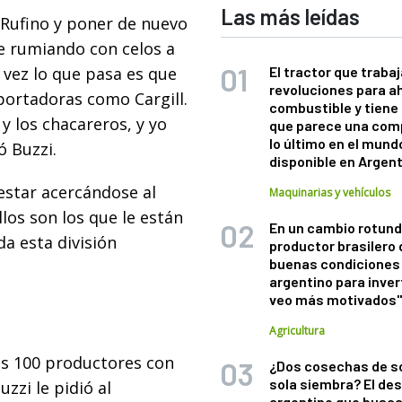
Las más leídas
a Rufino y poner de nuevo
e rumiando con celos a
 vez lo que pasa es que
El tractor que trabaj
revoluciones para a
portadoras como Cargill.
combustible y tiene
y los chacareros, y yo
que parece una com
lo último en el mund
ó Buzzi.
disponible en Argen
estar acercándose al
Maquinarias y vehículos
os son los que le están
En un cambio rotund
da esta división
productor brasilero
buenas condiciones 
argentino para inver
veo más motivados
Agricultura
nos 100 productores con
¿Dos cosechas de s
sola siembra? El des
zzi le pidió al
argentino que busca