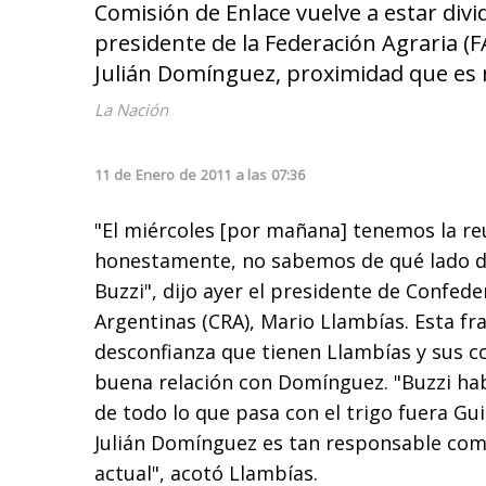
Comisión de Enlace vuelve a estar divid
presidente de la Federación Agraria (F
Julián Domínguez, proximidad que es m
La Nación
11
de
Enero
de
2011
a las
07:36
"El miércoles [por mañana] tenemos la r
honestamente, no sabemos de qué lado de
Buzzi", dijo ayer el presidente de Confed
Argentinas (CRA), Mario Llambías. Esta fr
desconfianza que tienen Llambías y sus c
buena relación con Domínguez. "Buzzi hab
de todo lo que pasa con el trigo fuera G
Julián Domínguez es tan responsable como 
actual", acotó Llambías.