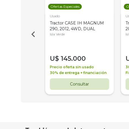
les
Ofertas Especiales
O
Usado
U
a Metalfor 7040,
Tractor CASE IH MAGNUM
T
Bot 32 Mts
290, 2012, 4WD, DUAL
2
Isla Verde
Is
000
U$
145.000
a + financiación
Precio oferta sin usado
3
 4 años
30% de entrega + financiación
F
nsultar
Consultar