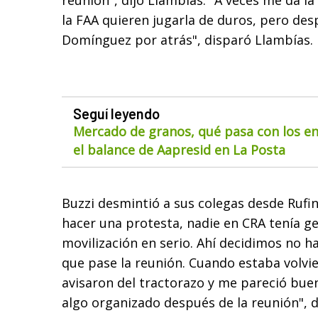
reunión", dijo Llambías. "A veces me da l
la FAA quieren jugarla de duros, pero des
Domínguez por atrás", disparó Llambías.
Seguí leyendo
Mercado de granos, qué pasa con los env
el balance de Aapresid en La Posta
Buzzi desmintió a sus colegas desde Ruf
hacer una protesta, nadie en CRA tenía g
movilización en serio. Ahí decidimos no h
que pase la reunión. Cuando estaba volvi
avisaron del tractorazo y me pareció buen
algo organizado después de la reunión", d