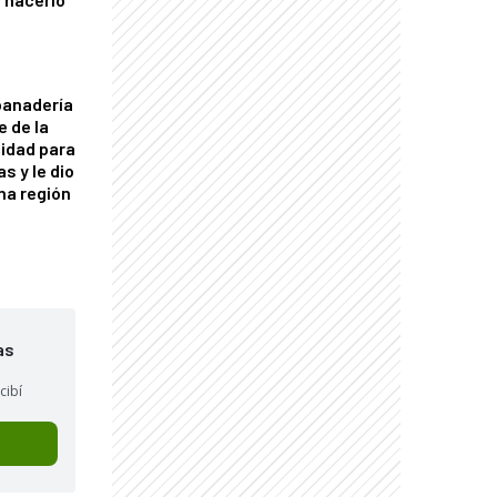
panadería
e de la
idad para
s y le dio
una región
as
cibí