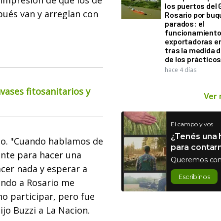
a impresión de que los de
los puertos del 
pués van y arreglan con
Rosario por bu
parados: el
funcionamiento 
exportadoras e
tras la medida 
de los práctico
hace 4 días
ases fitosanitarios y
Ver
El campo y vos
¿Tenés una h
ino. "Cuando hablamos de
para contar
ente para hacer una
Queremos con
acer nada y esperar a
Escribinos
endo a Rosario me
o participar, pero fue
ijo Buzzi a La Nacion.