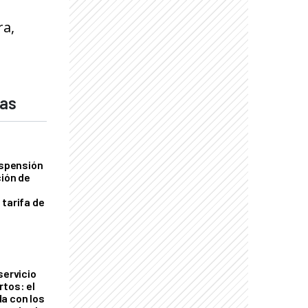
ra,
das
uspensión
ción de
 tarifa de
servicio
rtos: el
a con los