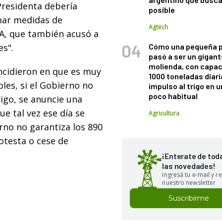
 Presidenta debería
posible
mar medidas de
Agtech
FAA, que también acusó a
es".
Cómo una pequeña 
pasó a ser un gigant
molienda, con capac
incidieron en que es muy
1000 toneladas diaria
les, si el Gobierno no
impulso al trigo en 
poco habitual
igo, se anuncie una
ue tal vez ese día se
Agricultura
erno no garantiza los 890
otesta o cese de
¡Enterate de tod
las novedades!
Ingresá tu e-mail y re
nuestro newsletter
Suscribirme