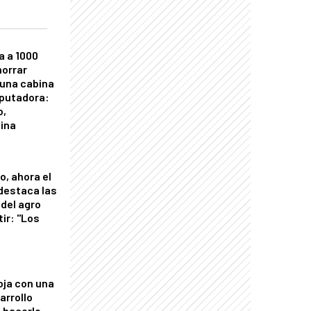
a a 1000
horrar
 una cabina
putadora:
o,
tina
o, ahora el
 destaca las
del agro
tir: "Los
"
oja con una
arrollo
 hacerlo