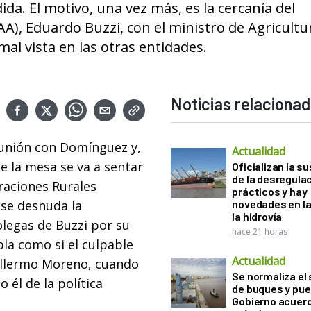
ida. El motivo, una vez más, es la cercanía del
AA), Eduardo Buzzi, con el ministro de Agricultu
al vista en las otras entidades.
Noticias relaciona
eunión con Domínguez y,
Actualidad
 la mesa se va a sentar
Oficializan la s
de la desregula
eraciones Rurales
prácticos y hay
ase desnuda la
novedades en la
la hidrovía
olegas de Buzzi por su
hace 21 horas
la como si el culpable
Actualidad
uillermo Moreno, cuando
Se normaliza el 
él de la política
de buques y pue
Gobierno acuerd