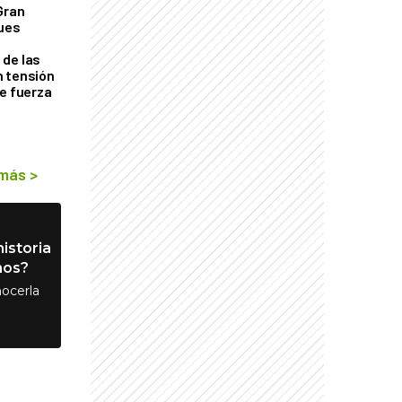
Gran
ques
de las
n tensión
de fuerza
s
 más
>
istoria
nos?
ocerla