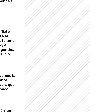
pende el
flicto
ta al
esta tener
 y el
Argentina
 sucio"
lvamos la
tante
mbera que
rnado
ión” en