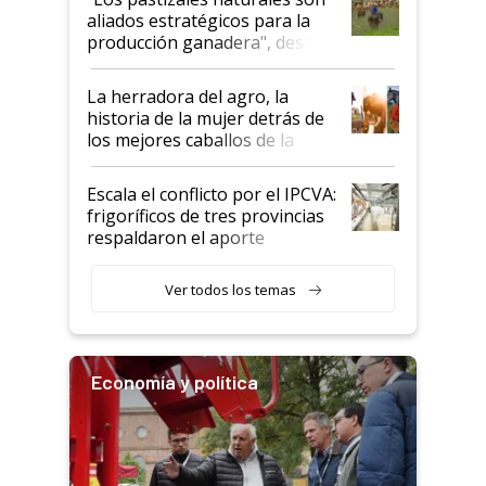
para el agro en Argentina, con
aliados estratégicos para la
foco en la carne
producción ganadera", destaca
la iniciativa que ya reúne a 46
establecimientos en Argentina
La herradora del agro, la
historia de la mujer detrás de
los mejores caballos de la
Argentina y los mitos que
todavía hacen sufrir a estos
Escala el conflicto por el IPCVA:
animales: "Mientras me
frigoríficos de tres provincias
descalificaban, yo seguí
respaldaron el aporte
haciendo currículum"
obligatorio
Ver todos los temas
Economía y política