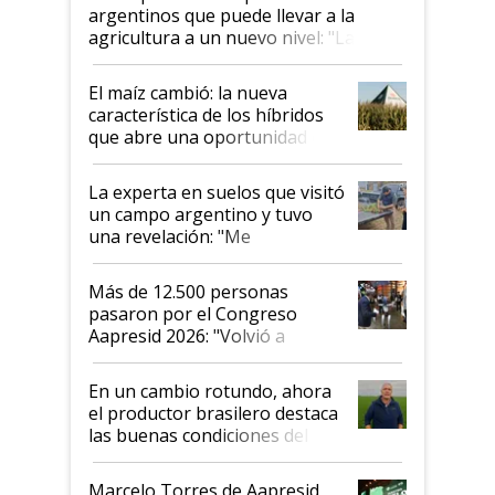
argentinos que puede llevar a la
agricultura a un nuevo nivel: "Las
posibilidades de crecimiento son
infinitas"
El maíz cambió: la nueva
característica de los híbridos
que abre una oportunidad en
el lote
La experta en suelos que visitó
un campo argentino y tuvo
una revelación: "Me
impresionó mucho"
Más de 12.500 personas
pasaron por el Congreso
Aapresid 2026: "Volvió a
demostrar que hablar del
suelo es hablar de todo el
En un cambio rotundo, ahora
sistema productivo"
el productor brasilero destaca
las buenas condiciones del
agro argentino para invertir:
"Los veo más motivados"
Marcelo Torres de Aapresid