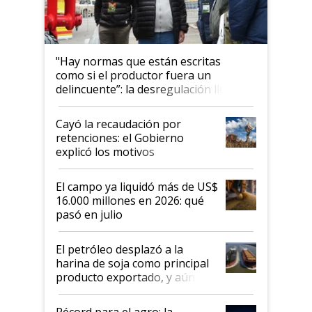
"Hay normas que están escritas
como si el productor fuera un
delincuente”: la desregulación llegó
al Congreso Aapresid y hasta se
habló del financiamiento al IPCVA
Cayó la recaudación por
retenciones: el Gobierno
explicó los motivos
El campo ya liquidó más de US$
16.000 millones en 2026: qué
pasó en julio
El petróleo desplazó a la
harina de soja como principal
producto exportado, y aún así
el agro aportó casi seis de cada
diez dólares y sostuvo el
Récord para el agro: la