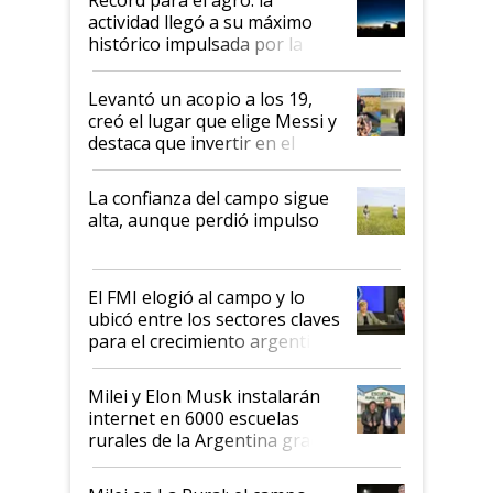
liderazgo en un semestre
actividad llegó a su máximo
récord
histórico impulsada por la
cosecha y las exportaciones
Levantó un acopio a los 19,
creó el lugar que elige Messi y
destaca que invertir en el
kirchnerismo era como "darle
plata a un hijo para droga":
La confianza del campo sigue
Juan Félix Rossetti, el libertario
alta, aunque perdió impulso
que de una dura crisis salió
más fuerte y apuesta al cambio
de Milei
El FMI elogió al campo y lo
ubicó entre los sectores claves
para el crecimiento argentino
Milei y Elon Musk instalarán
internet en 6000 escuelas
rurales de la Argentina gracias
a un acuerdo con Starlink