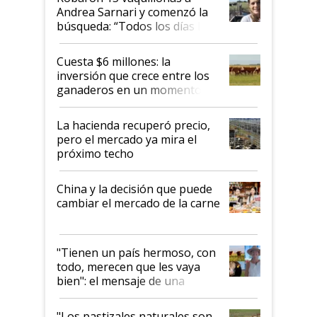
Andrea Sarnari y comenzó la
búsqueda: “Todos los días le
toca a algún productor”
Cuesta $6 millones: la
inversión que crece entre los
ganaderos en un momento
histórico para la actividad
La hacienda recuperó precio,
pero el mercado ya mira el
próximo techo
China y la decisión que puede
cambiar el mercado de la carne
"Tienen un país hermoso, con
todo, merecen que les vaya
bien": el mensaje de una
ganadera uruguaya sobre las
oportunidades que se abren
"Los pastizales naturales son