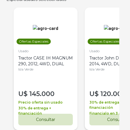
Ofertas Especiales
Ofertas Especiales
Usado
Usado
Tractor CASE IH MAGNUM
Tractor John Deere 
290, 2012, 4WD, DUAL
2014, 4WD, DUAL
Isla Verde
Isla Verde
U$
145.000
U$
120.000
Precio oferta sin usado
30% de entrega +
financiación
30% de entrega +
financiación
Financialo en 3 años
Consultar
Consultar