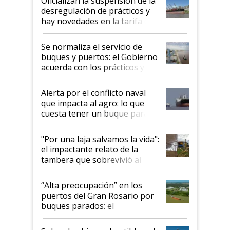
Oficializan la suspensión de la
desregulación de prácticos y
hay novedades en la tarifa de
la hidrovía
Se normaliza el servicio de
buques y puertos: el Gobierno
acuerda con los prácticos y
suspende el decreto de
desregulación
Alerta por el conflicto naval
que impacta al agro: lo que
cuesta tener un buque parado
y el peligro de que Argentina
pase a ser "país sucio"
"Por una laja salvamos la vida":
el impactante relato de la
tambera que sobrevivió al
tornado
“Alta preocupación” en los
puertos del Gran Rosario por
buques parados: el
funcionamiento de las
exportadoras en tensión tras