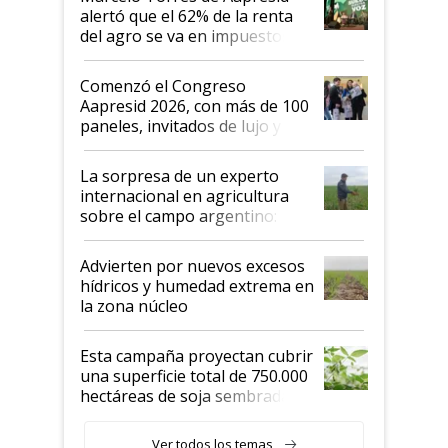
alertó que el 62% de la renta
del agro se va en impuestos:
"No es bueno que en
Argentina se sigan discutiendo
Comenzó el Congreso
las mismas cosas de hace 50
Aapresid 2026, con más de 100
años"
paneles, invitados de lujo y
todas las tendencias
La sorpresa de un experto
internacional en agricultura
sobre el campo argentino:
"Estoy muy impresionado"
Advierten por nuevos excesos
hídricos y humedad extrema en
la zona núcleo
Esta campaña proyectan cubrir
una superficie total de 750.000
hectáreas de soja sembradas
con una nueva generación de
variedades que marcan un
Ver todos los temas