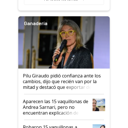
salto tecnológico en genética y
rendimiento
Ganadería
Pilu Giraudo pidió confianza ante los
cambios, dijo que recién van por la
mitad y destacó que exportar dejó de
ser "para unos pocos": "Tenemos un
mandato muy claro del gobierno
Aparecen las 15 vaquillonas de
nacional"
Andrea Sarnari, pero no
encuentran explicación de
cómo llegaron allí
Robaron 15 vaquillonas a