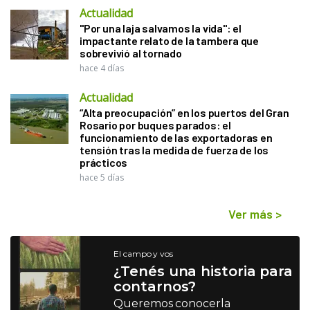
Actualidad
"Por una laja salvamos la vida": el
impactante relato de la tambera que
sobrevivió al tornado
hace 4 días
Actualidad
“Alta preocupación” en los puertos del Gran
Rosario por buques parados: el
funcionamiento de las exportadoras en
tensión tras la medida de fuerza de los
prácticos
hace 5 días
Ver más
>
El campo y vos
¿Tenés una historia para
contarnos?
Queremos conocerla