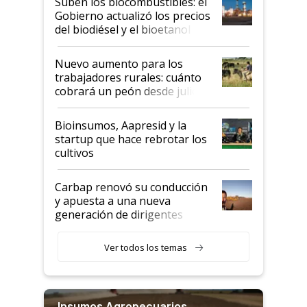
Suben los biocombustibles: el
la medida de fuerza de los
Gobierno actualizó los precios
prácticos
del biodiésel y el bioetanol
Nuevo aumento para los
trabajadores rurales: cuánto
cobrará un peón desde julio
Bioinsumos, Aapresid y la
startup que hace rebrotar los
cultivos
Carbap renovó su conducción
y apuesta a una nueva
generación de dirigentes
rurales
Ver todos los temas
Insumos Agropecuarios