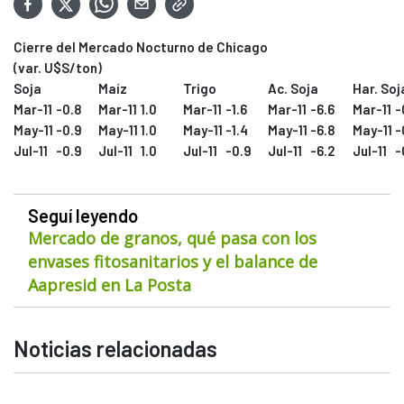
Cierre del Mercado Nocturno de Chicago
(var. U$S/ton)
Soja
Maíz
Trigo
Ac. Soja
Har. Soj
Mar-11
-0.8
Mar-11
1.0
Mar-11
-1.6
Mar-11
-6.6
Mar-11
-
May-11
-0.9
May-11
1.0
May-11
-1.4
May-11
-6.8
May-11
-
Jul-11
-0.9
Jul-11
1.0
Jul-11
-0.9
Jul-11
-6.2
Jul-11
-
Seguí leyendo
Mercado de granos, qué pasa con los
envases fitosanitarios y el balance de
Aapresid en La Posta
Noticias relacionadas