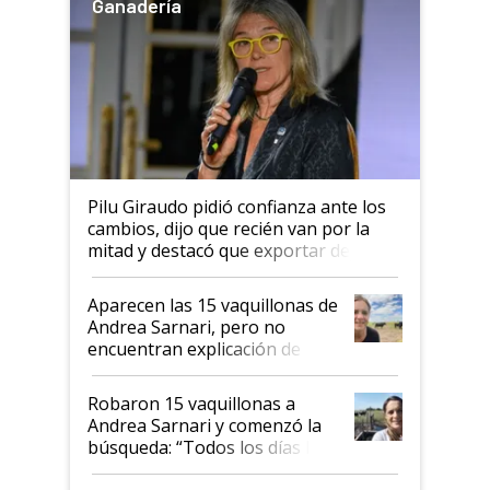
Ganadería
Pilu Giraudo pidió confianza ante los
cambios, dijo que recién van por la
mitad y destacó que exportar dejó de
ser "para unos pocos": "Tenemos un
mandato muy claro del gobierno
Aparecen las 15 vaquillonas de
nacional"
Andrea Sarnari, pero no
encuentran explicación de
cómo llegaron allí
Robaron 15 vaquillonas a
Andrea Sarnari y comenzó la
búsqueda: “Todos los días le
toca a algún productor”