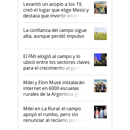
Levantó un acopio a los 19,
creó el lugar que elige Messi y
destaca que invertir en el
kirchnerismo era como "darle
plata a un hijo para droga":
La confianza del campo sigue
Juan Félix Rossetti, el libertario
alta, aunque perdió impulso
que de una dura crisis salió
más fuerte y apuesta al cambio
de Milei
El FMI elogió al campo y lo
ubicó entre los sectores claves
para el crecimiento argentino
Milei y Elon Musk instalarán
internet en 6000 escuelas
rurales de la Argentina gracias
a un acuerdo con Starlink
Milei en La Rural: el campo
apoyó el rumbo, pero sin
renunciar al reclamo por las
retenciones