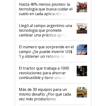
Hasta 40% menos pisoteo: la
tecnología que busca cuidar el
suelo en cada aplicación que
llevó Jacto al Congreso
Aapresid 2026
Llegó al campo argentino una
tecnología que promete
cambiar una práctica agrícola
clave: ¿Y si analizar el suelo
fuera tan simple como apretar
El número que sorprende en el
un botón?
campo: ¿Se puede invertir US$
1 y obtener un retorno de
hasta US$ 10 en agricultura?
El tractor que trabaja a 1000
revoluciones para ahorrar
combustible y tiene una cabina
que parece una computadora:
lo último en el mundo,
Más de 30 equipos para un
disponible en Argentina
mismo desafío: ¿Por qué cada
vez más productores
incorporan fertilizante bajo