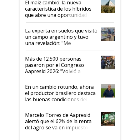
El maíz cambió: la nueva
característica de los híbridos
que abre una oportunidad en
el lote
La experta en suelos que visitó
un campo argentino y tuvo
una revelación: "Me
impresionó mucho"
Más de 12.500 personas
pasaron por el Congreso
Aapresid 2026: "Volvió a
demostrar que hablar del
suelo es hablar de todo el
En un cambio rotundo, ahora
sistema productivo"
el productor brasilero destaca
las buenas condiciones del
agro argentino para invertir:
"Los veo más motivados"
Marcelo Torres de Aapresid
alertó que el 62% de la renta
del agro se va en impuestos:
"No es bueno que en
Argentina se sigan discutiendo