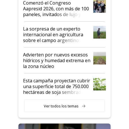
Comenzó el Congreso
las mismas cosas de hace 50
Aapresid 2026, con más de 100
años"
paneles, invitados de lujo y
todas las tendencias
La sorpresa de un experto
internacional en agricultura
sobre el campo argentino:
"Estoy muy impresionado"
Advierten por nuevos excesos
hídricos y humedad extrema en
la zona núcleo
Esta campaña proyectan cubrir
una superficie total de 750.000
hectáreas de soja sembradas
con una nueva generación de
variedades que marcan un
Ver todos los temas
salto tecnológico en genética y
rendimiento