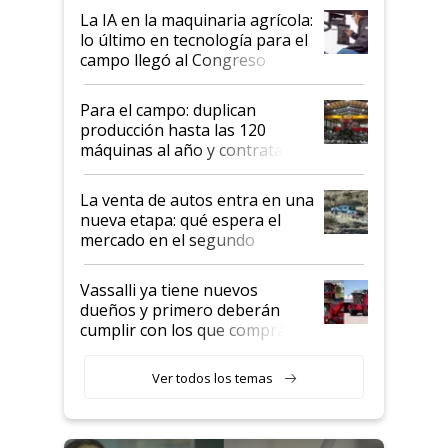
tierra?
La IA en la maquinaria agrícola:
lo último en tecnología para el
campo llegó al Congreso
Aapresid 2026
Para el campo: duplican
producción hasta las 120
máquinas al año y contratan
especialistas de la industria
automotriz para lograrlo
La venta de autos entra en una
nueva etapa: qué espera el
mercado en el segundo
semestre
Vassalli ya tiene nuevos
dueños y primero deberán
cumplir con los que compraron
cosechadoras y todavía no las
recibieron: quién está detrás
Ver todos los temas
del rescate de la empresa