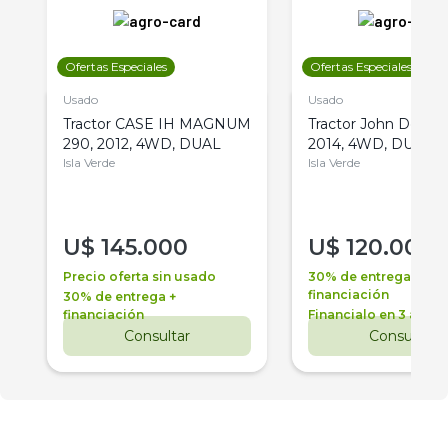
Ofertas Especiales
Ofertas Especiales
Usado
Usado
Tractor CASE IH MAGNUM
Tractor John Deere 
290, 2012, 4WD, DUAL
2014, 4WD, DUAL
Isla Verde
Isla Verde
U$
145.000
U$
120.000
Precio oferta sin usado
30% de entrega +
financiación
30% de entrega +
financiación
Financialo en 3 años
Consultar
Consultar