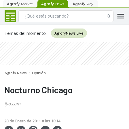
Agrofy
Market
Agrofy
News
Agrofy
Pay
Temas del momento
:
AgrofyNews Live
Agrofy News
Opinión
Nocturno Chicago
fyo.com
28
de
Enero
de
2011
a las
10:14