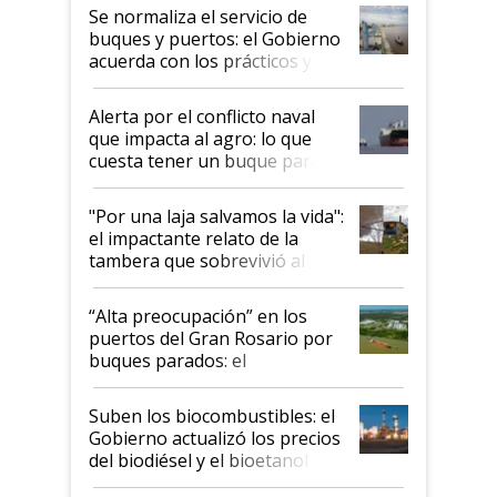
Se normaliza el servicio de
buques y puertos: el Gobierno
acuerda con los prácticos y
suspende el decreto de
desregulación
Alerta por el conflicto naval
que impacta al agro: lo que
cuesta tener un buque parado
y el peligro de que Argentina
pase a ser "país sucio"
"Por una laja salvamos la vida":
el impactante relato de la
tambera que sobrevivió al
tornado
“Alta preocupación” en los
puertos del Gran Rosario por
buques parados: el
funcionamiento de las
exportadoras en tensión tras
Suben los biocombustibles: el
la medida de fuerza de los
Gobierno actualizó los precios
prácticos
del biodiésel y el bioetanol