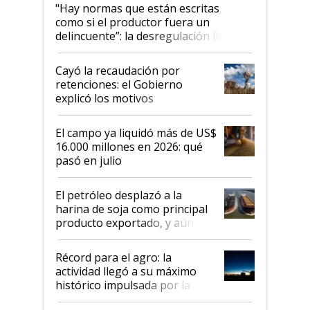
"Hay normas que están escritas
como si el productor fuera un
delincuente”: la desregulación llegó
al Congreso Aapresid y hasta se
habló del financiamiento al IPCVA
Cayó la recaudación por
retenciones: el Gobierno
explicó los motivos
El campo ya liquidó más de US$
16.000 millones en 2026: qué
pasó en julio
El petróleo desplazó a la
harina de soja como principal
producto exportado, y aún así
el agro aportó casi seis de cada
diez dólares y sostuvo el
Récord para el agro: la
liderazgo en un semestre
actividad llegó a su máximo
récord
histórico impulsada por la
cosecha y las exportaciones