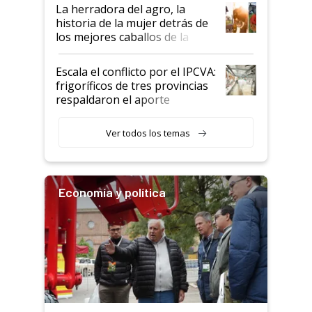
establecimientos en Argentina
La herradora del agro, la
historia de la mujer detrás de
los mejores caballos de la
Argentina y los mitos que
todavía hacen sufrir a estos
Escala el conflicto por el IPCVA:
animales: "Mientras me
frigoríficos de tres provincias
descalificaban, yo seguí
respaldaron el aporte
haciendo currículum"
obligatorio
Ver todos los temas
Economía y política