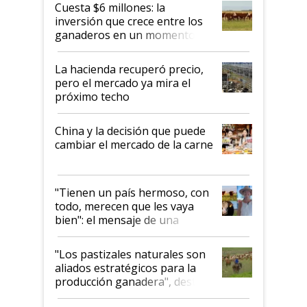
Cuesta $6 millones: la
inversión que crece entre los
ganaderos en un momento
histórico para la actividad
La hacienda recuperó precio,
pero el mercado ya mira el
próximo techo
China y la decisión que puede
cambiar el mercado de la carne
"Tienen un país hermoso, con
todo, merecen que les vaya
bien": el mensaje de una
ganadera uruguaya sobre las
oportunidades que se abren
"Los pastizales naturales son
para el agro en Argentina, con
aliados estratégicos para la
foco en la carne
producción ganadera", destaca
la iniciativa que ya reúne a 46