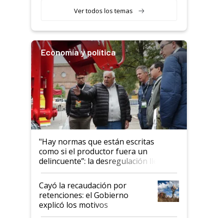
variedades que marcan un
Ver todos los temas
salto tecnológico en genética y
rendimiento
Economía y política
"Hay normas que están escritas
como si el productor fuera un
delincuente”: la desregulación llegó
al Congreso Aapresid y hasta se
habló del financiamiento al IPCVA
Cayó la recaudación por
retenciones: el Gobierno
explicó los motivos