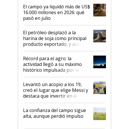
El campo ya liquidó más de US$
16.000 millones en 2026: qué
pasó en julio
El petróleo desplazó a la
harina de soja como principal
producto exportado, y aún así
el agro aportó casi seis de cada
diez dólares y sostuvo el
Récord para el agro: la
liderazgo en un semestre
actividad llegó a su máximo
récord
histórico impulsada por la
cosecha y las exportaciones
Levantó un acopio a los 19,
creó el lugar que elige Messi y
destaca que invertir en el
kirchnerismo era como "darle
plata a un hijo para droga":
La confianza del campo sigue
Juan Félix Rossetti, el libertario
alta, aunque perdió impulso
que de una dura crisis salió
más fuerte y apuesta al cambio