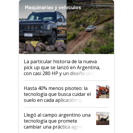
Maquinarias y vehículos
La particular historia de la nueva
pick up que se lanzó en Argentina,
con casi 280 HP y un diseño único: a
cuánto se vende
Hasta 40% menos pisoteo: la
tecnología que busca cuidar el
suelo en cada aplicación que
llevó Jacto al Congreso
Aapresid 2026
Llegó al campo argentino una
tecnología que promete
cambiar una práctica agrícola
clave: ¿Y si analizar el suelo