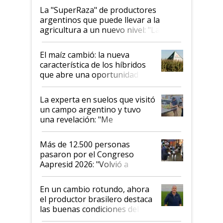
La "SuperRaza" de productores
argentinos que puede llevar a la
agricultura a un nuevo nivel: "Las
posibilidades de crecimiento son
infinitas"
El maíz cambió: la nueva
característica de los híbridos
que abre una oportunidad en
el lote
La experta en suelos que visitó
un campo argentino y tuvo
una revelación: "Me
impresionó mucho"
Más de 12.500 personas
pasaron por el Congreso
Aapresid 2026: "Volvió a
demostrar que hablar del
suelo es hablar de todo el
En un cambio rotundo, ahora
sistema productivo"
el productor brasilero destaca
las buenas condiciones del
agro argentino para invertir: