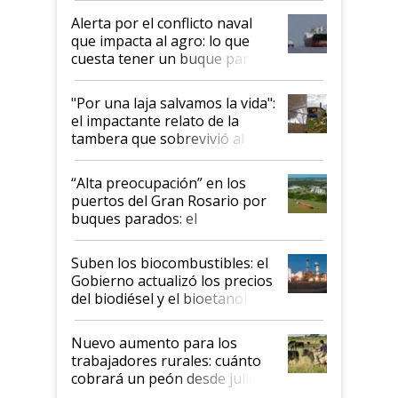
desregulación
Alerta por el conflicto naval
que impacta al agro: lo que
cuesta tener un buque parado
y el peligro de que Argentina
pase a ser "país sucio"
"Por una laja salvamos la vida":
el impactante relato de la
tambera que sobrevivió al
tornado
“Alta preocupación” en los
puertos del Gran Rosario por
buques parados: el
funcionamiento de las
exportadoras en tensión tras
Suben los biocombustibles: el
la medida de fuerza de los
Gobierno actualizó los precios
prácticos
del biodiésel y el bioetanol
Nuevo aumento para los
trabajadores rurales: cuánto
cobrará un peón desde julio