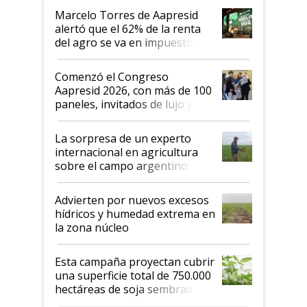
"Los veo más motivados"
Marcelo Torres de Aapresid
alertó que el 62% de la renta
del agro se va en impuestos:
"No es bueno que en
Argentina se sigan discutiendo
Comenzó el Congreso
las mismas cosas de hace 50
Aapresid 2026, con más de 100
años"
paneles, invitados de lujo y
todas las tendencias
La sorpresa de un experto
internacional en agricultura
sobre el campo argentino:
"Estoy muy impresionado"
Advierten por nuevos excesos
hídricos y humedad extrema en
la zona núcleo
Esta campaña proyectan cubrir
una superficie total de 750.000
hectáreas de soja sembradas
con una nueva generación de