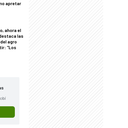
mo apretar
o, ahora el
 destaca las
del agro
tir: "Los
"
as
cibí