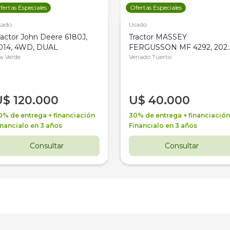
fertas Especiales
Ofertas Especiales
sado
Usado
ractor John Deere 6180J,
Tractor MASSEY
014, 4WD, DUAL
FERGUSSON MF 4292, 2020
la Verde
4WD, PATON
Venado Tuerto
U$
120.000
U$
40.000
0% de entrega + financiación
30% de entrega + financiación
inancialo en 3 años
Financialo en 3 años
Consultar
Consultar