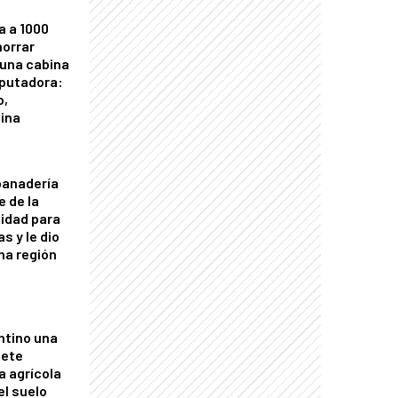
a a 1000
horrar
 una cabina
putadora:
o,
tina
panadería
e de la
idad para
s y le dio
una región
ntino una
mete
a agrícola
el suelo