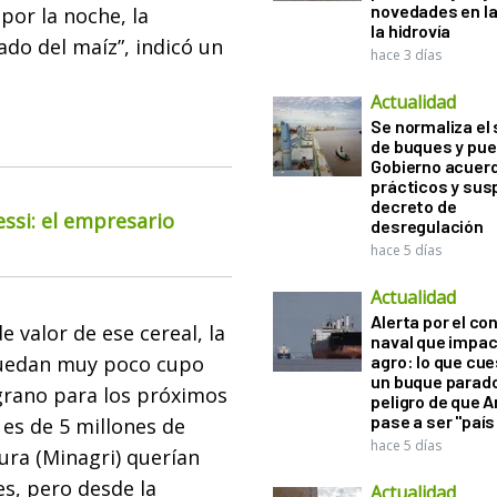
novedades en la
por la noche, la
la hidrovía
ado del maíz”, indicó un
hace 3 días
Actualidad
Se normaliza el 
de buques y pue
Gobierno acuerd
prácticos y sus
decreto de
essi: el empresario
desregulación
hace 5 días
Actualidad
Alerta por el con
 valor de ese cereal, la
naval que impac
quedan muy poco cupo
agro: lo que cu
un buque parado
grano para los próximos
peligro de que 
pase a ser "país
es de 5 millones de
hace 5 días
ura (Minagri) querían
es, pero desde la
Actualidad