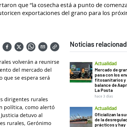
rtaron que “la cosecha está a punto de comenza
toricen exportaciones del grano para los próx
Noticias relaciona
rales volverán a reunirse
Actualidad
ento del mercado del
Mercado de gra
pasa con los e
lo que se espera será
fitosanitarios y 
balance de Aapr
La Posta
hace 3 días
s dirigentes rurales
 política, como alertó
Actualidad
Justicia detuvo al
Oficializan la s
de la desregula
nes rurales, Gerónimo
prácticos y hay