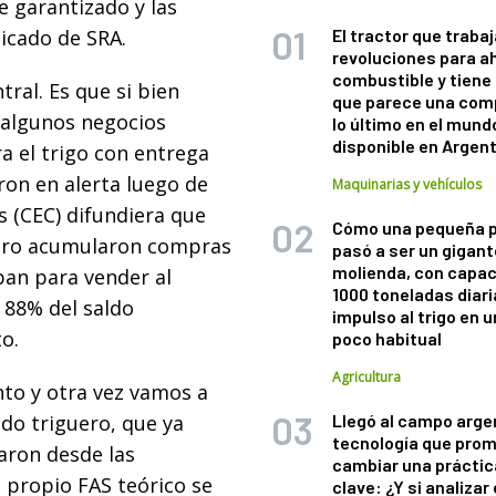
e garantizado y las
icado de SRA.
El tractor que trabaj
revoluciones para a
combustible y tiene
ntral. Es que si bien
que parece una com
 algunos negocios
lo último en el mund
disponible en Argen
a el trigo con entrega
ron en alerta luego de
Maquinarias y vehículos
s (CEC) difundiera que
Cómo una pequeña 
rero acumularon compras
pasó a ser un gigant
molienda, con capac
pan para vender al
1000 toneladas diaria
 88% del saldo
impulso al trigo en 
o.
poco habitual
Agricultura
to y otra vez vamos a
ado triguero, que ya
Llegó al campo arge
tecnología que pro
aron desde las
cambiar una práctic
u propio FAS teórico se
clave: ¿Y si analizar 