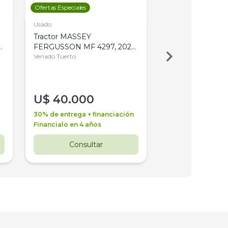
Ofertas Especiales
Ofertas Especiales
Usado
Usado
Tractor MASSEY
Tractor AGCO ALL
,
FERGUSSON MF 4297, 2020,
2003, 4WD, PA
4WD, PATON
Venado Tuerto
Venado Tuerto
U$
40.000
U$
30.000
30% de entrega + financiación
30% de entrega + 
Financialo en 4 años
Financialo en 3 a
Consultar
Consul