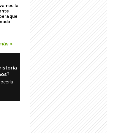
lvamos la
tante
mbera que
rnado
 más
>
istoria
nos?
ocerla