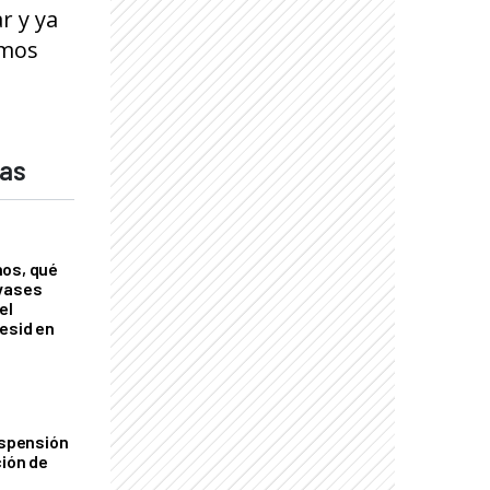
r y ya
imos
das
nos, qué
nvases
el
esid en
uspensión
ción de