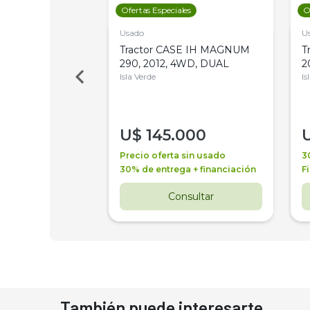
les
Ofertas Especiales
O
Usado
U
a Metalfor 7040,
Tractor CASE IH MAGNUM
T
Bot 32 Mts
290, 2012, 4WD, DUAL
2
Isla Verde
Is
000
U$
145.000
a + financiación
Precio oferta sin usado
3
 4 años
30% de entrega + financiación
F
nsultar
Consultar
También puede interesarte