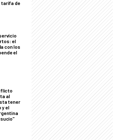
 tarifa de
servicio
rtos: el
a con los
pende el
flicto
ta al
esta tener
 y el
Argentina
 sucio"