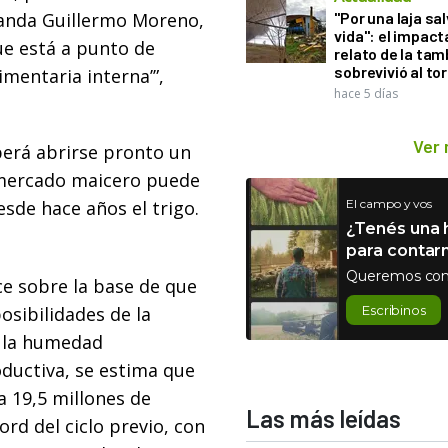
manda Guillermo Moreno,
"Por una laja sa
vida": el impac
que está a punto de
relato de la ta
sobrevivió al to
imentaria interna’”,
hace 5 días
Ver
berá abrirse pronto un
 mercado maicero puede
esde hace años el trigo.
El campo y vos
¿Tenés una h
para contar
Queremos con
ce sobre la base de que
osibilidades de la
Escribinos
y la humedad
ductiva, se estima que
a 19,5 millones de
Las más leídas
rd del ciclo previo, con