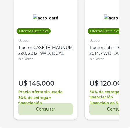
Ofertas Especiales
Ofertas Especiales
Usado
Usado
Tractor CASE IH MAGNUM
Tractor John Deere 
290, 2012, 4WD, DUAL
2014, 4WD, DUAL
Isla Verde
Isla Verde
U$
145.000
U$
120.000
Precio oferta sin usado
30% de entrega +
financiación
30% de entrega +
financiación
Financialo en 3 años
Consultar
Consultar