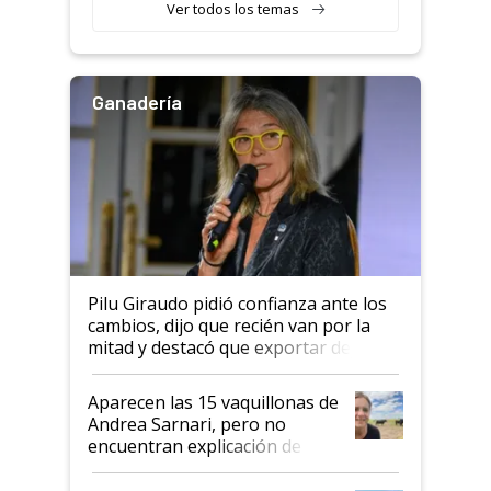
Ver todos los temas
salto tecnológico en genética y
rendimiento
Ganadería
Pilu Giraudo pidió confianza ante los
cambios, dijo que recién van por la
mitad y destacó que exportar dejó de
ser "para unos pocos": "Tenemos un
mandato muy claro del gobierno
Aparecen las 15 vaquillonas de
nacional"
Andrea Sarnari, pero no
encuentran explicación de
cómo llegaron allí