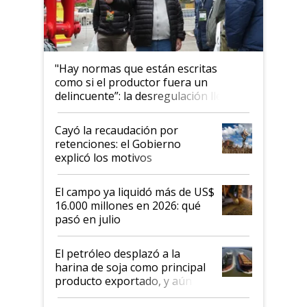
"Hay normas que están escritas
como si el productor fuera un
delincuente”: la desregulación llegó
al Congreso Aapresid y hasta se
habló del financiamiento al IPCVA
Cayó la recaudación por
retenciones: el Gobierno
explicó los motivos
El campo ya liquidó más de US$
16.000 millones en 2026: qué
pasó en julio
El petróleo desplazó a la
harina de soja como principal
producto exportado, y aún así
el agro aportó casi seis de cada