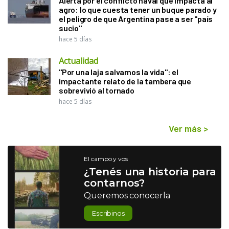
Alerta por el conflicto naval que impacta al
agro: lo que cuesta tener un buque parado y
el peligro de que Argentina pase a ser "país
sucio"
hace 5 días
Actualidad
"Por una laja salvamos la vida": el
impactante relato de la tambera que
sobrevivió al tornado
hace 5 días
Ver más
>
El campo y vos
¿Tenés una historia para
contarnos?
Queremos conocerla
Escribinos