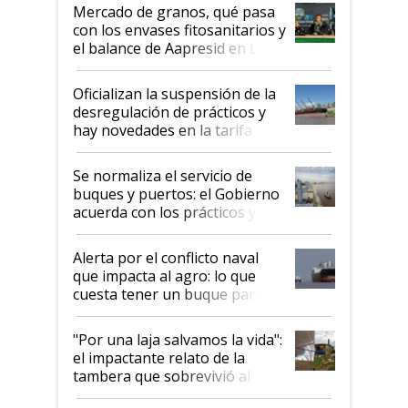
Mercado de granos, qué pasa
con los envases fitosanitarios y
el balance de Aapresid en La
Posta
Oficializan la suspensión de la
desregulación de prácticos y
hay novedades en la tarifa de
la hidrovía
Se normaliza el servicio de
buques y puertos: el Gobierno
acuerda con los prácticos y
suspende el decreto de
desregulación
Alerta por el conflicto naval
que impacta al agro: lo que
cuesta tener un buque parado
y el peligro de que Argentina
pase a ser "país sucio"
"Por una laja salvamos la vida":
el impactante relato de la
tambera que sobrevivió al
tornado