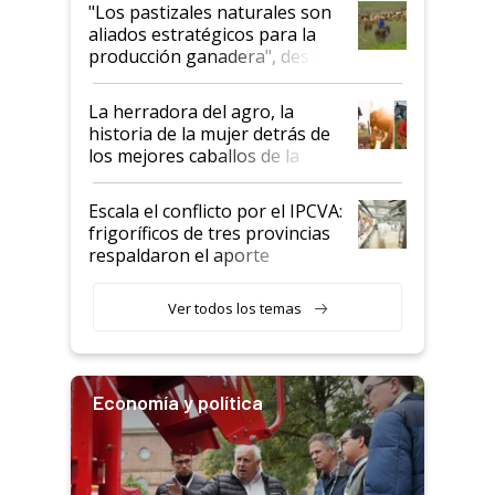
oportunidades que se abren
"Los pastizales naturales son
para el agro en Argentina, con
aliados estratégicos para la
foco en la carne
producción ganadera", destaca
la iniciativa que ya reúne a 46
establecimientos en Argentina
La herradora del agro, la
historia de la mujer detrás de
los mejores caballos de la
Argentina y los mitos que
todavía hacen sufrir a estos
Escala el conflicto por el IPCVA:
animales: "Mientras me
frigoríficos de tres provincias
descalificaban, yo seguí
respaldaron el aporte
haciendo currículum"
obligatorio
Ver todos los temas
Economía y política