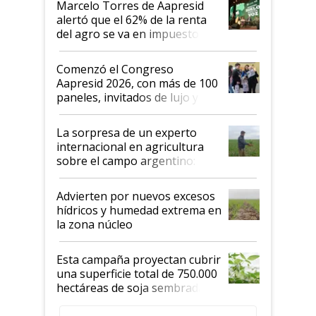
Marcelo Torres de Aapresid
alertó que el 62% de la renta
del agro se va en impuestos:
"No es bueno que en
Argentina se sigan discutiendo
Comenzó el Congreso
las mismas cosas de hace 50
Aapresid 2026, con más de 100
años"
paneles, invitados de lujo y
todas las tendencias
La sorpresa de un experto
internacional en agricultura
sobre el campo argentino:
"Estoy muy impresionado"
Advierten por nuevos excesos
hídricos y humedad extrema en
la zona núcleo
Esta campaña proyectan cubrir
una superficie total de 750.000
hectáreas de soja sembradas
con una nueva generación de
variedades que marcan un