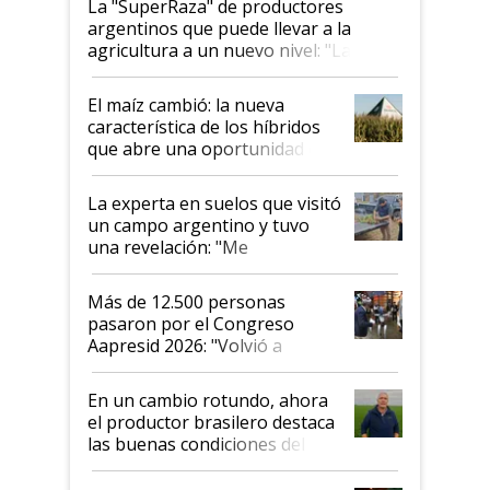
La "SuperRaza" de productores
argentinos que puede llevar a la
agricultura a un nuevo nivel: "Las
posibilidades de crecimiento son
infinitas"
El maíz cambió: la nueva
característica de los híbridos
que abre una oportunidad en
el lote
La experta en suelos que visitó
un campo argentino y tuvo
una revelación: "Me
impresionó mucho"
Más de 12.500 personas
pasaron por el Congreso
Aapresid 2026: "Volvió a
demostrar que hablar del
suelo es hablar de todo el
En un cambio rotundo, ahora
sistema productivo"
el productor brasilero destaca
las buenas condiciones del
agro argentino para invertir:
"Los veo más motivados"