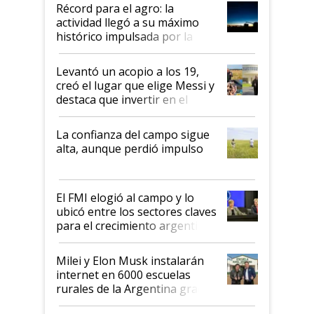
diez dólares y sostuvo el
Récord para el agro: la
liderazgo en un semestre
actividad llegó a su máximo
récord
histórico impulsada por la
cosecha y las exportaciones
Levantó un acopio a los 19,
creó el lugar que elige Messi y
destaca que invertir en el
kirchnerismo era como "darle
plata a un hijo para droga":
La confianza del campo sigue
Juan Félix Rossetti, el libertario
alta, aunque perdió impulso
que de una dura crisis salió
más fuerte y apuesta al cambio
de Milei
El FMI elogió al campo y lo
ubicó entre los sectores claves
para el crecimiento argentino
Milei y Elon Musk instalarán
internet en 6000 escuelas
rurales de la Argentina gracias
a un acuerdo con Starlink