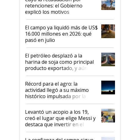
retenciones: el Gobierno
explicó los motivos
El campo ya liquidó más de US$
16.000 millones en 2026: qué
pasó en julio
El petróleo desplazó a la
harina de soja como principal
producto exportado, y aún así
el agro aportó casi seis de cada
diez dólares y sostuvo el
Récord para el agro: la
liderazgo en un semestre
actividad llegó a su máximo
récord
histórico impulsada por la
cosecha y las exportaciones
Levantó un acopio a los 19,
creó el lugar que elige Messi y
destaca que invertir en el
kirchnerismo era como "darle
plata a un hijo para droga":
La confianza del campo sigue