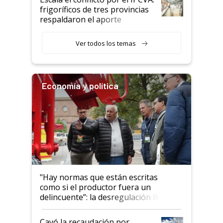
animales: "Mientras me
frigoríficos de tres provincias
descalificaban, yo seguí
respaldaron el aporte
haciendo currículum"
obligatorio
Ver todos los temas
Economía y política
"Hay normas que están escritas
como si el productor fuera un
delincuente”: la desregulación llegó
al Congreso Aapresid y hasta se
habló del financiamiento al IPCVA
Cayó la recaudación por