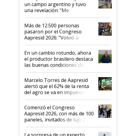
un campo argentino y tuvo
una revelación: "Me
impresionó mucho"
Más de 12.500 personas
pasaron por el Congreso
Aapresid 2026: "Volvió a
demostrar que hablar del
suelo es hablar de todo el
En un cambio rotundo, ahora
sistema productivo"
el productor brasilero destaca
las buenas condiciones del
agro argentino para invertir:
"Los veo más motivados"
Marcelo Torres de Aapresid
alertó que el 62% de la renta
del agro se va en impuestos:
"No es bueno que en
Argentina se sigan discutiendo
Comenzó el Congreso
las mismas cosas de hace 50
Aapresid 2026, con más de 100
años"
paneles, invitados de lujo y
todas las tendencias
La sorpresa de un experto