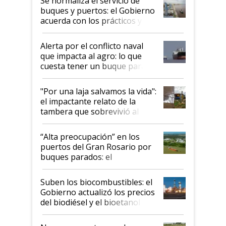
Se normaliza el servicio de
buques y puertos: el Gobierno
acuerda con los prácticos y
suspende el decreto de
desregulación
Alerta por el conflicto naval
que impacta al agro: lo que
cuesta tener un buque parado
y el peligro de que Argentina
pase a ser "país sucio"
"Por una laja salvamos la vida":
el impactante relato de la
tambera que sobrevivió al
tornado
“Alta preocupación” en los
puertos del Gran Rosario por
buques parados: el
funcionamiento de las
exportadoras en tensión tras
Suben los biocombustibles: el
la medida de fuerza de los
Gobierno actualizó los precios
prácticos
del biodiésel y el bioetanol