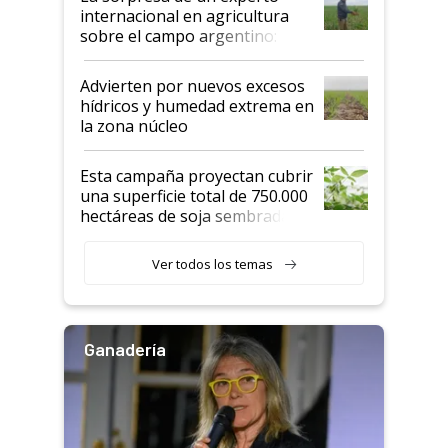
internacional en agricultura
sobre el campo argentino:
"Estoy muy impresionado"
Advierten por nuevos excesos
hídricos y humedad extrema en
la zona núcleo
Esta campaña proyectan cubrir
una superficie total de 750.000
hectáreas de soja sembradas
con una nueva generación de
variedades que marcan un
Ver todos los temas
salto tecnológico en genética y
rendimiento
Ganadería