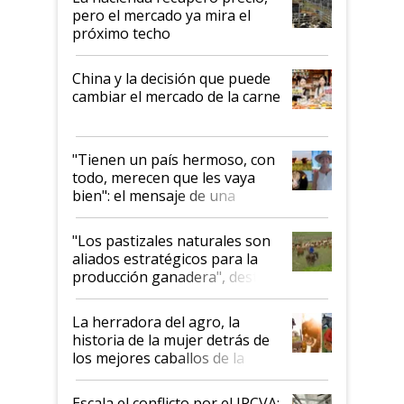
pero el mercado ya mira el
próximo techo
China y la decisión que puede
cambiar el mercado de la carne
"Tienen un país hermoso, con
todo, merecen que les vaya
bien": el mensaje de una
ganadera uruguaya sobre las
oportunidades que se abren
"Los pastizales naturales son
para el agro en Argentina, con
aliados estratégicos para la
foco en la carne
producción ganadera", destaca
la iniciativa que ya reúne a 46
establecimientos en Argentina
La herradora del agro, la
historia de la mujer detrás de
los mejores caballos de la
Argentina y los mitos que
todavía hacen sufrir a estos
Escala el conflicto por el IPCVA: