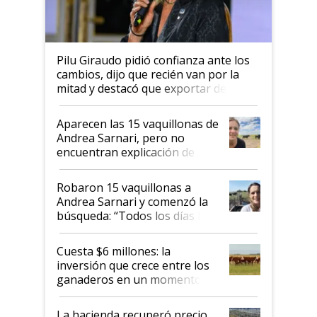
Pilu Giraudo pidió confianza ante los
cambios, dijo que recién van por la
mitad y destacó que exportar dejó de
ser "para unos pocos": "Tenemos un
mandato muy claro del gobierno
Aparecen las 15 vaquillonas de
nacional"
Andrea Sarnari, pero no
encuentran explicación de
cómo llegaron allí
Robaron 15 vaquillonas a
Andrea Sarnari y comenzó la
búsqueda: “Todos los días le
toca a algún productor”
Cuesta $6 millones: la
inversión que crece entre los
ganaderos en un momento
histórico para la actividad
La hacienda recuperó precio,