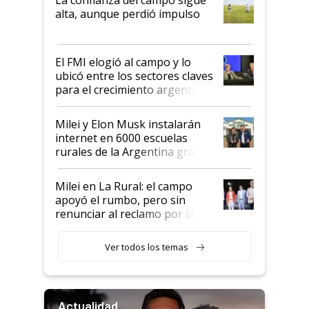
Juan Félix Rossetti, el libertario
alta, aunque perdió impulso
que de una dura crisis salió
más fuerte y apuesta al cambio
de Milei
El FMI elogió al campo y lo
ubicó entre los sectores claves
para el crecimiento argentino
Milei y Elon Musk instalarán
internet en 6000 escuelas
rurales de la Argentina gracias
a un acuerdo con Starlink
Milei en La Rural: el campo
apoyó el rumbo, pero sin
renunciar al reclamo por las
retenciones
Ver todos los temas
Actualidad