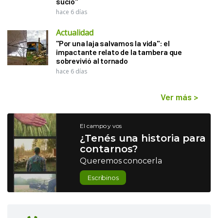
sucio"
hace 6 días
Actualidad
"Por una laja salvamos la vida": el
impactante relato de la tambera que
sobrevivió al tornado
hace 6 días
Ver más
>
El campo y vos
¿Tenés una historia para
contarnos?
Queremos conocerla
Escribinos