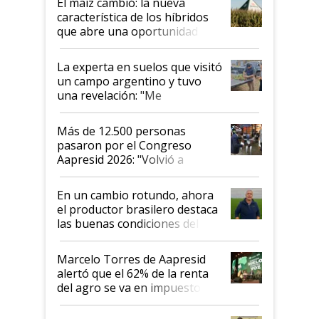
El maíz cambió: la nueva
característica de los híbridos
que abre una oportunidad en
el lote
La experta en suelos que visitó
un campo argentino y tuvo
una revelación: "Me
impresionó mucho"
Más de 12.500 personas
pasaron por el Congreso
Aapresid 2026: "Volvió a
demostrar que hablar del
suelo es hablar de todo el
En un cambio rotundo, ahora
sistema productivo"
el productor brasilero destaca
las buenas condiciones del
agro argentino para invertir:
"Los veo más motivados"
Marcelo Torres de Aapresid
alertó que el 62% de la renta
del agro se va en impuestos:
"No es bueno que en
Argentina se sigan discutiendo