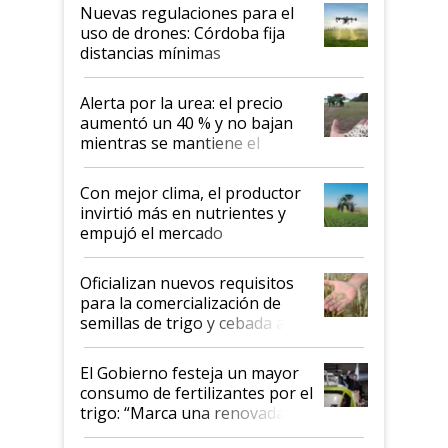
indicaciones
Nuevas regulaciones para el
uso de drones: Córdoba fija
distancias mínimas
Alerta por la urea: el precio
aumentó un 40 % y no bajan
mientras se mantiene el
conflicto en Medio Oriente
Con mejor clima, el productor
invirtió más en nutrientes y
empujó el mercado
Oficializan nuevos requisitos
para la comercialización de
semillas de trigo y cebada a
granel
El Gobierno festeja un mayor
consumo de fertilizantes por el
trigo: “Marca una renovada
confianza de los productores”