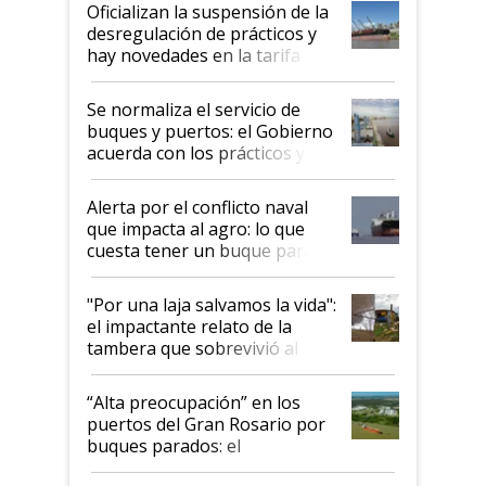
Oficializan la suspensión de la
desregulación de prácticos y
hay novedades en la tarifa de
la hidrovía
Se normaliza el servicio de
buques y puertos: el Gobierno
acuerda con los prácticos y
suspende el decreto de
desregulación
Alerta por el conflicto naval
que impacta al agro: lo que
cuesta tener un buque parado
y el peligro de que Argentina
pase a ser "país sucio"
"Por una laja salvamos la vida":
el impactante relato de la
tambera que sobrevivió al
tornado
“Alta preocupación” en los
puertos del Gran Rosario por
buques parados: el
funcionamiento de las