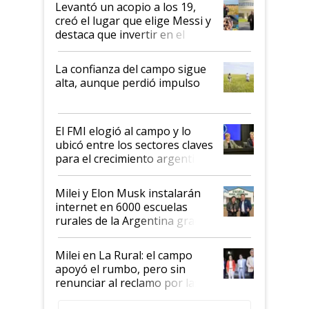
Levantó un acopio a los 19,
creó el lugar que elige Messi y
destaca que invertir en el
kirchnerismo era como "darle
plata a un hijo para droga":
La confianza del campo sigue
Juan Félix Rossetti, el libertario
alta, aunque perdió impulso
que de una dura crisis salió
más fuerte y apuesta al cambio
de Milei
El FMI elogió al campo y lo
ubicó entre los sectores claves
para el crecimiento argentino
Milei y Elon Musk instalarán
internet en 6000 escuelas
rurales de la Argentina gracias
a un acuerdo con Starlink
Milei en La Rural: el campo
apoyó el rumbo, pero sin
renunciar al reclamo por las
retenciones