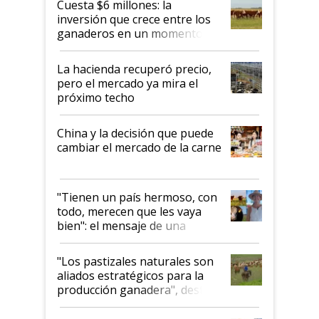
Cuesta $6 millones: la
inversión que crece entre los
ganaderos en un momento
histórico para la actividad
La hacienda recuperó precio,
pero el mercado ya mira el
próximo techo
China y la decisión que puede
cambiar el mercado de la carne
"Tienen un país hermoso, con
todo, merecen que les vaya
bien": el mensaje de una
ganadera uruguaya sobre las
oportunidades que se abren
"Los pastizales naturales son
para el agro en Argentina, con
aliados estratégicos para la
foco en la carne
producción ganadera", destaca
la iniciativa que ya reúne a 46
establecimientos en Argentina