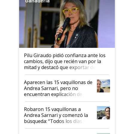
Ganadería
Pilu Giraudo pidió confianza ante los
cambios, dijo que recién van por la
mitad y destacó que exportar dejó de
ser "para unos pocos": "Tenemos un
mandato muy claro del gobierno
Aparecen las 15 vaquillonas de
nacional"
Andrea Sarnari, pero no
encuentran explicación de
cómo llegaron allí
Robaron 15 vaquillonas a
Andrea Sarnari y comenzó la
búsqueda: “Todos los días le
toca a algún productor”