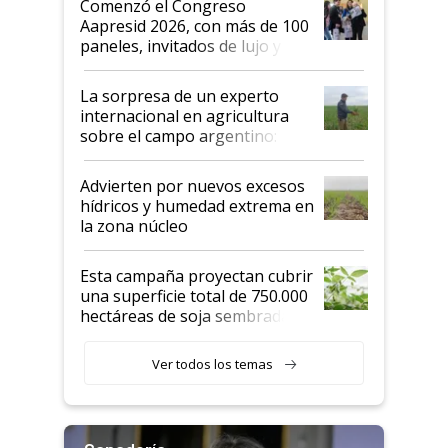
Comenzó el Congreso
las mismas cosas de hace 50
Aapresid 2026, con más de 100
años"
paneles, invitados de lujo y
todas las tendencias
La sorpresa de un experto
internacional en agricultura
sobre el campo argentino:
"Estoy muy impresionado"
Advierten por nuevos excesos
hídricos y humedad extrema en
la zona núcleo
Esta campaña proyectan cubrir
una superficie total de 750.000
hectáreas de soja sembradas
con una nueva generación de
variedades que marcan un
Ver todos los temas
salto tecnológico en genética y
rendimiento