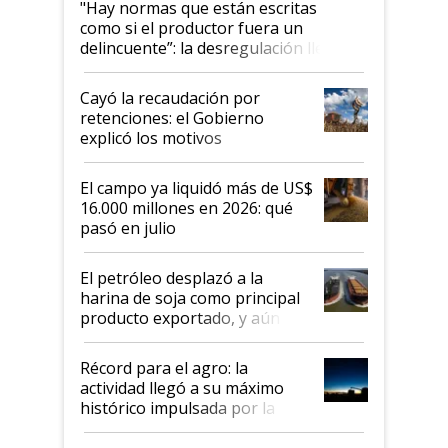
"Hay normas que están escritas
como si el productor fuera un
delincuente”: la desregulación llegó
al Congreso Aapresid y hasta se
habló del financiamiento al IPCVA
Cayó la recaudación por
retenciones: el Gobierno
explicó los motivos
El campo ya liquidó más de US$
16.000 millones en 2026: qué
pasó en julio
El petróleo desplazó a la
harina de soja como principal
producto exportado, y aún así
el agro aportó casi seis de cada
diez dólares y sostuvo el
Récord para el agro: la
liderazgo en un semestre
actividad llegó a su máximo
récord
histórico impulsada por la
cosecha y las exportaciones