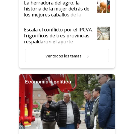
La herradora del agro, la
historia de la mujer detrás de
los mejores caballos de la
Argentina y los mitos que
todavía hacen sufrir a estos
Escala el conflicto por el IPCVA:
animales: "Mientras me
frigoríficos de tres provincias
descalificaban, yo seguí
respaldaron el aporte
haciendo currículum"
obligatorio
Ver todos los temas
Economía y política