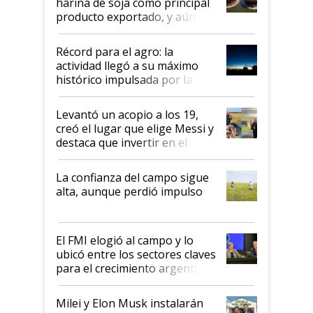
harina de soja como principal
producto exportado, y aún así
el agro aportó casi seis de cada
diez dólares y sostuvo el
Récord para el agro: la
liderazgo en un semestre
actividad llegó a su máximo
récord
histórico impulsada por la
cosecha y las exportaciones
Levantó un acopio a los 19,
creó el lugar que elige Messi y
destaca que invertir en el
kirchnerismo era como "darle
plata a un hijo para droga":
La confianza del campo sigue
Juan Félix Rossetti, el libertario
alta, aunque perdió impulso
que de una dura crisis salió
más fuerte y apuesta al cambio
de Milei
El FMI elogió al campo y lo
ubicó entre los sectores claves
para el crecimiento argentino
Milei y Elon Musk instalarán