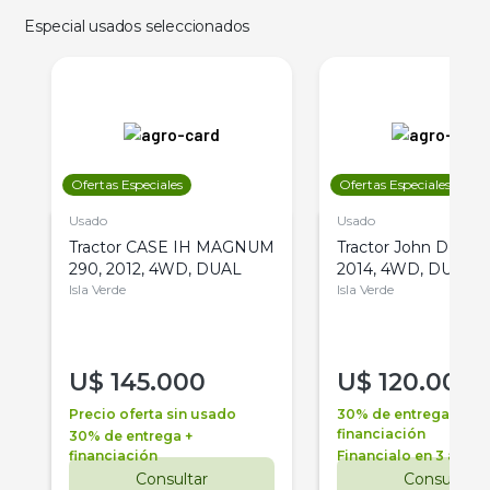
Especial usados seleccionados
Ofertas Especiales
Ofertas Especiales
Usado
Usado
Tractor CASE IH MAGNUM
Tractor John Deere 
290, 2012, 4WD, DUAL
2014, 4WD, DUAL
Isla Verde
Isla Verde
U$
145.000
U$
120.000
Precio oferta sin usado
30% de entrega +
financiación
30% de entrega +
financiación
Financialo en 3 años
Consultar
Consultar