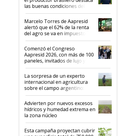
las buenas condiciones del
agro argentino para invertir:
"Los veo más motivados"
Marcelo Torres de Aapresid
alertó que el 62% de la renta
del agro se va en impuestos:
"No es bueno que en
Argentina se sigan discutiendo
Comenzó el Congreso
las mismas cosas de hace 50
Aapresid 2026, con más de 100
años"
paneles, invitados de lujo y
todas las tendencias
La sorpresa de un experto
internacional en agricultura
sobre el campo argentino:
"Estoy muy impresionado"
Advierten por nuevos excesos
hídricos y humedad extrema en
la zona núcleo
Esta campaña proyectan cubrir