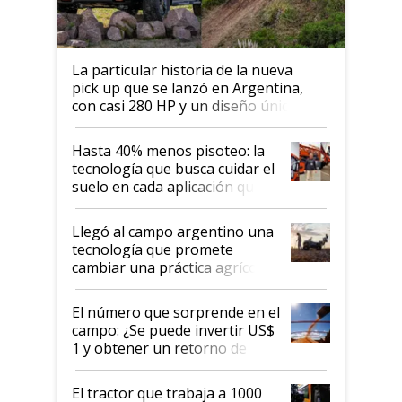
La particular historia de la nueva
pick up que se lanzó en Argentina,
con casi 280 HP y un diseño único: a
cuánto se vende
Hasta 40% menos pisoteo: la
tecnología que busca cuidar el
suelo en cada aplicación que
llevó Jacto al Congreso
Aapresid 2026
Llegó al campo argentino una
tecnología que promete
cambiar una práctica agrícola
clave: ¿Y si analizar el suelo
fuera tan simple como apretar
El número que sorprende en el
un botón?
campo: ¿Se puede invertir US$
1 y obtener un retorno de
hasta US$ 10 en agricultura?
El tractor que trabaja a 1000