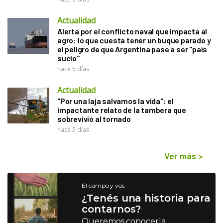
Actualidad
Alerta por el conflicto naval que impacta al
agro: lo que cuesta tener un buque parado y
el peligro de que Argentina pase a ser "país
sucio"
hace 5 días
Actualidad
"Por una laja salvamos la vida": el
impactante relato de la tambera que
sobrevivió al tornado
hace 5 días
Ver más
>
El campo y vos
¿Tenés una historia para
contarnos?
Queremos conocerla