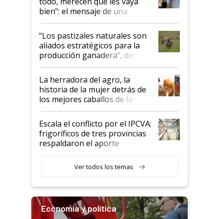
todo, merecen que les vaya
bien": el mensaje de una
ganadera uruguaya sobre las
oportunidades que se abren
"Los pastizales naturales son
para el agro en Argentina, con
aliados estratégicos para la
foco en la carne
producción ganadera", destaca
la iniciativa que ya reúne a 46
establecimientos en Argentina
La herradora del agro, la
historia de la mujer detrás de
los mejores caballos de la
Argentina y los mitos que
todavía hacen sufrir a estos
Escala el conflicto por el IPCVA:
animales: "Mientras me
frigoríficos de tres provincias
descalificaban, yo seguí
respaldaron el aporte
haciendo currículum"
obligatorio
Ver todos los temas
Economía y política