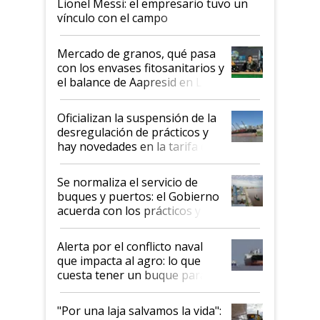
Lionel Messi: el empresario tuvo un
vínculo con el campo
Mercado de granos, qué pasa
con los envases fitosanitarios y
el balance de Aapresid en La
Posta
Oficializan la suspensión de la
desregulación de prácticos y
hay novedades en la tarifa de
la hidrovía
Se normaliza el servicio de
buques y puertos: el Gobierno
acuerda con los prácticos y
suspende el decreto de
desregulación
Alerta por el conflicto naval
que impacta al agro: lo que
cuesta tener un buque parado
y el peligro de que Argentina
pase a ser "país sucio"
"Por una laja salvamos la vida":