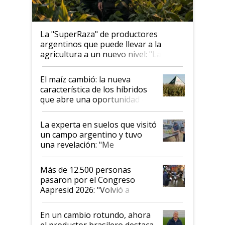
La "SuperRaza" de productores
argentinos que puede llevar a la
agricultura a un nuevo nivel: "Las
posibilidades de crecimiento son
infinitas"
El maíz cambió: la nueva
característica de los híbridos
que abre una oportunidad en
el lote
La experta en suelos que visitó
un campo argentino y tuvo
una revelación: "Me
impresionó mucho"
Más de 12.500 personas
pasaron por el Congreso
Aapresid 2026: "Volvió a
demostrar que hablar del
suelo es hablar de todo el
En un cambio rotundo, ahora
sistema productivo"
el productor brasilero destaca