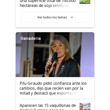
una superficie total de 750.000
hectáreas de soja sembradas
con una nueva generación de
variedades que marcan un
Ver todos los temas
salto tecnológico en genética y
rendimiento
Ganadería
Pilu Giraudo pidió confianza ante los
cambios, dijo que recién van por la
mitad y destacó que exportar dejó de
ser "para unos pocos": "Tenemos un
mandato muy claro del gobierno
Aparecen las 15 vaquillonas de
nacional"