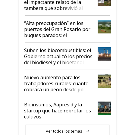
el impactante relato de la
tambera que sobrevivió al
tornado
“Alta preocupación” en los
puertos del Gran Rosario por
buques parados: el
funcionamiento de las
exportadoras en tensión tras
Suben los biocombustibles: el
la medida de fuerza de los
Gobierno actualizó los precios
prácticos
del biodiésel y el bioetanol
Nuevo aumento para los
trabajadores rurales: cuánto
cobrará un peón desde julio
Bioinsumos, Aapresid y la
startup que hace rebrotar los
cultivos
Ver todos los temas