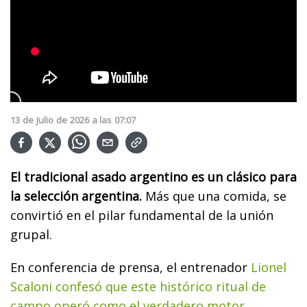
13
de
Julio
de
2026
a las
07:07
El tradicional asado argentino es un clásico para
la selección argentina.
Más que una comida, se
convirtió en el pilar fundamental de la unión
grupal.
En conferencia de prensa, el entrenador
Lionel
Scaloni confesó que este histórico ritual de
campo operó como el verdadero motor