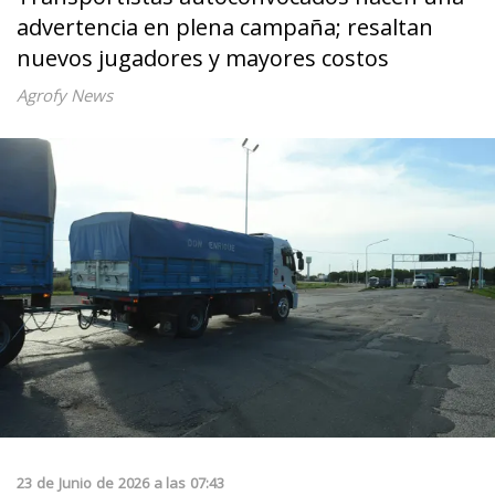
advertencia en plena campaña; resaltan
nuevos jugadores y mayores costos
Agrofy News
23
de
Junio
de
2026
a las
07:43