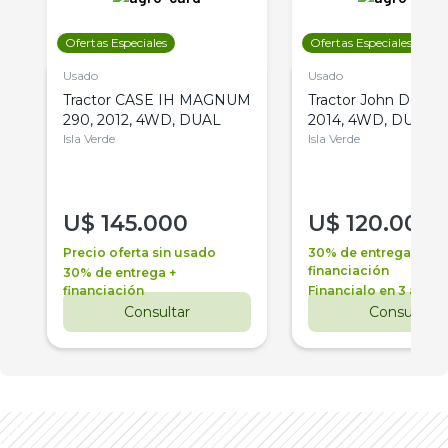
Ofertas Especiales
Ofertas Especiales
Usado
Usado
Tractor CASE IH MAGNUM
Tractor John Deere 
290, 2012, 4WD, DUAL
2014, 4WD, DUAL
Isla Verde
Isla Verde
U$
145.000
U$
120.000
Precio oferta sin usado
30% de entrega +
financiación
30% de entrega +
financiación
Financialo en 3 años
Consultar
Consultar