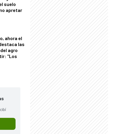
el suelo
mo apretar
o, ahora el
 destaca las
del agro
tir: "Los
"
as
cibí