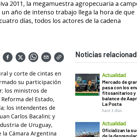
tiva 2011, la megamuestra agropecuaria a camp
 un año de intenso trabajo llega la hora de que
cuatro días, todos los actores de la cadena
Noticias relaciona
ural y corte de cintas en
Actualidad
irmado su participación
Mercado de gra
pasa con los e
; los ministros de
fitosanitarios y 
y Reforma del Estado,
balance de Aapr
La Posta
la; los intendentes de
hace 3 días
an Carlos Bacalini; y
Actualidad
Industria de Uruguay,
Oficializan la s
e la Cámara Argentina
de la desregula