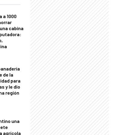
a a 1000
horrar
 una cabina
putadora:
o,
tina
panadería
e de la
idad para
s y le dio
una región
ntino una
mete
a agrícola