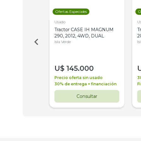
les
Ofertas Especiales
O
Usado
U
a Metalfor 7040,
Tractor CASE IH MAGNUM
T
Bot 32 Mts
290, 2012, 4WD, DUAL
2
Isla Verde
Is
000
U$
145.000
a + financiación
Precio oferta sin usado
3
 4 años
30% de entrega + financiación
F
nsultar
Consultar