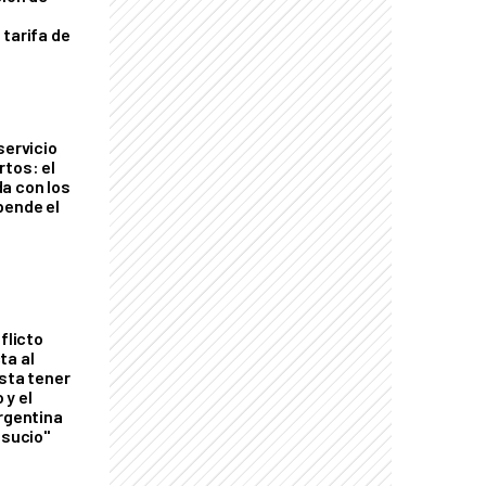
 tarifa de
servicio
rtos: el
a con los
pende el
flicto
ta al
esta tener
 y el
Argentina
 sucio"