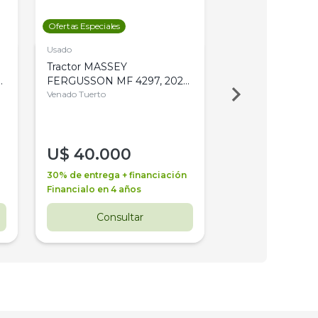
Ofertas Especiales
Ofertas Especiales
Usado
Usado
Tractor MASSEY
Tractor AGCO ALL
,
FERGUSSON MF 4297, 2020,
2003, 4WD, PA
4WD, PATON
Venado Tuerto
Venado Tuerto
U$
40.000
U$
30.000
30% de entrega + financiación
30% de entrega + 
Financialo en 4 años
Financialo en 3 a
Consultar
Consul