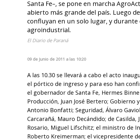
Santa Fe–, se pone en marcha AgroAc
abierto más grande del país. Luego de
confluyan en un solo lugar, y durante 
agroindustrial.
El Diario de Paraná
09
de
Junio
de
2011
a las
10:20
A las 10.30 se llevará a cabo el acto inaug
el pórtico de ingreso y para eso han conf
el gobernador de Santa Fe, Hermes Binner
Producción, Juan José Bertero; Gobierno 
Antonio Bonfatti; Seguridad, Álvaro Gavio
Carcarañá, Mauro Decándido; de Casilda, Ju
Rosario, Miguel Lifschitz; el ministro de 
Roberto Kreimerman; el vicepresidente d