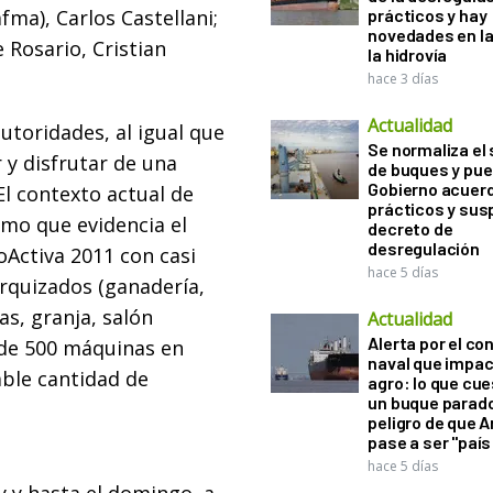
fma), Carlos Castellani;
prácticos y hay
novedades en la
 Rosario, Cristian
la hidrovía
hace 3 días
Actualidad
utoridades, al igual que
Se normaliza el 
 y disfrutar de una
de buques y pue
Gobierno acuerd
l contexto actual de
prácticos y sus
imo que evidencia el
decreto de
desregulación
oActiva 2011 con casi
hace 5 días
arquizados (ganadería,
as, granja, salón
Actualidad
Alerta por el con
 de 500 máquinas en
naval que impac
ble cantidad de
agro: lo que cu
un buque parado
peligro de que 
pase a ser "país
hace 5 días