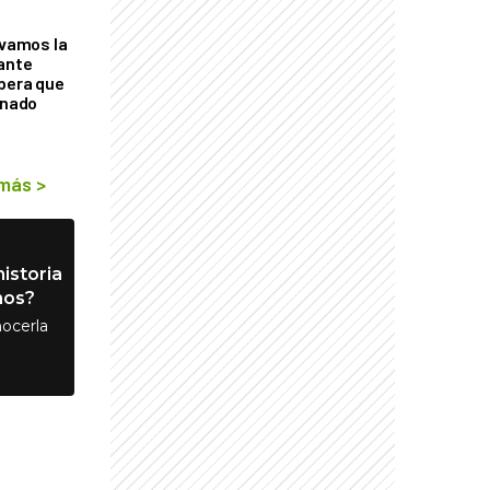
lvamos la
tante
mbera que
rnado
 más
>
istoria
nos?
ocerla