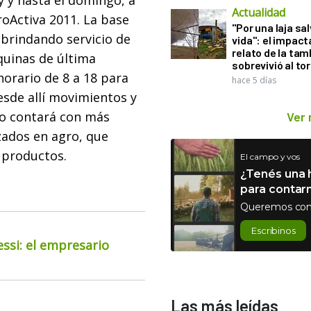
 y hasta el domingo, a
Actualidad
roActiva 2011. La base
"Por una laja sa
 brindando servicio de
vida": el impac
relato de la ta
uinas de última
sobrevivió al to
horario de 8 a 18 para
hace 5 días
esde allí movimientos y
ro contará con más
Ver
izados en agro, que
 productos.
El campo y vos
¿Tenés una h
para contar
Queremos con
Escribinos
essi: el empresario
Las más leídas