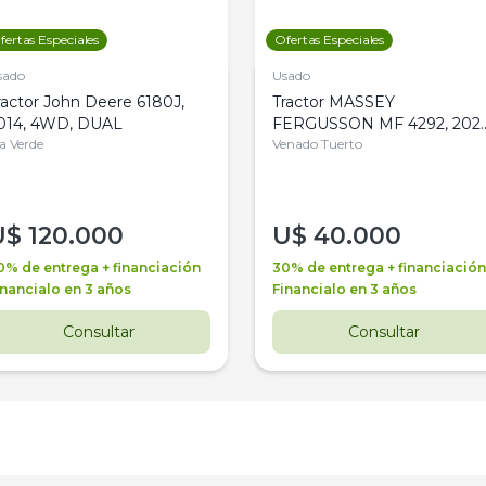
fertas Especiales
Ofertas Especiales
sado
Usado
ractor John Deere 6180J,
Tractor MASSEY
014, 4WD, DUAL
FERGUSSON MF 4292, 2020
la Verde
4WD, PATON
Venado Tuerto
U$
120.000
U$
40.000
0% de entrega + financiación
30% de entrega + financiación
inancialo en 3 años
Financialo en 3 años
Consultar
Consultar