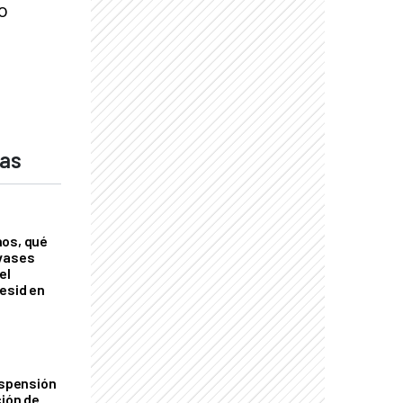
o
das
nos, qué
nvases
el
esid en
uspensión
ción de