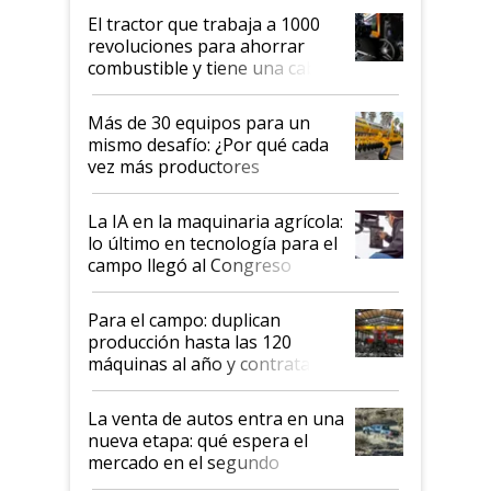
El tractor que trabaja a 1000
revoluciones para ahorrar
combustible y tiene una cabina
que parece una computadora:
lo último en el mundo,
Más de 30 equipos para un
disponible en Argentina
mismo desafío: ¿Por qué cada
vez más productores
incorporan fertilizante bajo
tierra?
La IA en la maquinaria agrícola:
lo último en tecnología para el
campo llegó al Congreso
Aapresid 2026
Para el campo: duplican
producción hasta las 120
máquinas al año y contratan
especialistas de la industria
automotriz para lograrlo
La venta de autos entra en una
nueva etapa: qué espera el
mercado en el segundo
semestre