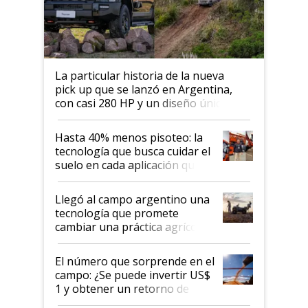
La particular historia de la nueva
pick up que se lanzó en Argentina,
con casi 280 HP y un diseño único: a
cuánto se vende
Hasta 40% menos pisoteo: la
tecnología que busca cuidar el
suelo en cada aplicación que
llevó Jacto al Congreso
Aapresid 2026
Llegó al campo argentino una
tecnología que promete
cambiar una práctica agrícola
clave: ¿Y si analizar el suelo
fuera tan simple como apretar
El número que sorprende en el
un botón?
campo: ¿Se puede invertir US$
1 y obtener un retorno de
hasta US$ 10 en agricultura?