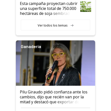
Esta campaña proyectan cubrir
una superficie total de 750.000
hectáreas de soja sembradas
con una nueva generación de
variedades que marcan un
Ver todos los temas
salto tecnológico en genética y
rendimiento
Ganadería
Pilu Giraudo pidió confianza ante los
cambios, dijo que recién van por la
mitad y destacó que exportar dejó de
ser "para unos pocos": "Tenemos un