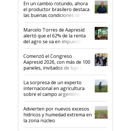
suelo es hablar de todo el
En un cambio rotundo, ahora
sistema productivo"
el productor brasilero destaca
las buenas condiciones del
agro argentino para invertir:
"Los veo más motivados"
Marcelo Torres de Aapresid
alertó que el 62% de la renta
del agro se va en impuestos:
"No es bueno que en
Argentina se sigan discutiendo
Comenzó el Congreso
las mismas cosas de hace 50
Aapresid 2026, con más de 100
años"
paneles, invitados de lujo y
todas las tendencias
La sorpresa de un experto
internacional en agricultura
sobre el campo argentino:
"Estoy muy impresionado"
Advierten por nuevos excesos
hídricos y humedad extrema en
la zona núcleo