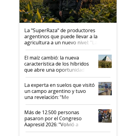
La "SuperRaza" de productores
argentinos que puede llevar a la
agricultura a un nuevo nivel: "Las
posibilidades de crecimiento son
infinitas"
El maíz cambió: la nueva
característica de los híbridos
que abre una oportunidad en
el lote
La experta en suelos que visitó
un campo argentino y tuvo
una revelación: "Me
impresionó mucho"
Más de 12.500 personas
pasaron por el Congreso
Aapresid 2026: "Volvió a
demostrar que hablar del