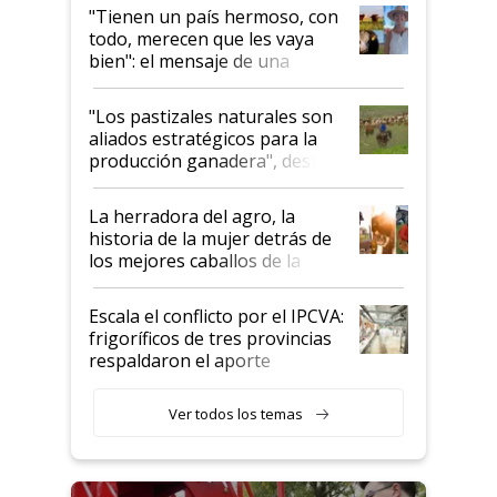
"Tienen un país hermoso, con
todo, merecen que les vaya
bien": el mensaje de una
ganadera uruguaya sobre las
oportunidades que se abren
"Los pastizales naturales son
para el agro en Argentina, con
aliados estratégicos para la
foco en la carne
producción ganadera", destaca
la iniciativa que ya reúne a 46
establecimientos en Argentina
La herradora del agro, la
historia de la mujer detrás de
los mejores caballos de la
Argentina y los mitos que
todavía hacen sufrir a estos
Escala el conflicto por el IPCVA:
animales: "Mientras me
frigoríficos de tres provincias
descalificaban, yo seguí
respaldaron el aporte
haciendo currículum"
obligatorio
Ver todos los temas