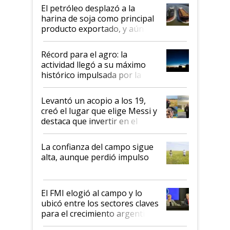
El petróleo desplazó a la
harina de soja como principal
producto exportado, y aún así
el agro aportó casi seis de cada
diez dólares y sostuvo el
Récord para el agro: la
liderazgo en un semestre
actividad llegó a su máximo
récord
histórico impulsada por la
cosecha y las exportaciones
Levantó un acopio a los 19,
creó el lugar que elige Messi y
destaca que invertir en el
kirchnerismo era como "darle
plata a un hijo para droga":
La confianza del campo sigue
Juan Félix Rossetti, el libertario
alta, aunque perdió impulso
que de una dura crisis salió
más fuerte y apuesta al cambio
de Milei
El FMI elogió al campo y lo
ubicó entre los sectores claves
para el crecimiento argentino