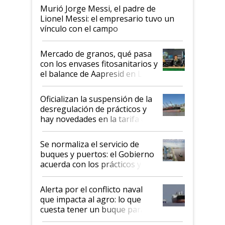
Murió Jorge Messi, el padre de
Lionel Messi: el empresario tuvo un
vínculo con el campo
Mercado de granos, qué pasa
con los envases fitosanitarios y
el balance de Aapresid en La
Posta
Oficializan la suspensión de la
desregulación de prácticos y
hay novedades en la tarifa de
la hidrovía
Se normaliza el servicio de
buques y puertos: el Gobierno
acuerda con los prácticos y
suspende el decreto de
desregulación
Alerta por el conflicto naval
que impacta al agro: lo que
cuesta tener un buque parado
y el peligro de que Argentina