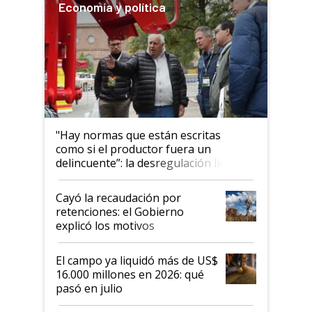
Economía y política
"Hay normas que están escritas
como si el productor fuera un
delincuente”: la desregulación llegó
al Congreso Aapresid y hasta se
habló del financiamiento al IPCVA
Cayó la recaudación por
retenciones: el Gobierno
explicó los motivos
El campo ya liquidó más de US$
16.000 millones en 2026: qué
pasó en julio