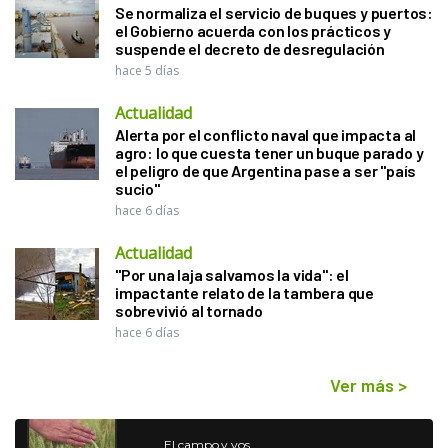
Se normaliza el servicio de buques y puertos:
el Gobierno acuerda con los prácticos y
suspende el decreto de desregulación
hace 5 días
Actualidad
Alerta por el conflicto naval que impacta al
agro: lo que cuesta tener un buque parado y
el peligro de que Argentina pase a ser "país
sucio"
hace 6 días
Actualidad
"Por una laja salvamos la vida": el
impactante relato de la tambera que
sobrevivió al tornado
hace 6 días
Ver más
>
El campo y vos