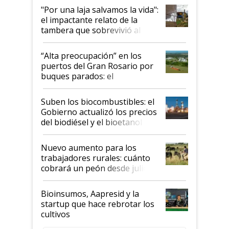
pase a ser "país sucio"
"Por una laja salvamos la vida":
el impactante relato de la
tambera que sobrevivió al
tornado
“Alta preocupación” en los
puertos del Gran Rosario por
buques parados: el
funcionamiento de las
exportadoras en tensión tras
Suben los biocombustibles: el
la medida de fuerza de los
Gobierno actualizó los precios
prácticos
del biodiésel y el bioetanol
Nuevo aumento para los
trabajadores rurales: cuánto
cobrará un peón desde julio
Bioinsumos, Aapresid y la
startup que hace rebrotar los
cultivos