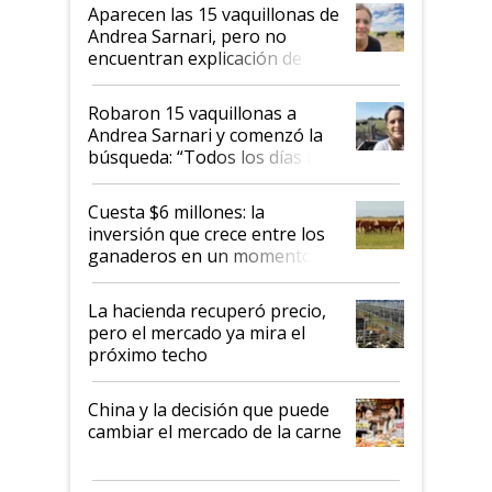
mandato muy claro del gobierno
Aparecen las 15 vaquillonas de
nacional"
Andrea Sarnari, pero no
encuentran explicación de
cómo llegaron allí
Robaron 15 vaquillonas a
Andrea Sarnari y comenzó la
búsqueda: “Todos los días le
toca a algún productor”
Cuesta $6 millones: la
inversión que crece entre los
ganaderos en un momento
histórico para la actividad
La hacienda recuperó precio,
pero el mercado ya mira el
próximo techo
China y la decisión que puede
cambiar el mercado de la carne