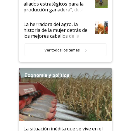
para el agro en Argentina, con
aliados estratégicos para la
foco en la carne
producción ganadera", destaca
la iniciativa que ya reúne a 46
establecimientos en Argentina
La herradora del agro, la
historia de la mujer detrás de
los mejores caballos de la
Argentina y los mitos que
todavía hacen sufrir a estos
Ver todos los temas
animales: "Mientras me
descalificaban, yo seguí
haciendo currículum"
Economía y política
La situación inédita que se vive en el