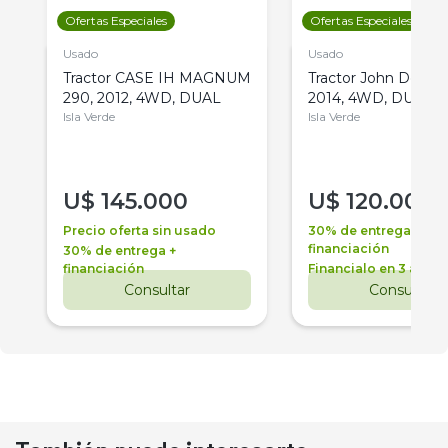
Ofertas Especiales
Ofertas Especiales
Usado
Usado
Tractor CASE IH MAGNUM
Tractor John Deere 
290, 2012, 4WD, DUAL
2014, 4WD, DUAL
Isla Verde
Isla Verde
U$
145.000
U$
120.000
Precio oferta sin usado
30% de entrega +
financiación
30% de entrega +
financiación
Financialo en 3 años
Consultar
Consultar