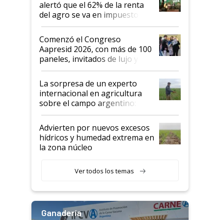
alertó que el 62% de la renta
del agro se va en impuestos:
"No es bueno que en
Argentina se sigan discutiendo
Comenzó el Congreso
las mismas cosas de hace 50
Aapresid 2026, con más de 100
años"
paneles, invitados de lujo y
todas las tendencias
La sorpresa de un experto
internacional en agricultura
sobre el campo argentino:
"Estoy muy impresionado"
Advierten por nuevos excesos
hídricos y humedad extrema en
la zona núcleo
Ver todos los temas
Ganadería