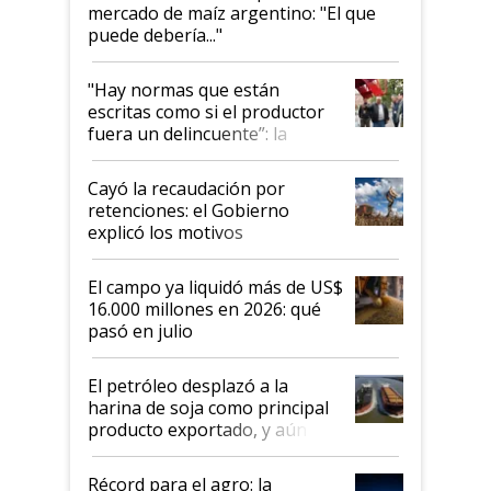
mercado de maíz argentino: "El que
puede debería..."
"Hay normas que están
escritas como si el productor
fuera un delincuente”: la
desregulación llegó al
Congreso Aapresid y hasta se
Cayó la recaudación por
habló del financiamiento al
retenciones: el Gobierno
IPCVA
explicó los motivos
El campo ya liquidó más de US$
16.000 millones en 2026: qué
pasó en julio
El petróleo desplazó a la
harina de soja como principal
producto exportado, y aún así
el agro aportó casi seis de cada
diez dólares y sostuvo el
Récord para el agro: la