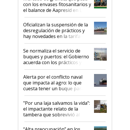
con los envases fitosanitarios y
el balance de Aapresid en La
Posta
Oficializan la suspensión de la
desregulación de prácticos y
hay novedades en la tarifa de
la hidrovía
Se normaliza el servicio de
buques y puertos: el Gobierno
acuerda con los prácticos y
suspende el decreto de
desregulación
Alerta por el conflicto naval
que impacta al agro: lo que
cuesta tener un buque parado
y el peligro de que Argentina
pase a ser "país sucio"
"Por una laja salvamos la vida":
el impactante relato de la
tambera que sobrevivió al
tornado
“Alta preocupación” en los