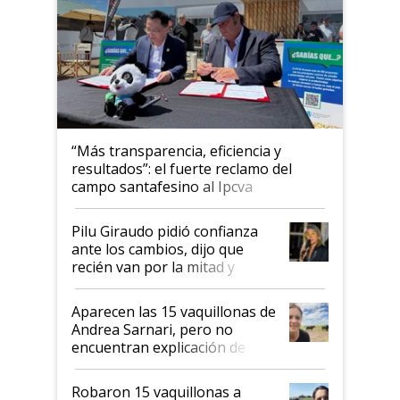
“Más transparencia, eficiencia y
resultados”: el fuerte reclamo del
campo santafesino al Ipcva
Pilu Giraudo pidió confianza
ante los cambios, dijo que
recién van por la mitad y
destacó que exportar dejó de
ser "para unos pocos":
Aparecen las 15 vaquillonas de
"Tenemos un mandato muy
Andrea Sarnari, pero no
claro del gobierno nacional"
encuentran explicación de
cómo llegaron allí
Robaron 15 vaquillonas a