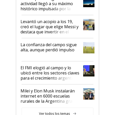
liderazgo en un semestre
actividad llegó a su máximo
récord
histórico impulsada por la
cosecha y las exportaciones
Levantó un acopio a los 19,
creó el lugar que elige Messi y
destaca que invertir en el
kirchnerismo era como "darle
plata a un hijo para droga":
La confianza del campo sigue
Juan Félix Rossetti, el libertario
alta, aunque perdió impulso
que de una dura crisis salió
más fuerte y apuesta al cambio
de Milei
El FMI elogió al campo y lo
ubicó entre los sectores claves
para el crecimiento argentino
Milei y Elon Musk instalarán
internet en 6000 escuelas
rurales de la Argentina gracias
a un acuerdo con Starlink
Ver todos los temas