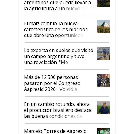
argentinos que puede llevar a
la agricultura a un nuevo nivel:
"Las posibilidades de
crecimiento son infinitas"
El maíz cambió: la nueva
característica de los híbridos
que abre una oportunidad en
el lote
La experta en suelos que visitó
un campo argentino y tuvo
una revelación: "Me
impresionó mucho"
Más de 12.500 personas
pasaron por el Congreso
Aapresid 2026: "Volvió a
demostrar que hablar del
suelo es hablar de todo el
En un cambio rotundo, ahora
sistema productivo"
el productor brasilero destaca
las buenas condiciones del
agro argentino para invertir:
"Los veo más motivados"
Marcelo Torres de Aapresid