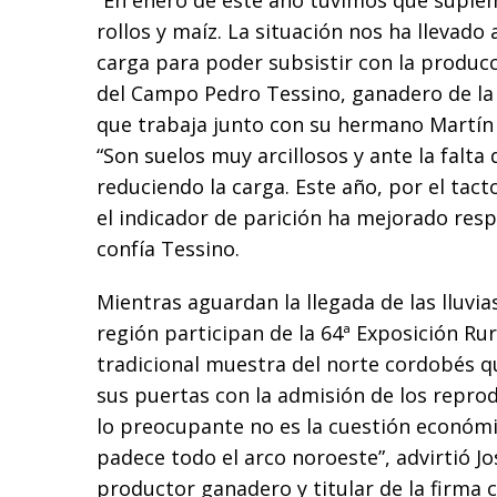
“En enero de este año tuvimos que suplem
rollos y maíz. La situación nos ha llevado 
carga para poder subsistir con la produc
del Campo Pedro Tessino, ganadero de la 
que trabaja junto con su hermano Martín 
“Son suelos muy arcillosos y ante la falt
reduciendo la carga. Este año, por el tac
el indicador de parición ha mejorado resp
confía Tessino.
Mientras aguardan la llegada de las lluvia
región participan de la 64ª Exposición Rur
tradicional muestra del norte cordobés q
sus puertas con la admisión de los repro
lo preocupante no es la cuestión económic
padece todo el arco noroeste”, advirtió Jo
productor ganadero y titular de la firma 