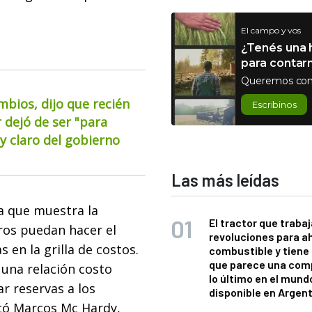
El campo y vos
¿Tenés una h
para contar
Queremos con
mbios, dijo que recién
Escribinos
 dejó de ser "para
 claro del gobierno
Las más leídas
a que muestra la
El tractor que trabaj
ros puedan hacer el
revoluciones para a
s en la grilla de costos.
combustible y tiene
que parece una com
y una relación costo
lo último en el mund
r reservas a los
disponible en Argen
icó Marcos Mc Hardy,