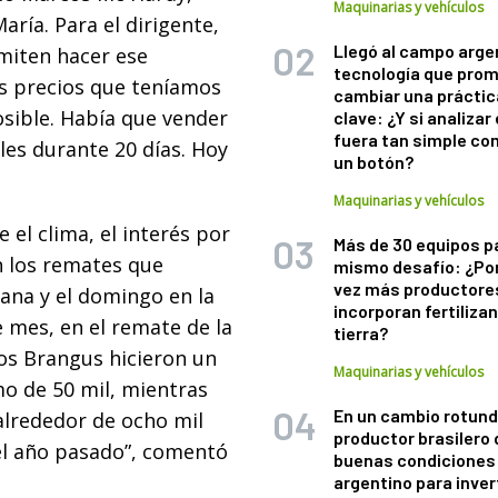
Maquinarias y vehículos
aría. Para el dirigente,
Llegó al campo arge
miten hacer ese
tecnología que pro
 los precios que teníamos
cambiar una práctic
sible. Había que vender
clave: ¿Y si analizar 
fuera tan simple co
les durante 20 días. Hoy
un botón?
Maquinarias y vehículos
 el clima, el interés por
Más de 30 equipos p
en los remates que
mismo desafío: ¿Po
vez más productore
ana y el domingo en la
incorporan fertiliza
 mes, en el remate de la
tierra?
ros Brangus hicieron un
Maquinarias y vehículos
o de 50 mil, mientras
En un cambio rotund
alrededor de ocho mil
productor brasilero
del año pasado”, comentó
buenas condiciones 
argentino para inver