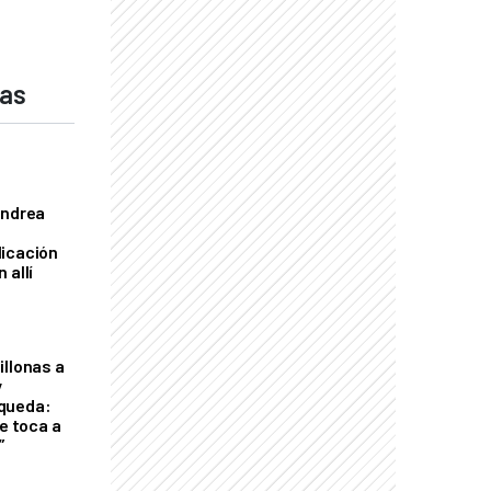
das
Andrea
licación
 allí
illonas a
y
queda:
le toca a
”