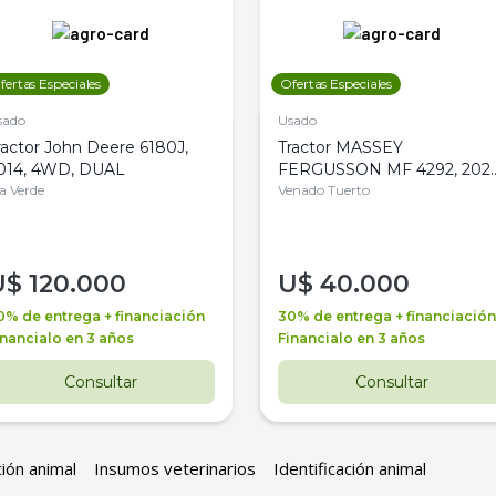
fertas Especiales
Ofertas Especiales
sado
Usado
ractor John Deere 6180J,
Tractor MASSEY
014, 4WD, DUAL
FERGUSSON MF 4292, 2020
la Verde
4WD, PATON
Venado Tuerto
U$
120.000
U$
40.000
0% de entrega + financiación
30% de entrega + financiación
inancialo en 3 años
Financialo en 3 años
Consultar
Consultar
ción animal
Insumos veterinarios
Identificación animal