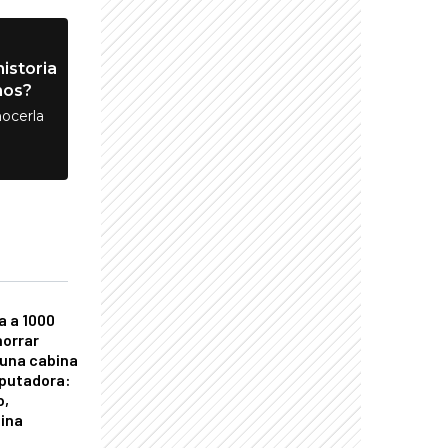
istoria
nos?
ocerla
a a 1000
horrar
 una cabina
putadora:
o,
tina