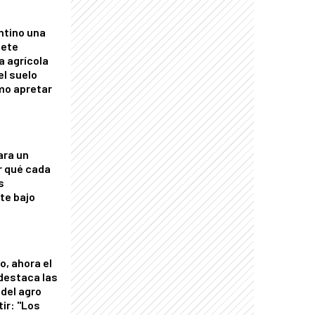
ntino una
mete
a agrícola
el suelo
mo apretar
ara un
r qué cada
s
nte bajo
o, ahora el
 destaca las
del agro
tir: "Los