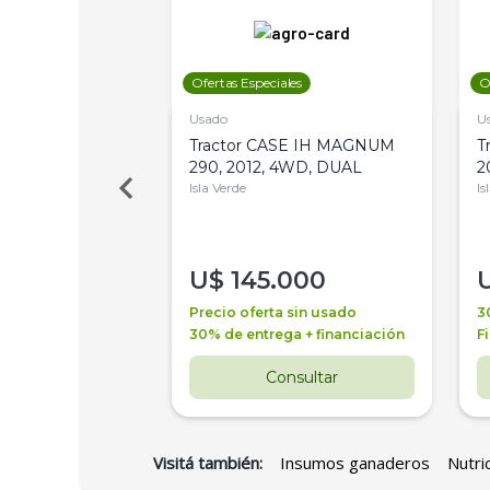
les
Ofertas Especiales
O
Usado
U
a Metalfor 7040,
Tractor CASE IH MAGNUM
T
Bot 32 Mts
290, 2012, 4WD, DUAL
2
Isla Verde
Is
000
U$
145.000
a + financiación
Precio oferta sin usado
3
 4 años
30% de entrega + financiación
F
nsultar
Consultar
Visitá también:
Insumos ganaderos
Nutri