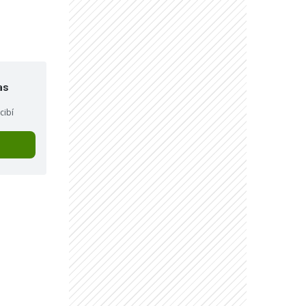
"
as
cibí