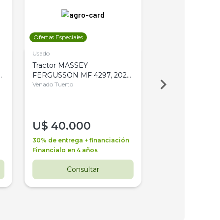
Ofertas Especiales
Ofertas Especiales
Usado
Usado
Tractor MASSEY
Tractor AGCO ALL
,
FERGUSSON MF 4297, 2020,
2003, 4WD, PA
4WD, PATON
Venado Tuerto
Venado Tuerto
U$
40.000
U$
30.000
30% de entrega + financiación
30% de entrega + 
Financialo en 4 años
Financialo en 3 a
Consultar
Consul