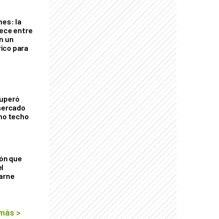
nes: la
rece entre
n un
ico para
cuperó
 mercado
imo techo
ión que
l
arne
 más
>