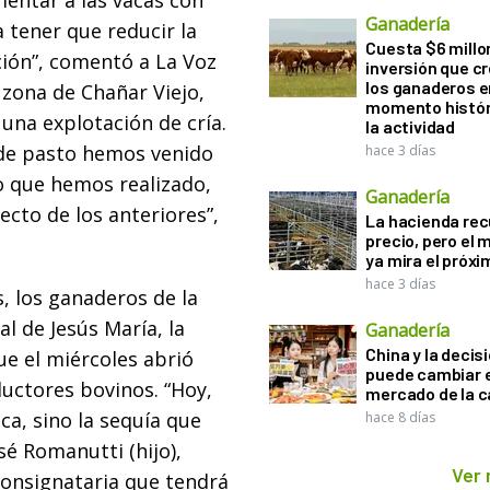
entar a las vacas con
Ganadería
a tener que reducir la
Cuesta $6 millo
ción”, comentó a La Voz
inversión que c
los ganaderos e
zona de Chañar Viejo,
momento histór
una explotación de cría.
la actividad
a de pasto hemos venido
hace 3 días
to que hemos realizado,
Ganadería
ecto de los anteriores”,
La hacienda re
precio, pero el
ya mira el próx
hace 3 días
s, los ganaderos de la
al de Jesús María, la
Ganadería
China y la decis
ue el miércoles abrió
puede cambiar e
ductores bovinos. “Hoy,
mercado de la c
a, sino la sequía que
hace 8 días
sé Romanutti (hijo),
Ver
consignataria que tendrá