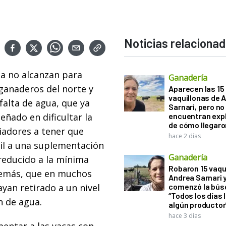
Noticias relaciona
da no alcanzan para
Ganadería
 ganaderos del norte y
Aparecen las 15
vaquillonas de 
 falta de agua, que ya
Sarnari, pero no
eñado en dificultar la
encuentran exp
de cómo llegaron
riadores a tener que
hace 2 días
il a una suplementación
Ganadería
 reducido a la mínima
Robaron 15 vaqu
además, que en muchos
Andrea Sarnari 
ayan retirado a un nivel
comenzó la bús
“Todos los días 
n de agua.
algún productor
hace 3 días