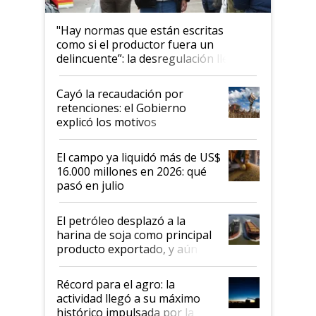
"Hay normas que están escritas
como si el productor fuera un
delincuente”: la desregulación llegó
al Congreso Aapresid y hasta se
habló del financiamiento al IPCVA
Cayó la recaudación por
retenciones: el Gobierno
explicó los motivos
El campo ya liquidó más de US$
16.000 millones en 2026: qué
pasó en julio
El petróleo desplazó a la
harina de soja como principal
producto exportado, y aún así
el agro aportó casi seis de cada
diez dólares y sostuvo el
Récord para el agro: la
liderazgo en un semestre
actividad llegó a su máximo
récord
histórico impulsada por la