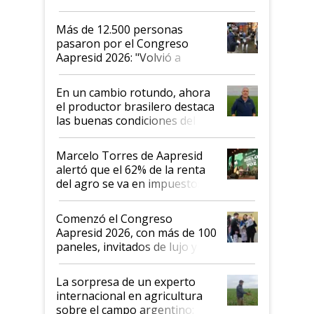
impresionó mucho"
Más de 12.500 personas
pasaron por el Congreso
Aapresid 2026: "Volvió a
demostrar que hablar del
suelo es hablar de todo el
En un cambio rotundo, ahora
sistema productivo"
el productor brasilero destaca
las buenas condiciones del
agro argentino para invertir:
"Los veo más motivados"
Marcelo Torres de Aapresid
alertó que el 62% de la renta
del agro se va en impuestos:
"No es bueno que en
Argentina se sigan discutiendo
Comenzó el Congreso
las mismas cosas de hace 50
Aapresid 2026, con más de 100
años"
paneles, invitados de lujo y
todas las tendencias
La sorpresa de un experto
internacional en agricultura
sobre el campo argentino: