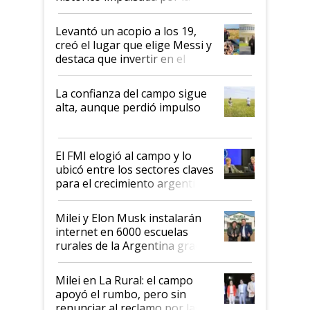
cosecha y las exportaciones
Levantó un acopio a los 19,
creó el lugar que elige Messi y
destaca que invertir en el
kirchnerismo era como "darle
plata a un hijo para droga":
La confianza del campo sigue
Juan Félix Rossetti, el libertario
alta, aunque perdió impulso
que de una dura crisis salió
más fuerte y apuesta al cambio
de Milei
El FMI elogió al campo y lo
ubicó entre los sectores claves
para el crecimiento argentino
Milei y Elon Musk instalarán
internet en 6000 escuelas
rurales de la Argentina gracias
a un acuerdo con Starlink
Milei en La Rural: el campo
apoyó el rumbo, pero sin
renunciar al reclamo por las