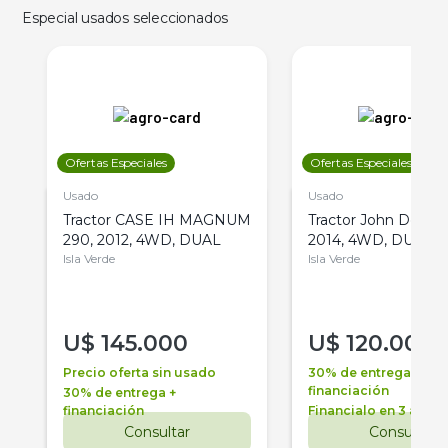
Especial usados seleccionados
Ofertas Especiales
Ofertas Especiales
Usado
Usado
Tractor CASE IH MAGNUM
Tractor John Deere 
290, 2012, 4WD, DUAL
2014, 4WD, DUAL
Isla Verde
Isla Verde
U$
145.000
U$
120.000
Precio oferta sin usado
30% de entrega +
financiación
30% de entrega +
financiación
Financialo en 3 años
Consultar
Consultar