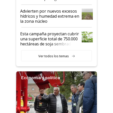
"Estoy muy impresionado"
Advierten por nuevos excesos
hídricos y humedad extrema en
la zona núcleo
Esta campaña proyectan cubrir
una superficie total de 750.000
hectáreas de soja sembradas
con una nueva generación de
variedades que marcan un
Ver todos los temas
salto tecnológico en genética y
rendimiento
Economía y política