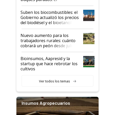
funcionamiento de las
exportadoras en tensión tras
Suben los biocombustibles: el
la medida de fuerza de los
Gobierno actualizó los precios
prácticos
del biodiésel y el bioetanol
Nuevo aumento para los
trabajadores rurales: cuánto
cobrará un peón desde julio
Bioinsumos, Aapresid y la
startup que hace rebrotar los
cultivos
Ver todos los temas
Insumos Agropecuarios