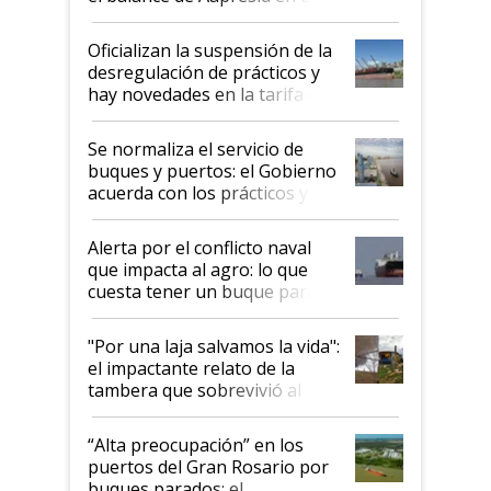
Posta
Oficializan la suspensión de la
desregulación de prácticos y
hay novedades en la tarifa de
la hidrovía
Se normaliza el servicio de
buques y puertos: el Gobierno
acuerda con los prácticos y
suspende el decreto de
desregulación
Alerta por el conflicto naval
que impacta al agro: lo que
cuesta tener un buque parado
y el peligro de que Argentina
pase a ser "país sucio"
"Por una laja salvamos la vida":
el impactante relato de la
tambera que sobrevivió al
tornado
“Alta preocupación” en los
puertos del Gran Rosario por
buques parados: el