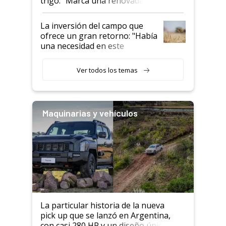
trigo: “Marca una renovada
confianza de los productores”
La inversión del campo que
ofrece un gran retorno: "Había
una necesidad en este
segmento"
Ver todos los temas
Maquinarias y vehículos
La particular historia de la nueva
pick up que se lanzó en Argentina,
con casi 280 HP y un diseño único: a