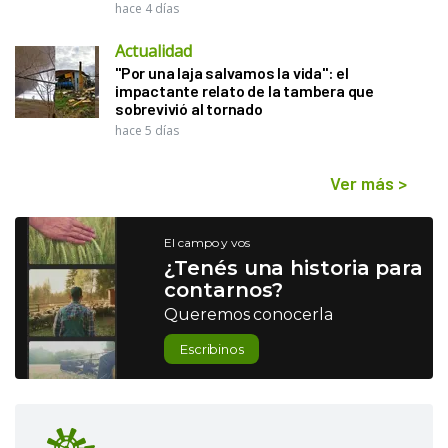
hace 4 días
Actualidad
"Por una laja salvamos la vida": el
impactante relato de la tambera que
sobrevivió al tornado
hace 5 días
Ver más
>
El campo y vos
¿Tenés una historia para
contarnos?
Queremos conocerla
Escribinos