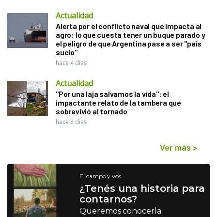
Actualidad
Alerta por el conflicto naval que impacta al
agro: lo que cuesta tener un buque parado y
el peligro de que Argentina pase a ser "país
sucio"
hace 4 días
Actualidad
"Por una laja salvamos la vida": el
impactante relato de la tambera que
sobrevivió al tornado
hace 5 días
Ver más
>
El campo y vos
¿Tenés una historia para
contarnos?
Queremos conocerla