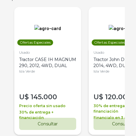
Ofertas Especiales
Ofertas Especiales
Usado
Usado
Tractor CASE IH MAGNUM
Tractor John Deere 
290, 2012, 4WD, DUAL
2014, 4WD, DUAL
Isla Verde
Isla Verde
U$
145.000
U$
120.000
Precio oferta sin usado
30% de entrega +
financiación
30% de entrega +
financiación
Financialo en 3 años
Consultar
Consultar