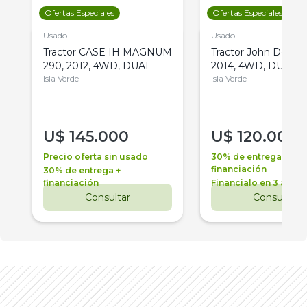
Ofertas Especiales
Ofertas Especiales
Usado
Usado
Tractor CASE IH MAGNUM
Tractor John Deere 
290, 2012, 4WD, DUAL
2014, 4WD, DUAL
Isla Verde
Isla Verde
U$
145.000
U$
120.000
Precio oferta sin usado
30% de entrega +
financiación
30% de entrega +
financiación
Financialo en 3 años
Consultar
Consultar