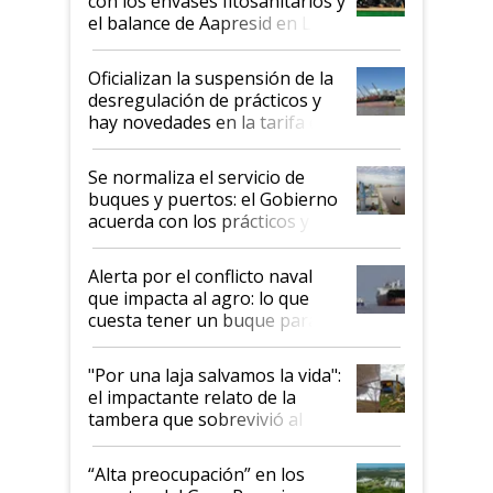
con los envases fitosanitarios y
el balance de Aapresid en La
Posta
Oficializan la suspensión de la
desregulación de prácticos y
hay novedades en la tarifa de
la hidrovía
Se normaliza el servicio de
buques y puertos: el Gobierno
acuerda con los prácticos y
suspende el decreto de
desregulación
Alerta por el conflicto naval
que impacta al agro: lo que
cuesta tener un buque parado
y el peligro de que Argentina
pase a ser "país sucio"
"Por una laja salvamos la vida":
el impactante relato de la
tambera que sobrevivió al
tornado
“Alta preocupación” en los