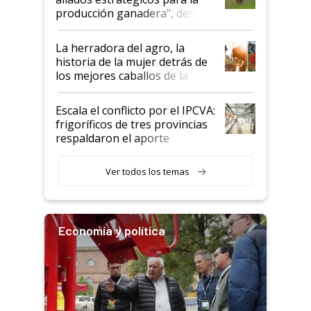
foco en la carne
producción ganadera", destaca
la iniciativa que ya reúne a 46
establecimientos en Argentina
La herradora del agro, la
historia de la mujer detrás de
los mejores caballos de la
Argentina y los mitos que
todavía hacen sufrir a estos
Escala el conflicto por el IPCVA:
animales: "Mientras me
frigoríficos de tres provincias
descalificaban, yo seguí
respaldaron el aporte
haciendo currículum"
obligatorio
Ver todos los temas
Economía y política