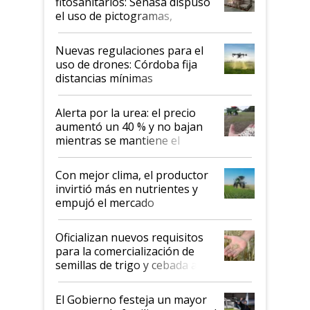
fitosanitarios: Senasa dispuso
el uso de pictogramas,
palabras de advertencia e
indicaciones
Nuevas regulaciones para el
uso de drones: Córdoba fija
distancias mínimas
Alerta por la urea: el precio
aumentó un 40 % y no bajan
mientras se mantiene el
conflicto en Medio Oriente
Con mejor clima, el productor
invirtió más en nutrientes y
empujó el mercado
Oficializan nuevos requisitos
para la comercialización de
semillas de trigo y cebada a
granel
El Gobierno festeja un mayor