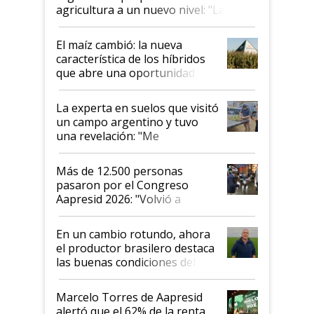
agricultura a un nuevo nivel: "Las
posibilidades de crecimiento son
infinitas"
El maíz cambió: la nueva
característica de los híbridos
que abre una oportunidad en
el lote
La experta en suelos que visitó
un campo argentino y tuvo
una revelación: "Me
impresionó mucho"
Más de 12.500 personas
pasaron por el Congreso
Aapresid 2026: "Volvió a
demostrar que hablar del
suelo es hablar de todo el
En un cambio rotundo, ahora
sistema productivo"
el productor brasilero destaca
las buenas condiciones del
agro argentino para invertir:
"Los veo más motivados"
Marcelo Torres de Aapresid
alertó que el 62% de la renta