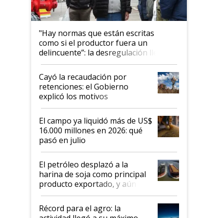
"Hay normas que están escritas
como si el productor fuera un
delincuente”: la desregulación llegó
al Congreso Aapresid y hasta se
habló del financiamiento al IPCVA
Cayó la recaudación por
retenciones: el Gobierno
explicó los motivos
El campo ya liquidó más de US$
16.000 millones en 2026: qué
pasó en julio
El petróleo desplazó a la
harina de soja como principal
producto exportado, y aún así
el agro aportó casi seis de cada
diez dólares y sostuvo el
Récord para el agro: la
liderazgo en un semestre
actividad llegó a su máximo