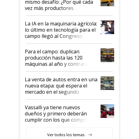
mismo desafío: ¿Por qué cada
vez más productores
incorporan fertilizante bajo
tierra?
La IA en la maquinaria agrícola:
lo último en tecnología para el
campo llegó al Congreso
Aapresid 2026
Para el campo: duplican
producción hasta las 120
máquinas al año y contratan
especialistas de la industria
automotriz para lograrlo
La venta de autos entra en una
nueva etapa: qué espera el
mercado en el segundo
semestre
Vassalli ya tiene nuevos
dueños y primero deberán
cumplir con los que compraron
cosechadoras y todavía no las
recibieron: quién está detrás
Ver todos los temas
del rescate de la empresa