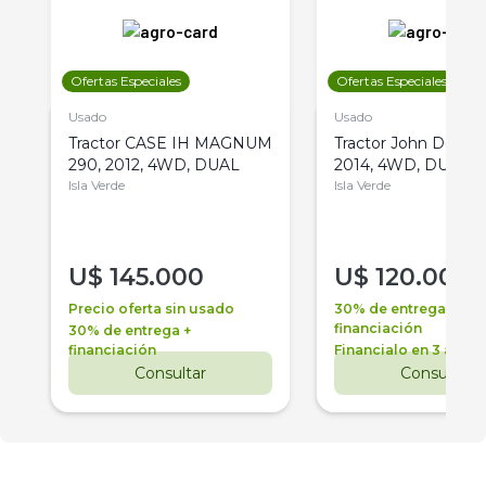
Ofertas Especiales
Ofertas Especiales
Usado
Usado
Tractor CASE IH MAGNUM
Tractor John Deere 
290, 2012, 4WD, DUAL
2014, 4WD, DUAL
Isla Verde
Isla Verde
U$
145.000
U$
120.000
Precio oferta sin usado
30% de entrega +
financiación
30% de entrega +
financiación
Financialo en 3 años
Consultar
Consultar