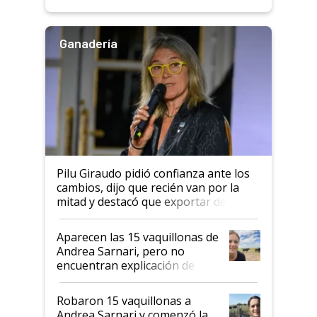
rendimiento
Ganadería
Pilu Giraudo pidió confianza ante los
cambios, dijo que recién van por la
mitad y destacó que exportar dejó de
ser "para unos pocos": "Tenemos un
mandato muy claro del gobierno
Aparecen las 15 vaquillonas de
nacional"
Andrea Sarnari, pero no
encuentran explicación de
cómo llegaron allí
Robaron 15 vaquillonas a
Andrea Sarnari y comenzó la