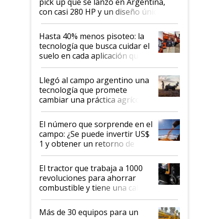
pick up que se lanzó en Argentina,
con casi 280 HP y un diseño único: a
cuánto se vende
Hasta 40% menos pisoteo: la
tecnología que busca cuidar el
suelo en cada aplicación que
llevó Jacto al Congreso
Aapresid 2026
Llegó al campo argentino una
tecnología que promete
cambiar una práctica agrícola
clave: ¿Y si analizar el suelo
fuera tan simple como apretar
El número que sorprende en el
un botón?
campo: ¿Se puede invertir US$
1 y obtener un retorno de
hasta US$ 10 en agricultura?
El tractor que trabaja a 1000
revoluciones para ahorrar
combustible y tiene una cabina
que parece una computadora:
lo último en el mundo,
Más de 30 equipos para un
disponible en Argentina