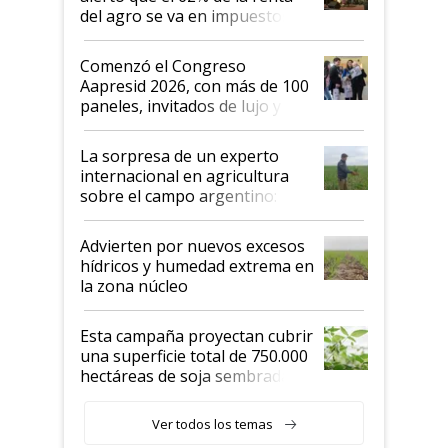
del agro se va en impuestos:
"No es bueno que en
Argentina se sigan discutiendo
Comenzó el Congreso
las mismas cosas de hace 50
Aapresid 2026, con más de 100
años"
paneles, invitados de lujo y
todas las tendencias
La sorpresa de un experto
internacional en agricultura
sobre el campo argentino:
"Estoy muy impresionado"
Advierten por nuevos excesos
hídricos y humedad extrema en
la zona núcleo
Esta campaña proyectan cubrir
una superficie total de 750.000
hectáreas de soja sembradas
con una nueva generación de
variedades que marcan un
Ver todos los temas
salto tecnológico en genética y