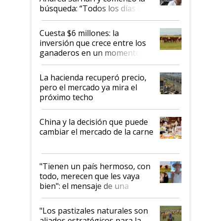
búsqueda: “Todos los días le
toca a algún productor”
Cuesta $6 millones: la
inversión que crece entre los
ganaderos en un momento
histórico para la actividad
La hacienda recuperó precio,
pero el mercado ya mira el
próximo techo
China y la decisión que puede
cambiar el mercado de la carne
"Tienen un país hermoso, con
todo, merecen que les vaya
bien": el mensaje de una
ganadera uruguaya sobre las
oportunidades que se abren
"Los pastizales naturales son
para el agro en Argentina, con
aliados estratégicos para la