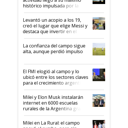
récord
histórico impulsada por la
cosecha y las exportaciones
Levantó un acopio a los 19,
creó el lugar que elige Messi y
destaca que invertir en el
kirchnerismo era como "darle
plata a un hijo para droga":
La confianza del campo sigue
Juan Félix Rossetti, el libertario
alta, aunque perdió impulso
que de una dura crisis salió
más fuerte y apuesta al cambio
de Milei
El FMI elogió al campo y lo
ubicó entre los sectores claves
para el crecimiento argentino
Milei y Elon Musk instalarán
internet en 6000 escuelas
rurales de la Argentina gracias
a un acuerdo con Starlink
Milei en La Rural: el campo