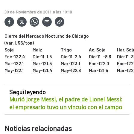
30
de
Noviembre
de
2011
a las
10:18
Cierre del Mercado Nocturno de Chicago
(var. U$S/ton)
Soja
Maíz
Trigo
Ac. Soja
Har. Soj
Ene-12
2.4
Dic-11
1.5
Dic-11
2.4
Dic-11
-8.6
Dic-11
3
Mar-12
2.1
Mar-12
1.5
Mar-12
3.1
Ene-12
2.0
Ene-12
2
May-12
2.1
May-12
1.4
May-12
2.8
Mar-12
1.5
Mar-12
2
Seguí leyendo
Murió Jorge Messi, el padre de Lionel Messi:
el empresario tuvo un vínculo con el campo
Noticias relacionadas