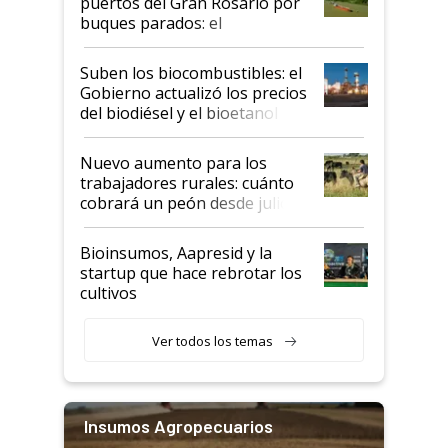
puertos del Gran Rosario por
buques parados: el
funcionamiento de las
exportadoras en tensión tras
Suben los biocombustibles: el
la medida de fuerza de los
Gobierno actualizó los precios
prácticos
del biodiésel y el bioetanol
Nuevo aumento para los
trabajadores rurales: cuánto
cobrará un peón desde julio
Bioinsumos, Aapresid y la
startup que hace rebrotar los
cultivos
Ver todos los temas
Insumos Agropecuarios