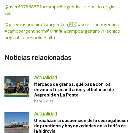
@user607868572
#campo
#argentina
♬ sonido original -
Suu
@jeremiasbodoira5
#argentina🇦🇷
#seleccionargentina
#campoargentino🌱🌾🌻🐮🐂
#campoargentino
♬ sonido
original - ariesonlinesalta
Noticias relacionadas
Actualidad
Mercado de granos, qué pasa con los
envases fitosanitarios y el balance de
Aapresid en La Posta
hace 2 días
Actualidad
Oficializan la suspensión de la desregulación
de prácticos y hay novedades en la tarifa de
la hidrovía