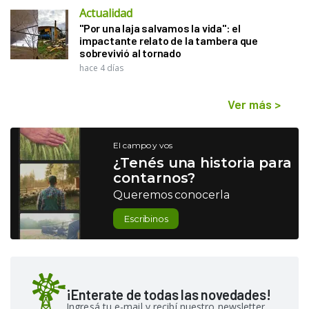
Actualidad
"Por una laja salvamos la vida": el
impactante relato de la tambera que
sobrevivió al tornado
hace 4 días
Ver más
>
El campo y vos
¿Tenés una historia para
contarnos?
Queremos conocerla
Escribinos
¡Enterate de todas las novedades!
Ingresá tu e-mail y recibí nuestro newsletter