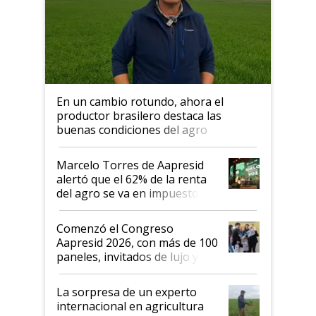
En un cambio rotundo, ahora el
productor brasilero destaca las
buenas condiciones del agro
argentino para invertir: "Los veo
más motivados"
Marcelo Torres de Aapresid
alertó que el 62% de la renta
del agro se va en impuestos:
"No es bueno que en
Argentina se sigan discutiendo
Comenzó el Congreso
las mismas cosas de hace 50
Aapresid 2026, con más de 100
años"
paneles, invitados de lujo y
todas las tendencias
La sorpresa de un experto
internacional en agricultura