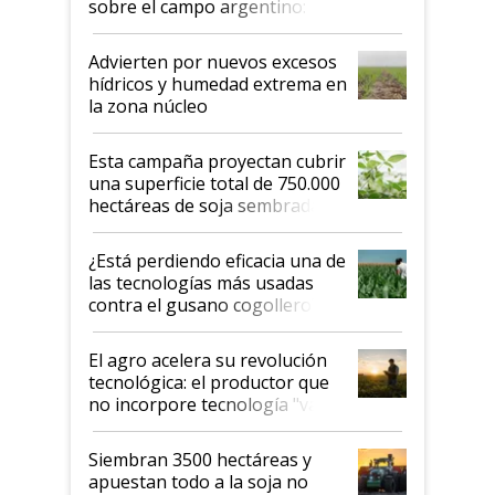
sobre el campo argentino:
"Estoy muy impresionado"
Advierten por nuevos excesos
hídricos y humedad extrema en
la zona núcleo
Esta campaña proyectan cubrir
una superficie total de 750.000
hectáreas de soja sembradas
con una nueva generación de
variedades que marcan un
¿Está perdiendo eficacia una de
salto tecnológico en genética y
las tecnologías más usadas
rendimiento
contra el gusano cogollero? El
desafío de una tecnología clave
El agro acelera su revolución
tecnológica: el productor que
no incorpore tecnología "va a
perder el tren"
Siembran 3500 hectáreas y
apuestan todo a la soja no