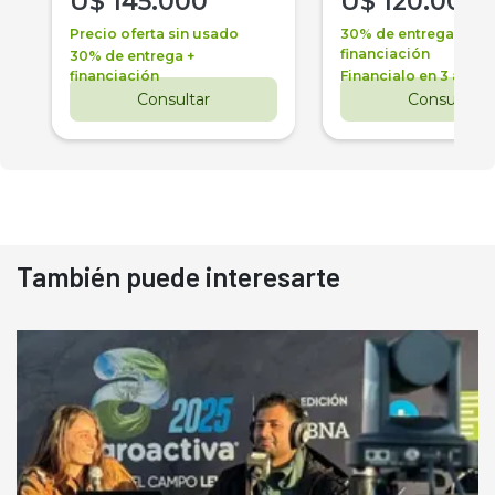
U$
145.000
U$
120.000
Precio oferta sin usado
30% de entrega +
financiación
30% de entrega +
financiación
Financialo en 3 años
Consultar
Consultar
También puede interesarte