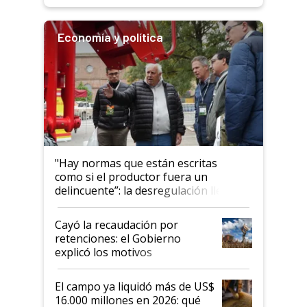
Economía y política
"Hay normas que están escritas
como si el productor fuera un
delincuente”: la desregulación llegó
al Congreso Aapresid y hasta se
habló del financiamiento al IPCVA
Cayó la recaudación por
retenciones: el Gobierno
explicó los motivos
El campo ya liquidó más de US$
16.000 millones en 2026: qué