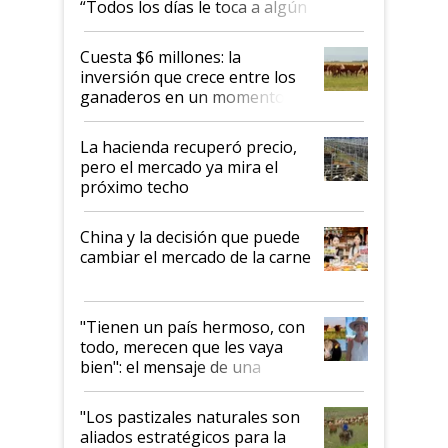
“Todos los días le toca a algún
productor”
Cuesta $6 millones: la
inversión que crece entre los
ganaderos en un momento
histórico para la actividad
La hacienda recuperó precio,
pero el mercado ya mira el
próximo techo
China y la decisión que puede
cambiar el mercado de la carne
"Tienen un país hermoso, con
todo, merecen que les vaya
bien": el mensaje de una
ganadera uruguaya sobre las
oportunidades que se abren
"Los pastizales naturales son
para el agro en Argentina, con
aliados estratégicos para la
foco en la carne