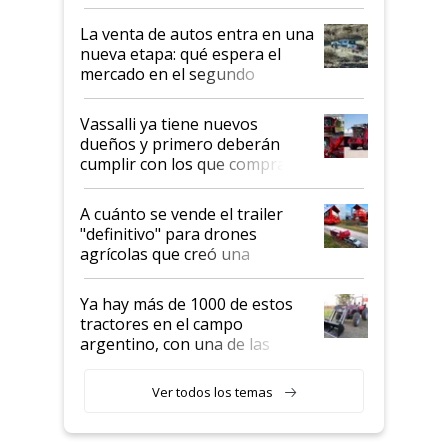
especialistas de la industria
automotriz para lograrlo
La venta de autos entra en una
nueva etapa: qué espera el
mercado en el segundo
semestre
Vassalli ya tiene nuevos
dueños y primero deberán
cumplir con los que compraron
cosechadoras y todavía no las
recibieron: quién está detrás
A cuánto se vende el trailer
del rescate de la empresa
"definitivo" para drones
agrícolas que creó una
empresa argentina: "Veíamos a
contratistas invirtiendo miles
Ya hay más de 1000 de estos
de dólares en drones de última
tractores en el campo
generación que luego eran
argentino, con una de las
transportados de forma
estructuras de fabricación más
precaria"
integradas del mundo
Ver todos los temas