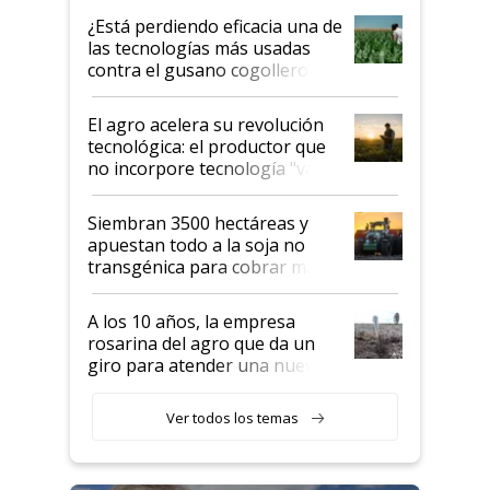
variedades que marcan un
¿Está perdiendo eficacia una de
salto tecnológico en genética y
las tecnologías más usadas
rendimiento
contra el gusano cogollero? El
desafío de una tecnología clave
El agro acelera su revolución
tecnológica: el productor que
no incorpore tecnología "va a
perder el tren"
Siembran 3500 hectáreas y
apuestan todo a la soja no
transgénica para cobrar más
por tonelada: compraron un
semillero
A los 10 años, la empresa
rosarina del agro que da un
giro para atender una nueva
etapa en el agro
Ver todos los temas