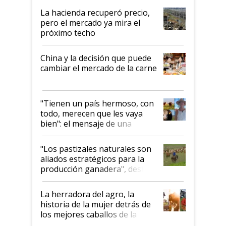
La hacienda recuperó precio,
pero el mercado ya mira el
próximo techo
China y la decisión que puede
cambiar el mercado de la carne
"Tienen un país hermoso, con
todo, merecen que les vaya
bien": el mensaje de una
ganadera uruguaya sobre las
oportunidades que se abren
"Los pastizales naturales son
para el agro en Argentina, con
aliados estratégicos para la
foco en la carne
producción ganadera", destaca
la iniciativa que ya reúne a 46
establecimientos en Argentina
La herradora del agro, la
historia de la mujer detrás de
los mejores caballos de la
Argentina y los mitos que