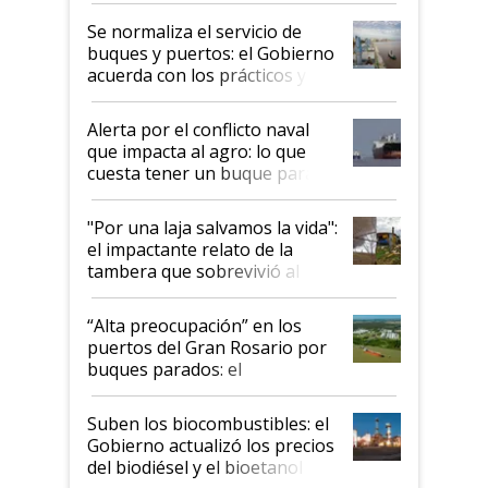
Se normaliza el servicio de
buques y puertos: el Gobierno
acuerda con los prácticos y
suspende el decreto de
desregulación
Alerta por el conflicto naval
que impacta al agro: lo que
cuesta tener un buque parado
y el peligro de que Argentina
pase a ser "país sucio"
"Por una laja salvamos la vida":
el impactante relato de la
tambera que sobrevivió al
tornado
“Alta preocupación” en los
puertos del Gran Rosario por
buques parados: el
funcionamiento de las
exportadoras en tensión tras
Suben los biocombustibles: el
la medida de fuerza de los
Gobierno actualizó los precios
prácticos
del biodiésel y el bioetanol