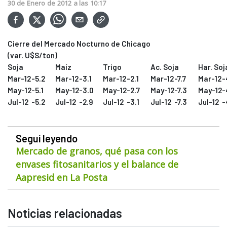
30
de
Enero
de
2012
a las
10:17
Cierre del Mercado Nocturno de Chicago
(var. U$S/ton)
Soja
Maíz
Trigo
Ac. Soja
Har. Soj
Mar-12
-5.2
Mar-12
-3.1
Mar-12
-2.1
Mar-12
-7.7
Mar-12
-
May-12
-5.1
May-12
-3.0
May-12
-2.7
May-12
-7.3
May-12
-
Jul-12
-5.2
Jul-12
-2.9
Jul-12
-3.1
Jul-12
-7.3
Jul-12
-
Seguí leyendo
Mercado de granos, qué pasa con los
envases fitosanitarios y el balance de
Aapresid en La Posta
Noticias relacionadas