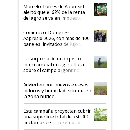
más motivados"
Marcelo Torres de Aapresid
alertó que el 62% de la renta
del agro se va en impuestos:
"No es bueno que en
Argentina se sigan discutiendo
Comenzó el Congreso
las mismas cosas de hace 50
Aapresid 2026, con más de 100
años"
paneles, invitados de lujo y
todas las tendencias
La sorpresa de un experto
internacional en agricultura
sobre el campo argentino:
"Estoy muy impresionado"
Advierten por nuevos excesos
hídricos y humedad extrema en
la zona núcleo
Esta campaña proyectan cubrir
una superficie total de 750.000
hectáreas de soja sembradas
con una nueva generación de