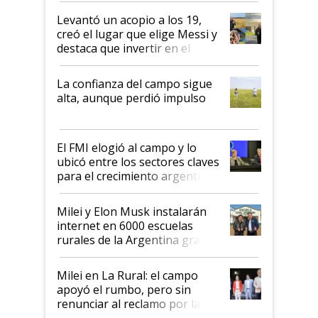
Levantó un acopio a los 19,
creó el lugar que elige Messi y
destaca que invertir en el
kirchnerismo era como "darle
plata a un hijo para droga":
La confianza del campo sigue
Juan Félix Rossetti, el libertario
alta, aunque perdió impulso
que de una dura crisis salió
más fuerte y apuesta al cambio
de Milei
El FMI elogió al campo y lo
ubicó entre los sectores claves
para el crecimiento argentino
Milei y Elon Musk instalarán
internet en 6000 escuelas
rurales de la Argentina gracias
a un acuerdo con Starlink
Milei en La Rural: el campo
apoyó el rumbo, pero sin
renunciar al reclamo por las
retenciones