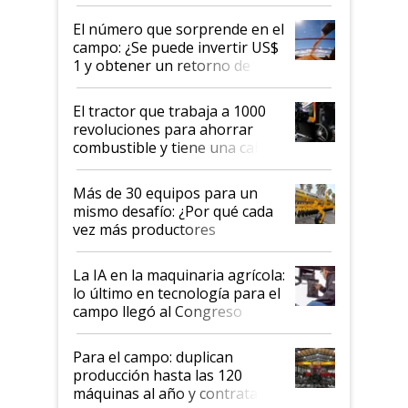
el suelo fuera tan simple como
apretar un botón?
El número que sorprende en el
campo: ¿Se puede invertir US$
1 y obtener un retorno de
hasta US$ 10 en agricultura?
El tractor que trabaja a 1000
revoluciones para ahorrar
combustible y tiene una cabina
que parece una computadora:
lo último en el mundo,
Más de 30 equipos para un
disponible en Argentina
mismo desafío: ¿Por qué cada
vez más productores
incorporan fertilizante bajo
tierra?
La IA en la maquinaria agrícola:
lo último en tecnología para el
campo llegó al Congreso
Aapresid 2026
Para el campo: duplican
producción hasta las 120
máquinas al año y contratan