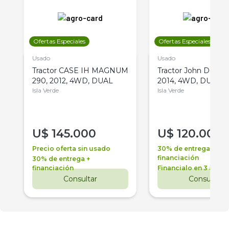
Ofertas Especiales
Ofertas Especiales
Usado
Usado
Tractor CASE IH MAGNUM
Tractor John Deere 
290, 2012, 4WD, DUAL
2014, 4WD, DUAL
Isla Verde
Isla Verde
U$
145.000
U$
120.000
Precio oferta sin usado
30% de entrega +
financiación
30% de entrega +
financiación
Financialo en 3 años
Consultar
Consultar