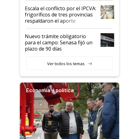
todavía hacen sufrir a estos
Escala el conflicto por el IPCVA:
animales: "Mientras me
frigoríficos de tres provincias
descalificaban, yo seguí
respaldaron el aporte
haciendo currículum"
obligatorio
Nuevo trámite obligatorio
para el campo: Senasa fijó un
plazo de 90 días
Ver todos los temas
Economía y política