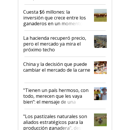
toca a algún productor”
Cuesta $6 millones: la
inversión que crece entre los
ganaderos en un momento
histórico para la actividad
La hacienda recuperó precio,
pero el mercado ya mira el
próximo techo
China y la decisión que puede
cambiar el mercado de la carne
"Tienen un país hermoso, con
todo, merecen que les vaya
bien": el mensaje de una
ganadera uruguaya sobre las
oportunidades que se abren
"Los pastizales naturales son
para el agro en Argentina, con
aliados estratégicos para la
foco en la carne
producción ganadera", destaca