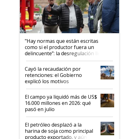
"Hay normas que están escritas
como si el productor fuera un
delincuente”: la desregulación llegó
al Congreso Aapresid y hasta se
habló del financiamiento al IPCVA
Cayó la recaudación por
retenciones: el Gobierno
explicó los motivos
El campo ya liquidó más de US$
16.000 millones en 2026: qué
pasó en julio
El petróleo desplazó a la
harina de soja como principal
producto exportado, y aún así