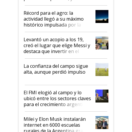
el agro aportó casi seis de cada
diez dólares y sostuvo el
Récord para el agro: la
liderazgo en un semestre
actividad llegó a su máximo
récord
histórico impulsada por la
cosecha y las exportaciones
Levantó un acopio a los 19,
creó el lugar que elige Messi y
destaca que invertir en el
kirchnerismo era como "darle
plata a un hijo para droga":
La confianza del campo sigue
Juan Félix Rossetti, el libertario
alta, aunque perdió impulso
que de una dura crisis salió
más fuerte y apuesta al cambio
de Milei
El FMI elogió al campo y lo
ubicó entre los sectores claves
para el crecimiento argentino
Milei y Elon Musk instalarán
internet en 6000 escuelas
rurales de la Argentina gracias