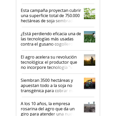
Esta campaña proyectan cubrir
una superficie total de 750.000
hectáreas de soja sembradas
con una nueva generación de
variedades que marcan un
¿Está perdiendo eficacia una de
salto tecnológico en genética y
las tecnologías más usadas
rendimiento
contra el gusano cogollero? El
desafío de una tecnología clave
El agro acelera su revolución
tecnológica: el productor que
no incorpore tecnología "va a
perder el tren"
Siembran 3500 hectáreas y
apuestan todo a la soja no
transgénica para cobrar más
por tonelada: compraron un
semillero
A los 10 años, la empresa
rosarina del agro que da un
giro para atender una nueva