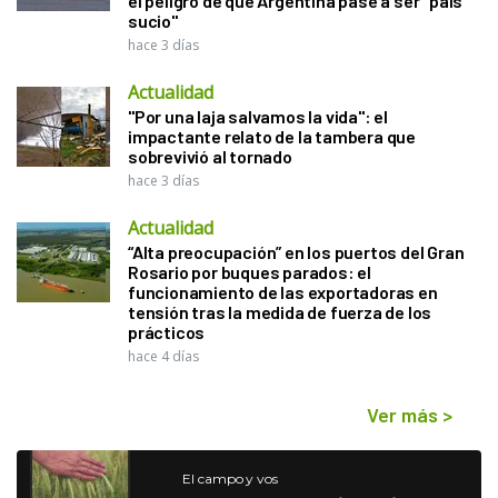
el peligro de que Argentina pase a ser "país
sucio"
hace 3 días
Actualidad
"Por una laja salvamos la vida": el
impactante relato de la tambera que
sobrevivió al tornado
hace 3 días
Actualidad
“Alta preocupación” en los puertos del Gran
Rosario por buques parados: el
funcionamiento de las exportadoras en
tensión tras la medida de fuerza de los
prácticos
hace 4 días
Ver más
>
El campo y vos