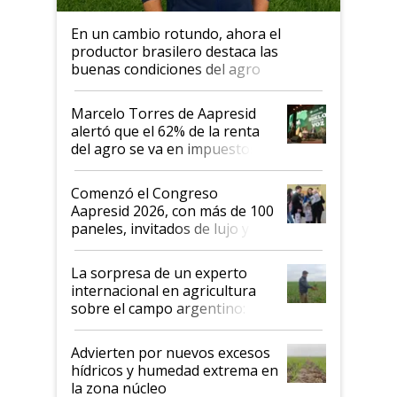
En un cambio rotundo, ahora el
productor brasilero destaca las
buenas condiciones del agro
argentino para invertir: "Los veo
más motivados"
Marcelo Torres de Aapresid
alertó que el 62% de la renta
del agro se va en impuestos:
"No es bueno que en
Argentina se sigan discutiendo
Comenzó el Congreso
las mismas cosas de hace 50
Aapresid 2026, con más de 100
años"
paneles, invitados de lujo y
todas las tendencias
La sorpresa de un experto
internacional en agricultura
sobre el campo argentino:
"Estoy muy impresionado"
Advierten por nuevos excesos
hídricos y humedad extrema en
la zona núcleo