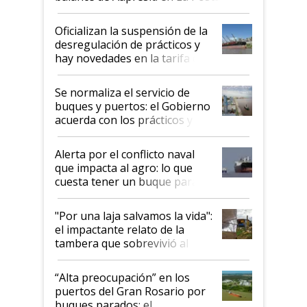
Oficializan la suspensión de la
desregulación de prácticos y
hay novedades en la tarifa de
la hidrovía
Se normaliza el servicio de
buques y puertos: el Gobierno
acuerda con los prácticos y
suspende el decreto de
desregulación
Alerta por el conflicto naval
que impacta al agro: lo que
cuesta tener un buque parado
y el peligro de que Argentina
pase a ser "país sucio"
"Por una laja salvamos la vida":
el impactante relato de la
tambera que sobrevivió al
tornado
“Alta preocupación” en los
puertos del Gran Rosario por
buques parados: el