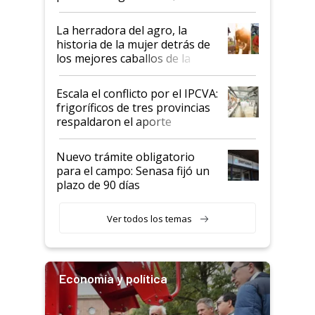
la iniciativa que ya reúne a 46
establecimientos en Argentina
La herradora del agro, la
historia de la mujer detrás de
los mejores caballos de la
Argentina y los mitos que
todavía hacen sufrir a estos
Escala el conflicto por el IPCVA:
animales: "Mientras me
frigoríficos de tres provincias
descalificaban, yo seguí
respaldaron el aporte
haciendo currículum"
obligatorio
Nuevo trámite obligatorio
para el campo: Senasa fijó un
plazo de 90 días
Ver todos los temas
Economía y política