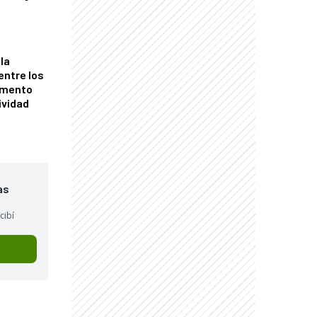
la
entre los
omento
ividad
as
cibí