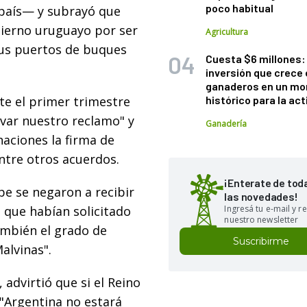
poco habitual
 país— y subrayó que
bierno uruguayo por ser
Agricultura
 sus puertos de buques
Cuesta $6 millones: 
inversión que crece 
ganaderos en un m
e el primer trimestre
histórico para la act
levar nuestro reclamo" y
Ganadería
naciones la firma de
ntre otros acuerdos.
¡Enterate de tod
be se negaron a recibir
las novedades!
s que habían solicitado
Ingresá tu e-mail y re
nuestro newsletter
también el grado de
Suscribirme
alvinas".
 advirtió que si el Reino
 "Argentina no estará