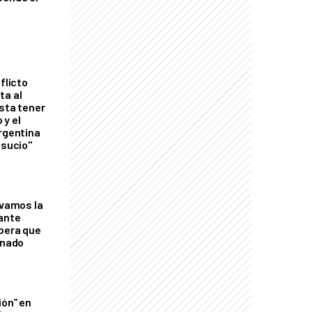
flicto
ta al
esta tener
 y el
Argentina
 sucio"
lvamos la
tante
mbera que
rnado
ión” en