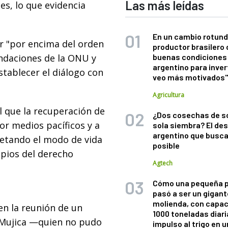
Las más leídas
es, lo que evidencia
En un cambio rotund
r "por encima del orden
productor brasilero
endaciones de la ONU y
buenas condiciones 
argentino para inver
stablecer el diálogo con
veo más motivados
Agricultura
l que la recuperación de
¿Dos cosechas de s
por medios pacíficos y a
sola siembra? El des
argentino que busca
petando el modo de vida
posible
ipios del derecho
Agtech
Cómo una pequeña 
pasó a ser un gigant
molienda, con capac
en la reunión de un
1000 toneladas diaria
é Mujica —quien no pudo
impulso al trigo en 