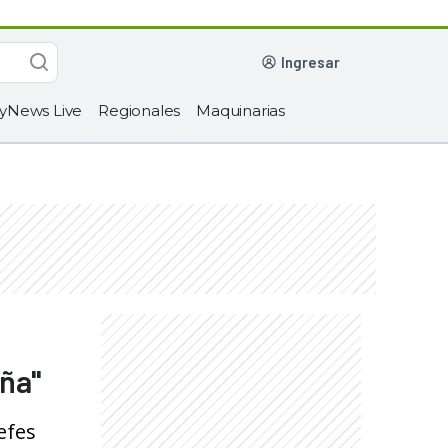
ingresar
yNews Live
Regionales
Maquinarias
aña"
efes