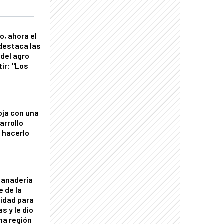
o, ahora el
 destaca las
del agro
tir: "Los
"
oja con una
arrollo
 hacerlo
panadería
e de la
idad para
s y le dio
una región