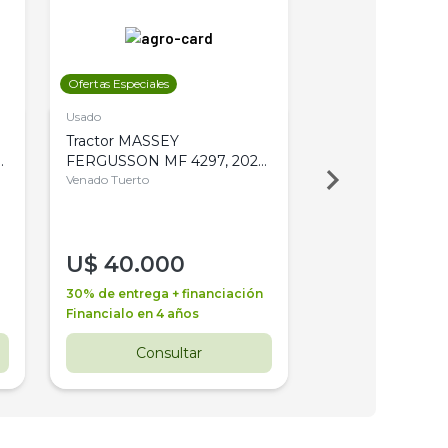
Ofertas Especiales
Ofertas Especiales
Usado
Usado
Tractor MASSEY
Tractor AGCO ALL
,
FERGUSSON MF 4297, 2020,
2003, 4WD, PA
4WD, PATON
Venado Tuerto
Venado Tuerto
U$
40.000
U$
30.000
30% de entrega + financiación
30% de entrega + 
Financialo en 4 años
Financialo en 3 a
Consultar
Consul