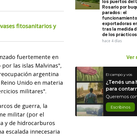
los puertos del 
Rosario por bu
parados: el
funcionamiento 
exportadoras e
ases fitosanitarios y
tras la medida 
de los práctico
hace 4 días
anzado fuertemente en
Ver
por las islas Malvinas",
"preocupación argentina
El campo y vos
l Reino Unido en materia
¿Tenés una h
para contar
rcicios militares".
Queremos con
arcos de guerra, la
Escribinos
e militar (por el
ra y de hidrocarburos
a escalada innecesaria