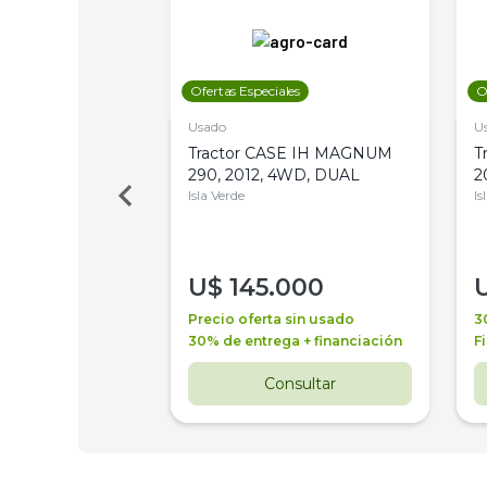
les
Ofertas Especiales
O
Usado
U
a Metalfor 7040,
Tractor CASE IH MAGNUM
T
Bot 32 Mts
290, 2012, 4WD, DUAL
2
Isla Verde
Is
000
U$
145.000
a + financiación
Precio oferta sin usado
3
 4 años
30% de entrega + financiación
F
nsultar
Consultar