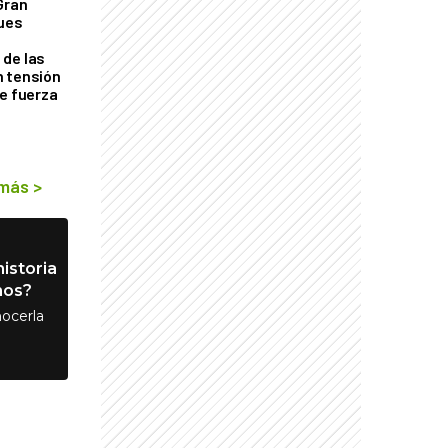
Gran
ques
de las
n tensión
de fuerza
s
 más
>
istoria
nos?
ocerla