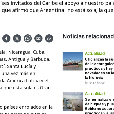
aíses invitados del Caribe el apoyo a nuestro paí
os que afirmó que Argentina "no está sola, la que
Noticias relaciona
ela, Nicaragua, Cuba,
Actualidad
inas, Antigua y Barbuda,
Oficializan la s
de la desregula
í, Santa Lucía y
prácticos y hay
 una vez más en
novedades en la
la hidrovía
da América Latina y el
hace 17 horas
la que está sola es Gran
Actualidad
Se normaliza el 
de buques y pue
co países enrolados en la
Gobierno acuerd
prácticos y sus