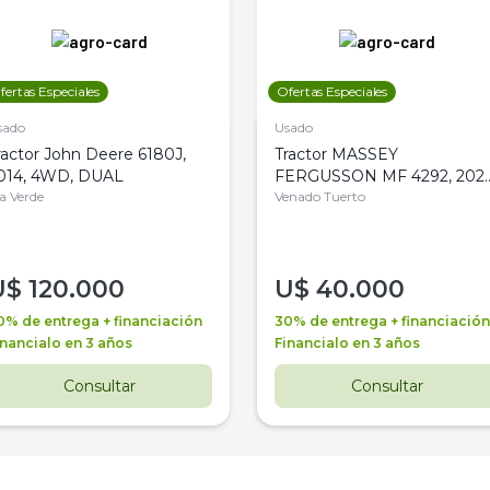
fertas Especiales
Ofertas Especiales
sado
Usado
ractor John Deere 6180J,
Tractor MASSEY
014, 4WD, DUAL
FERGUSSON MF 4292, 2020
la Verde
4WD, PATON
Venado Tuerto
U$
120.000
U$
40.000
0% de entrega + financiación
30% de entrega + financiación
inancialo en 3 años
Financialo en 3 años
Consultar
Consultar