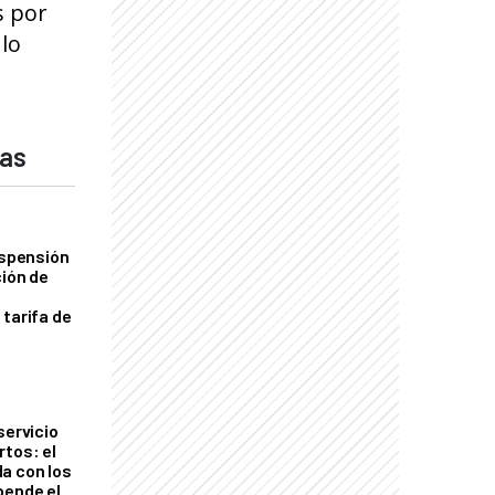
s por
 lo
das
uspensión
ción de
 tarifa de
servicio
rtos: el
a con los
pende el