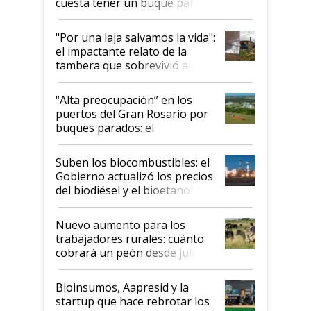
cuesta tener un buque parado
y el peligro de que Argentina
pase a ser "país sucio"
"Por una laja salvamos la vida":
el impactante relato de la
tambera que sobrevivió al
tornado
“Alta preocupación” en los
puertos del Gran Rosario por
buques parados: el
funcionamiento de las
exportadoras en tensión tras
Suben los biocombustibles: el
la medida de fuerza de los
Gobierno actualizó los precios
prácticos
del biodiésel y el bioetanol
Nuevo aumento para los
trabajadores rurales: cuánto
cobrará un peón desde julio
Bioinsumos, Aapresid y la
startup que hace rebrotar los