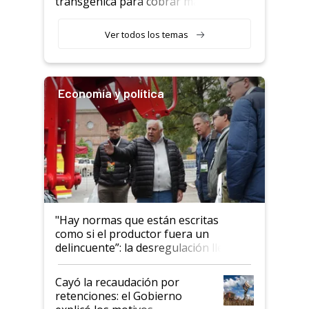
transgénica para cobrar más
por tonelada: compraron un
semillero
Ver todos los temas
Economía y política
"Hay normas que están escritas
como si el productor fuera un
delincuente”: la desregulación llegó
al Congreso Aapresid y hasta se
habló del financiamiento al IPCVA
Cayó la recaudación por
retenciones: el Gobierno