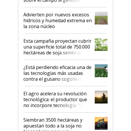
"Estoy muy impresionado"
Advierten por nuevos excesos
hídricos y humedad extrema en
la zona núcleo
Esta campaña proyectan cubrir
una superficie total de 750.000
hectáreas de soja sembradas
con una nueva generación de
variedades que marcan un
¿Está perdiendo eficacia una de
salto tecnológico en genética y
las tecnologías más usadas
rendimiento
contra el gusano cogollero? El
desafío de una tecnología clave
El agro acelera su revolución
tecnológica: el productor que
no incorpore tecnología "va a
perder el tren"
Siembran 3500 hectáreas y
apuestan todo a la soja no