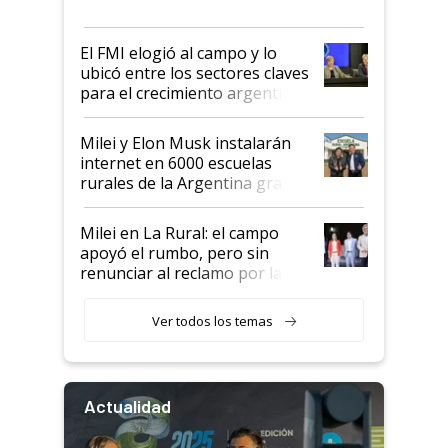
más fuerte y apuesta al cambio
de Milei
El FMI elogió al campo y lo
ubicó entre los sectores claves
para el crecimiento argentino
Milei y Elon Musk instalarán
internet en 6000 escuelas
rurales de la Argentina gracias
a un acuerdo con Starlink
Milei en La Rural: el campo
apoyó el rumbo, pero sin
renunciar al reclamo por las
retenciones
Ver todos los temas
Actualidad