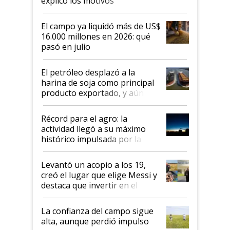
explicó los motivos
El campo ya liquidó más de US$
16.000 millones en 2026: qué
pasó en julio
El petróleo desplazó a la
harina de soja como principal
producto exportado, y aún así
el agro aportó casi seis de cada
diez dólares y sostuvo el
Récord para el agro: la
liderazgo en un semestre
actividad llegó a su máximo
récord
histórico impulsada por la
cosecha y las exportaciones
Levantó un acopio a los 19,
creó el lugar que elige Messi y
destaca que invertir en el
kirchnerismo era como "darle
plata a un hijo para droga":
La confianza del campo sigue
Juan Félix Rossetti, el libertario
alta, aunque perdió impulso
que de una dura crisis salió