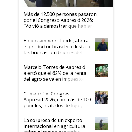
Más de 12.500 personas pasaron
por el Congreso Aapresid 2026:
"Volvió a demostrar que hablar del
suelo es hablar de todo el sistema
productivo"
En un cambio rotundo, ahora
el productor brasilero destaca
las buenas condiciones del
agro argentino para invertir:
"Los veo más motivados"
Marcelo Torres de Aapresid
alertó que el 62% de la renta
del agro se va en impuestos:
"No es bueno que en
Argentina se sigan discutiendo
Comenzó el Congreso
las mismas cosas de hace 50
Aapresid 2026, con más de 100
años"
paneles, invitados de lujo y
todas las tendencias
La sorpresa de un experto
internacional en agricultura
sobre el campo argentino: