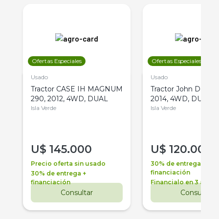
Ofertas Especiales
Ofertas Especiales
Usado
Usado
Tractor CASE IH MAGNUM
Tractor John Deere 
290, 2012, 4WD, DUAL
2014, 4WD, DUAL
Isla Verde
Isla Verde
U$
145.000
U$
120.000
Precio oferta sin usado
30% de entrega +
financiación
30% de entrega +
financiación
Financialo en 3 años
Consultar
Consultar