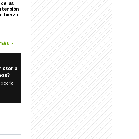
de las
n tensión
de fuerza
s
 más
>
istoria
nos?
ocerla