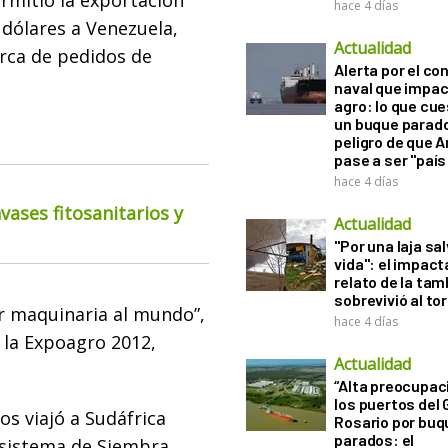
rmitió la exportación
hace 4 días
 dólares a Venezuela,
Actualidad
rca de pedidos de
Alerta por el con
naval que impac
agro: lo que cu
un buque parado
peligro de que 
pase a ser "país
hace 4 días
ases fitosanitarios y
Actualidad
"Por una laja sa
vida": el impac
relato de la ta
sobrevivió al to
er maquinaria al mundo”,
hace 4 días
n la Expoagro 2012,
Actualidad
“Alta preocupac
los puertos del 
s viajó a Sudáfrica
Rosario por bu
parados: el
 sistema de Siembra