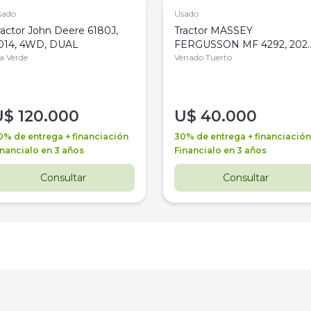
sado
Usado
ractor John Deere 6180J,
Tractor MASSEY
014, 4WD, DUAL
FERGUSSON MF 4292, 2020
la Verde
4WD, PATON
Venado Tuerto
U$
120.000
U$
40.000
0% de entrega + financiación
30% de entrega + financiación
inancialo en 3 años
Financialo en 3 años
Consultar
Consultar