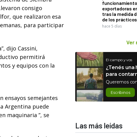
funcionamiento 
Llevaron consigo
exportadoras e
tras la medida 
for, que realizaron esa
de los práctico
semanas, para participar
hace 5 días
Ver
, dijo Cassini,
ductivo permitirá
El campo y vos
tos y equipos con la
¿Tenés una h
para contar
Queremos con
Escribinos
an ensayos semejantes
 la Argentina puede
en maquinaria ”, se
Las más leídas