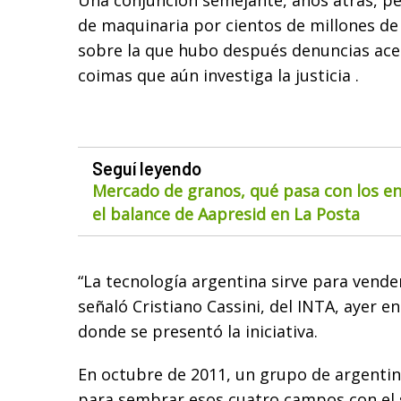
Una conjunción semejante, años atrás, pe
de maquinaria por cientos de millones de
sobre la que hubo después denuncias ace
coimas que aún investiga la justicia .
Seguí leyendo
Mercado de granos, qué pasa con los env
el balance de Aapresid en La Posta
“La tecnología argentina sirve para vend
señaló Cristiano Cassini, del INTA, ayer e
donde se presentó la iniciativa.
En octubre de 2011, un grupo de argentino
para sembrar esos cuatro campos con el