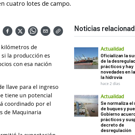
en cuatro lotes de campo.
Noticias relaciona
 kilómetros de
Actualidad
 si la producción es
Oficializan la s
de la desregula
ocios con esa nación
prácticos y hay
novedades en la
la hidrovía
hace 2 días
e llave para el ingreso
e tiene un potencial
Actualidad
tá coordinado por el
Se normaliza el 
de buques y pue
es de Maquinaria
Gobierno acuerd
prácticos y sus
decreto de
desregulación