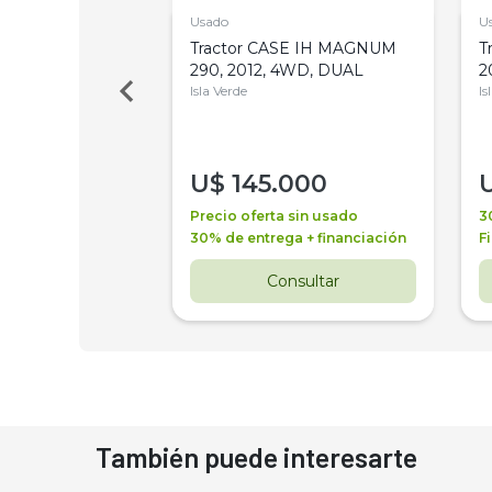
Usado
U
a Metalfor 7040,
Tractor CASE IH MAGNUM
T
Bot 32 Mts
290, 2012, 4WD, DUAL
2
Isla Verde
Is
000
U$
145.000
a + financiación
Precio oferta sin usado
3
 4 años
30% de entrega + financiación
F
nsultar
Consultar
También puede interesarte