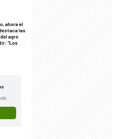
o, ahora el
 destaca las
del agro
tir: "Los
"
as
cibí