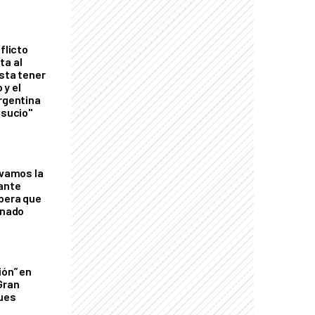
flicto
ta al
esta tener
 y el
Argentina
 sucio"
lvamos la
tante
mbera que
rnado
ión” en
Gran
ques