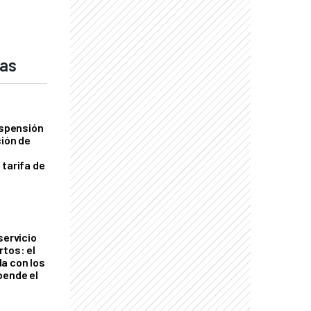
das
uspensión
ción de
 tarifa de
servicio
rtos: el
a con los
pende el