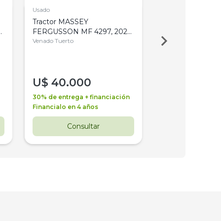
Usado
Usado
Tractor MASSEY
Tractor AGCO ALL
,
FERGUSSON MF 4297, 2020,
2003, 4WD, PA
4WD, PATON
Venado Tuerto
Venado Tuerto
U$
40.000
U$
30.000
30% de entrega + financiación
30% de entrega + 
Financialo en 4 años
Financialo en 3 a
Consultar
Consul