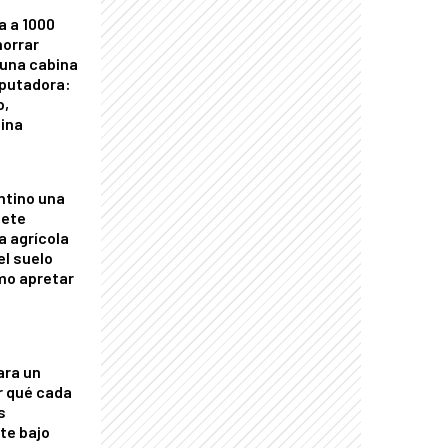
a a 1000
horrar
 una cabina
putadora:
o,
tina
ntino una
mete
a agrícola
el suelo
mo apretar
ara un
r qué cada
s
nte bajo