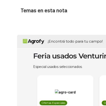
Temas en esta nota
¡Encontrá todo para tu campo!
Feria usados Ventur
Especial usados seleccionados
les
Ofertas Especiales
O