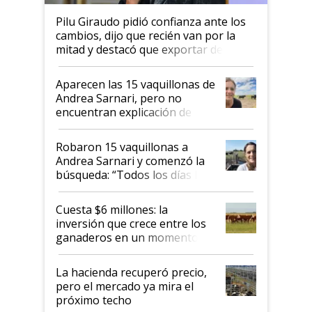
Pilu Giraudo pidió confianza ante los
cambios, dijo que recién van por la
mitad y destacó que exportar dejó de
ser "para unos pocos": "Tenemos un
mandato muy claro del gobierno
Aparecen las 15 vaquillonas de
nacional"
Andrea Sarnari, pero no
encuentran explicación de
cómo llegaron allí
Robaron 15 vaquillonas a
Andrea Sarnari y comenzó la
búsqueda: “Todos los días le
toca a algún productor”
Cuesta $6 millones: la
inversión que crece entre los
ganaderos en un momento
histórico para la actividad
La hacienda recuperó precio,
pero el mercado ya mira el
próximo techo