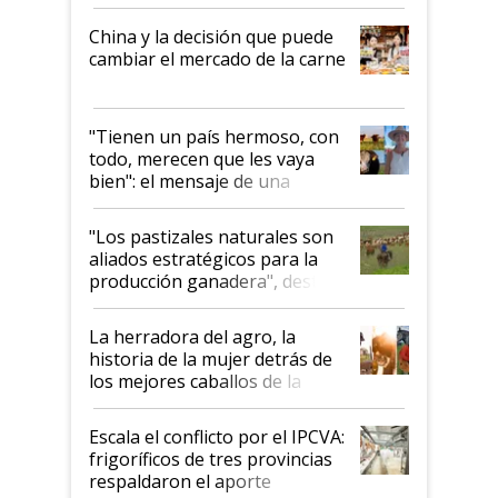
China y la decisión que puede
cambiar el mercado de la carne
"Tienen un país hermoso, con
todo, merecen que les vaya
bien": el mensaje de una
ganadera uruguaya sobre las
oportunidades que se abren
"Los pastizales naturales son
para el agro en Argentina, con
aliados estratégicos para la
foco en la carne
producción ganadera", destaca
la iniciativa que ya reúne a 46
establecimientos en Argentina
La herradora del agro, la
historia de la mujer detrás de
los mejores caballos de la
Argentina y los mitos que
todavía hacen sufrir a estos
Escala el conflicto por el IPCVA:
animales: "Mientras me
frigoríficos de tres provincias
descalificaban, yo seguí
respaldaron el aporte
haciendo currículum"