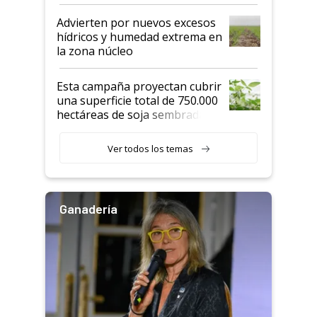
"Estoy muy impresionado"
Advierten por nuevos excesos
hídricos y humedad extrema en
la zona núcleo
Esta campaña proyectan cubrir
una superficie total de 750.000
hectáreas de soja sembradas
con una nueva generación de
variedades que marcan un
Ver todos los temas
salto tecnológico en genética y
rendimiento
Ganadería