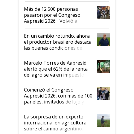
Más de 12.500 personas
pasaron por el Congreso
Aapresid 2026: "Volvió a
demostrar que hablar del
suelo es hablar de todo el
En un cambio rotundo, ahora
sistema productivo"
el productor brasilero destaca
las buenas condiciones del
agro argentino para invertir:
"Los veo más motivados"
Marcelo Torres de Aapresid
alertó que el 62% de la renta
del agro se va en impuestos:
"No es bueno que en
Argentina se sigan discutiendo
Comenzó el Congreso
las mismas cosas de hace 50
Aapresid 2026, con más de 100
años"
paneles, invitados de lujo y
todas las tendencias
La sorpresa de un experto
internacional en agricultura
sobre el campo argentino: