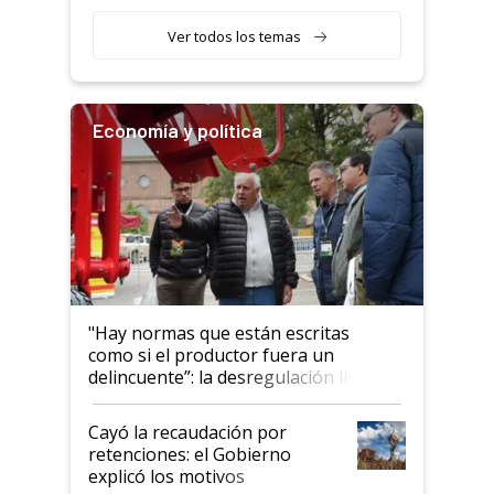
obligatorio
Ver todos los temas
Economía y política
"Hay normas que están escritas
como si el productor fuera un
delincuente”: la desregulación llegó
al Congreso Aapresid y hasta se
habló del financiamiento al IPCVA
Cayó la recaudación por
retenciones: el Gobierno
explicó los motivos