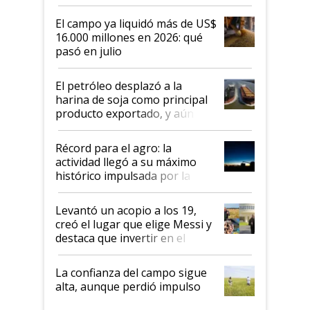
El campo ya liquidó más de US$
16.000 millones en 2026: qué
pasó en julio
El petróleo desplazó a la
harina de soja como principal
producto exportado, y aún así
el agro aportó casi seis de cada
diez dólares y sostuvo el
Récord para el agro: la
liderazgo en un semestre
actividad llegó a su máximo
récord
histórico impulsada por la
cosecha y las exportaciones
Levantó un acopio a los 19,
creó el lugar que elige Messi y
destaca que invertir en el
kirchnerismo era como "darle
plata a un hijo para droga":
La confianza del campo sigue
Juan Félix Rossetti, el libertario
alta, aunque perdió impulso
que de una dura crisis salió
más fuerte y apuesta al cambio