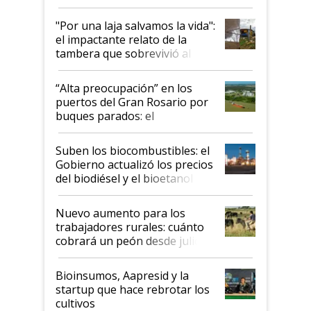
y el peligro de que Argentina
pase a ser "país sucio"
"Por una laja salvamos la vida":
el impactante relato de la
tambera que sobrevivió al
tornado
“Alta preocupación” en los
puertos del Gran Rosario por
buques parados: el
funcionamiento de las
exportadoras en tensión tras
Suben los biocombustibles: el
la medida de fuerza de los
Gobierno actualizó los precios
prácticos
del biodiésel y el bioetanol
Nuevo aumento para los
trabajadores rurales: cuánto
cobrará un peón desde julio
Bioinsumos, Aapresid y la
startup que hace rebrotar los
cultivos