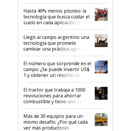
cuánto se vende
Hasta 40% menos pisoteo: la
tecnología que busca cuidar el
suelo en cada aplicación que
llevó Jacto al Congreso
Aapresid 2026
Llegó al campo argentino una
tecnología que promete
cambiar una práctica agrícola
clave: ¿Y si analizar el suelo
fuera tan simple como apretar
El número que sorprende en el
un botón?
campo: ¿Se puede invertir US$
1 y obtener un retorno de
hasta US$ 10 en agricultura?
El tractor que trabaja a 1000
revoluciones para ahorrar
combustible y tiene una cabina
que parece una computadora:
lo último en el mundo,
Más de 30 equipos para un
disponible en Argentina
mismo desafío: ¿Por qué cada
vez más productores