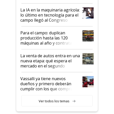
incorporan fertilizante bajo
tierra?
La IA en la maquinaria agrícola:
lo último en tecnología para el
campo llegó al Congreso
Aapresid 2026
Para el campo: duplican
producción hasta las 120
máquinas al año y contratan
especialistas de la industria
automotriz para lograrlo
La venta de autos entra en una
nueva etapa: qué espera el
mercado en el segundo
semestre
Vassalli ya tiene nuevos
dueños y primero deberán
cumplir con los que compraron
cosechadoras y todavía no las
recibieron: quién está detrás
Ver todos los temas
del rescate de la empresa