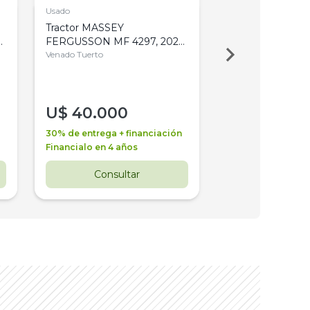
Usado
Usado
Tractor MASSEY
Tractor AGCO ALL
,
FERGUSSON MF 4297, 2020,
2003, 4WD, PA
4WD, PATON
Venado Tuerto
Venado Tuerto
U$
40.000
U$
30.000
30% de entrega + financiación
30% de entrega + 
Financialo en 4 años
Financialo en 3 a
Consultar
Consul