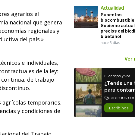
Actualidad
ores agrarios el
Suben los
biocombustibles
omía nacional que genera
Gobierno actual
 economías regionales y
precios del biodi
bioetanol
uctiva del país.»
hace 3 días
Ver
écnicos e individuales,
ntractuales de la ley:
El campo y vos
continua, de trabajo
¿Tenés una h
iscontinuo.
para contar
Queremos con
 agrícolas temporarios,
Escribinos
cencias y condiciones de
Nacional del Trabajo