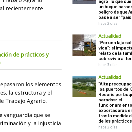
 Trabajo Agrario
agro: lo que cu
un buque parado
ral recientemente
peligro de que 
pase a ser "país
hace 2 días
Actualidad
"Por una laja sa
vida": el impac
relato de la ta
ación de prácticos y
sobrevivió al to
a
hace 3 días
Actualidad
 repasaron los elementos
“Alta preocupac
los puertos del 
s, la estructura y el
Rosario por bu
parados: el
e Trabajo Agrario.
funcionamiento 
exportadoras e
e vanguardia que se
tras la medida 
de los práctico
riminación y la injusticia
hace 3 días