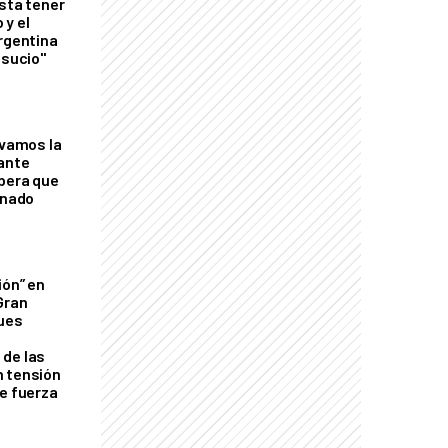
esta tener
 y el
Argentina
 sucio"
lvamos la
tante
mbera que
rnado
ión” en
Gran
ques
de las
n tensión
de fuerza
s