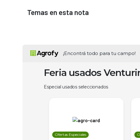
Temas en esta nota
¡Encontrá todo para tu campo!
Feria usados Ventur
Especial usados seleccionados
les
Ofertas Especiales
O