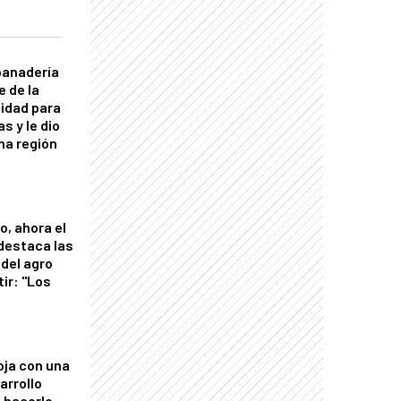
panadería
e de la
idad para
s y le dio
una región
o, ahora el
 destaca las
del agro
tir: "Los
"
oja con una
arrollo
 hacerlo