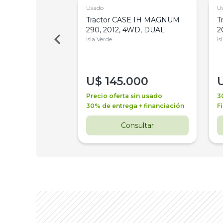
Usado
U
a Metalfor 7040,
Tractor CASE IH MAGNUM
T
Bot 32 Mts
290, 2012, 4WD, DUAL
2
Isla Verde
Is
000
U$
145.000
a + financiación
Precio oferta sin usado
3
 4 años
30% de entrega + financiación
F
nsultar
Consultar