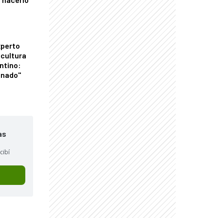
xperto
icultura
ntino:
onado"
as
cibí