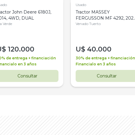
sado
Usado
ractor John Deere 6180J,
Tractor MASSEY
014, 4WD, DUAL
FERGUSSON MF 4292, 2020
la Verde
4WD, PATON
Venado Tuerto
U$
120.000
U$
40.000
0% de entrega + financiación
30% de entrega + financiación
inancialo en 3 años
Financialo en 3 años
Consultar
Consultar