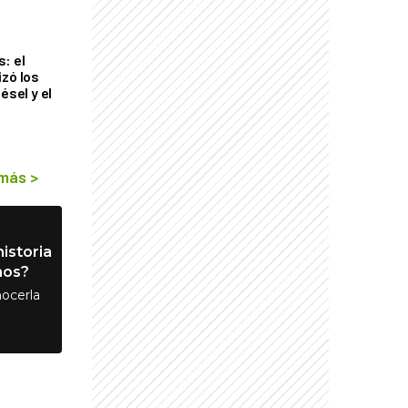
: el
izó los
ésel y el
 más
>
istoria
nos?
ocerla