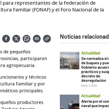
l para representantes de la Federación de
tura Familiar (FONAF) y el Foro Nacional de la
Noticias relaciona
es de pequeños
Actualidad
ovincias, participaron
Se normaliza el 
de buques y pue
era agropecuaria.
Gobierno acuerd
prácticos y sus
decreto de
uncionarios y técnicos
desregulación
icultura Familiar y por
hace 2 días
emáticos principales.
Actualidad
Alerta por el con
 pequeños productores
naval que impac