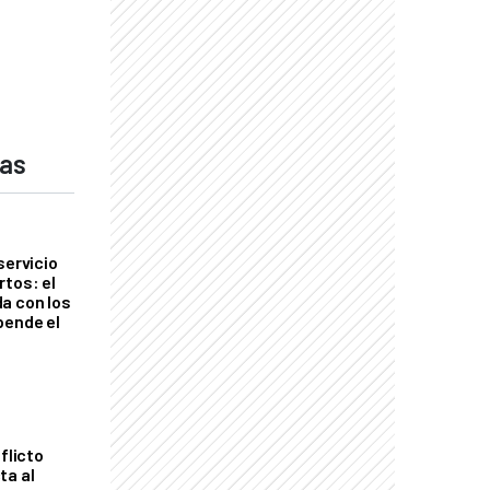
das
servicio
rtos: el
a con los
pende el
flicto
ta al