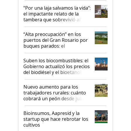
pase a ser "país sucio"
"Por una laja salvamos la vida":
el impactante relato de la
tambera que sobrevivió al
tornado
“Alta preocupación” en los
puertos del Gran Rosario por
buques parados: el
funcionamiento de las
exportadoras en tensión tras
Suben los biocombustibles: el
la medida de fuerza de los
Gobierno actualizó los precios
prácticos
del biodiésel y el bioetanol
Nuevo aumento para los
trabajadores rurales: cuánto
cobrará un peón desde julio
Bioinsumos, Aapresid y la
startup que hace rebrotar los
cultivos