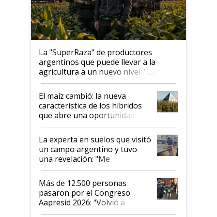
La "SuperRaza" de productores
argentinos que puede llevar a la
agricultura a un nuevo nivel: "Las
posibilidades de crecimiento son
infinitas"
El maíz cambió: la nueva
característica de los híbridos
que abre una oportunidad en
el lote
La experta en suelos que visitó
un campo argentino y tuvo
una revelación: "Me
impresionó mucho"
Más de 12.500 personas
pasaron por el Congreso
Aapresid 2026: "Volvió a
demostrar que hablar del