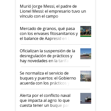
Murió Jorge Messi, el padre de
Lionel Messi: el empresario tuvo un
vínculo con el campo
Mercado de granos, qué pasa
con los envases fitosanitarios y
el balance de Aapresid en La
Posta
Oficializan la suspensión de la
desregulación de prácticos y
hay novedades en la tarifa de
la hidrovía
Se normaliza el servicio de
buques y puertos: el Gobierno
acuerda con los prácticos y
suspende el decreto de
desregulación
Alerta por el conflicto naval
que impacta al agro: lo que
cuesta tener un buque parado
y el peligro de que Argentina