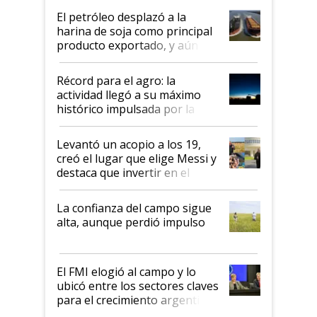
El petróleo desplazó a la
harina de soja como principal
producto exportado, y aún así
el agro aportó casi seis de cada
diez dólares y sostuvo el
Récord para el agro: la
liderazgo en un semestre
actividad llegó a su máximo
récord
histórico impulsada por la
cosecha y las exportaciones
Levantó un acopio a los 19,
creó el lugar que elige Messi y
destaca que invertir en el
kirchnerismo era como "darle
plata a un hijo para droga":
La confianza del campo sigue
Juan Félix Rossetti, el libertario
alta, aunque perdió impulso
que de una dura crisis salió
más fuerte y apuesta al cambio
de Milei
El FMI elogió al campo y lo
ubicó entre los sectores claves
para el crecimiento argentino