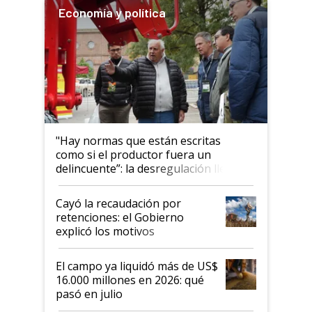
Economía y política
"Hay normas que están escritas
como si el productor fuera un
delincuente”: la desregulación llegó
al Congreso Aapresid y hasta se
habló del financiamiento al IPCVA
Cayó la recaudación por
retenciones: el Gobierno
explicó los motivos
El campo ya liquidó más de US$
16.000 millones en 2026: qué
pasó en julio