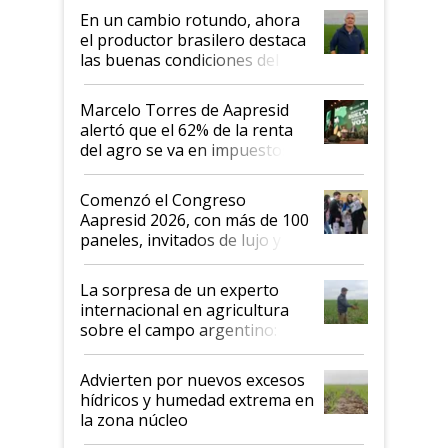
suelo es hablar de todo el
En un cambio rotundo, ahora
sistema productivo"
el productor brasilero destaca
las buenas condiciones del
agro argentino para invertir:
"Los veo más motivados"
Marcelo Torres de Aapresid
alertó que el 62% de la renta
del agro se va en impuestos:
"No es bueno que en
Argentina se sigan discutiendo
Comenzó el Congreso
las mismas cosas de hace 50
Aapresid 2026, con más de 100
años"
paneles, invitados de lujo y
todas las tendencias
La sorpresa de un experto
internacional en agricultura
sobre el campo argentino:
"Estoy muy impresionado"
Advierten por nuevos excesos
hídricos y humedad extrema en
la zona núcleo