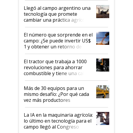
Aapresid 2026
Llegó al campo argentino una
tecnología que promete
cambiar una práctica agrícola
clave: ¿Y si analizar el suelo
fuera tan simple como apretar
El número que sorprende en el
un botón?
campo: ¿Se puede invertir US$
1 y obtener un retorno de
hasta US$ 10 en agricultura?
El tractor que trabaja a 1000
revoluciones para ahorrar
combustible y tiene una cabina
que parece una computadora:
lo último en el mundo,
Más de 30 equipos para un
disponible en Argentina
mismo desafío: ¿Por qué cada
vez más productores
incorporan fertilizante bajo
tierra?
La IA en la maquinaria agrícola:
lo último en tecnología para el
campo llegó al Congreso
Aapresid 2026