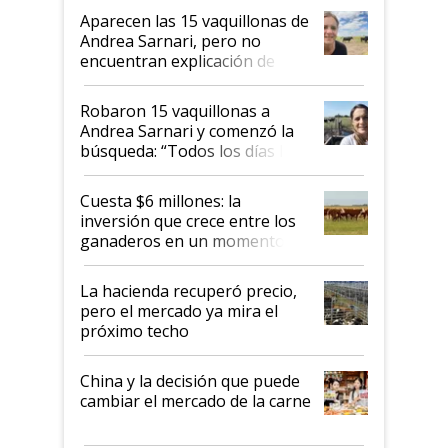
mandato muy claro del gobierno
Aparecen las 15 vaquillonas de
nacional"
Andrea Sarnari, pero no
encuentran explicación de
cómo llegaron allí
Robaron 15 vaquillonas a
Andrea Sarnari y comenzó la
búsqueda: “Todos los días le
toca a algún productor”
Cuesta $6 millones: la
inversión que crece entre los
ganaderos en un momento
histórico para la actividad
La hacienda recuperó precio,
pero el mercado ya mira el
próximo techo
China y la decisión que puede
cambiar el mercado de la carne