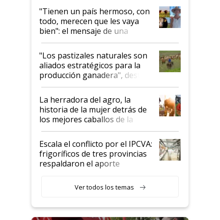
"Tienen un país hermoso, con
todo, merecen que les vaya
bien": el mensaje de una
ganadera uruguaya sobre las
oportunidades que se abren
"Los pastizales naturales son
para el agro en Argentina, con
aliados estratégicos para la
foco en la carne
producción ganadera", destaca
la iniciativa que ya reúne a 46
establecimientos en Argentina
La herradora del agro, la
historia de la mujer detrás de
los mejores caballos de la
Argentina y los mitos que
todavía hacen sufrir a estos
Escala el conflicto por el IPCVA:
animales: "Mientras me
frigoríficos de tres provincias
descalificaban, yo seguí
respaldaron el aporte
haciendo currículum"
obligatorio
Ver todos los temas