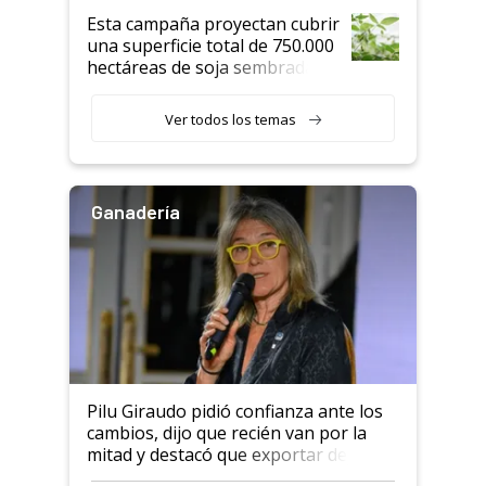
Esta campaña proyectan cubrir
una superficie total de 750.000
hectáreas de soja sembradas
con una nueva generación de
variedades que marcan un
Ver todos los temas
salto tecnológico en genética y
rendimiento
Ganadería
Pilu Giraudo pidió confianza ante los
cambios, dijo que recién van por la
mitad y destacó que exportar dejó de
ser "para unos pocos": "Tenemos un