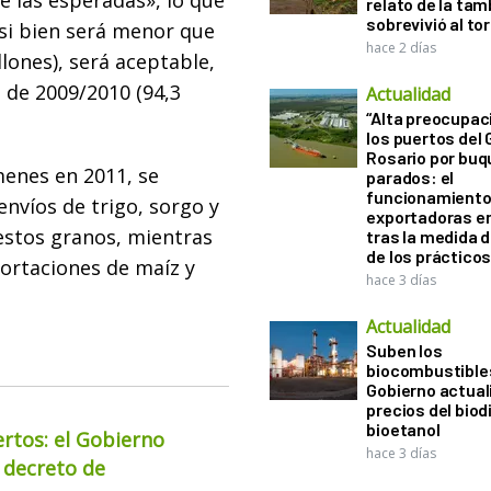
 las esperadas», lo que
relato de la ta
sobrevivió al to
 si bien será menor que
hace 2 días
llones), será aceptable,
a de 2009/2010 (94,3
Actualidad
“Alta preocupac
los puertos del 
Rosario por bu
menes en 2011, se
parados: el
funcionamiento 
nvíos de trigo, sorgo y
exportadoras e
 estos granos, mientras
tras la medida 
de los práctico
ortaciones de maíz y
hace 3 días
Actualidad
Suben los
biocombustibles
Gobierno actual
precios del biodi
bioetanol
ertos: el Gobierno
hace 3 días
 decreto de