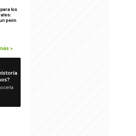
para los
rales:
 un peón
 más
>
istoria
nos?
ocerla