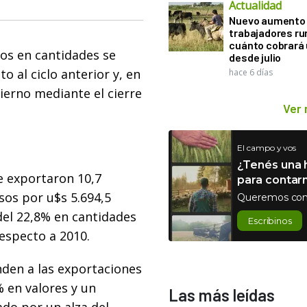
Actualidad
Nuevo aumento 
trabajadores ru
cuánto cobrará
os en cantidades se
desde julio
 al ciclo anterior y, en
hace 6 días
bierno mediante el cierre
Ver
El campo y vos
¿Tenés una h
e exportaron 10,7
para contar
sos por u$s 5.694,5
Queremos con
del 22,8% en cantidades
Escribinos
especto a 2010.
onden a las exportaciones
% en valores y un
Las más leídas