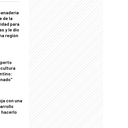
panadería
e de la
idad para
s y le dio
una región
xperto
icultura
ntino:
onado"
oja con una
arrollo
 hacerlo