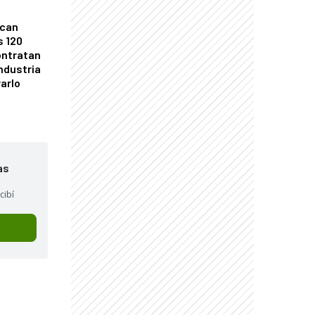
ican
s 120
ontratan
industria
arlo
as
cibí