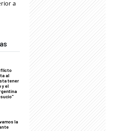
rior a
das
flicto
ta al
esta tener
 y el
Argentina
 sucio"
lvamos la
tante