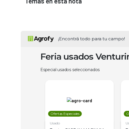
Temas en esta nota
¡Encontrá todo para tu campo!
Feria usados Ventur
Especial usados seleccionados
les
Ofertas Especiales
O
Usado
U