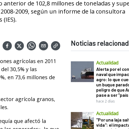
clo anterior de 102,8 millones de toneladas y supe
n 2008-2009, según un informe de la consultora
 (IES).
Noticias relaciona
iones agrícolas en 2011
Actualidad
 del 30,5% y las
Alerta por el con
naval que impac
%, en 73,6 millones de
agro: lo que cu
un buque parado
peligro de que 
pase a ser "país
sector agrícola granos,
hace 2 días
les.
Actualidad
"Por una laja sa
sequía que afectó la
vida": el impac