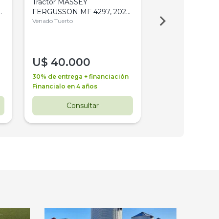
Tractor MASSEY
Tractor AGCO ALL
,
FERGUSSON MF 4297, 2020,
2003, 4WD, PA
4WD, PATON
Venado Tuerto
Venado Tuerto
U$
40.000
U$
30.000
30% de entrega + financiación
30% de entrega + 
Financialo en 4 años
Financialo en 3 a
Consultar
Consul