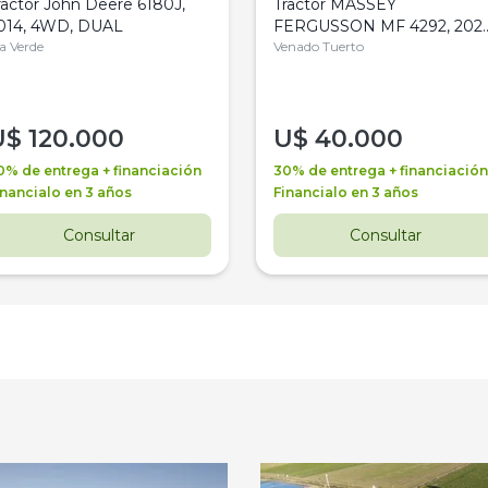
ractor John Deere 6180J,
Tractor MASSEY
014, 4WD, DUAL
FERGUSSON MF 4292, 2020
la Verde
4WD, PATON
Venado Tuerto
U$
120.000
U$
40.000
0% de entrega + financiación
30% de entrega + financiación
inancialo en 3 años
Financialo en 3 años
Consultar
Consultar