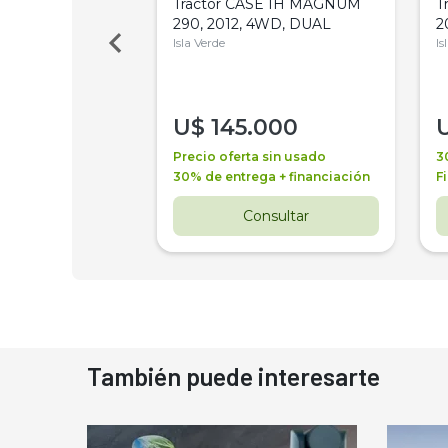
 Deere 7515,
Tractor CASE IH MAGNUM
T
 PATON
290, 2012, 4WD, DUAL
2
es
Isla Verde
Is
000
U$
145.000
a + financiación
Precio oferta sin usado
3
 3 años
30% de entrega + financiación
F
nsultar
Consultar
También puede interesarte