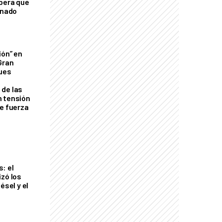
mbera que
rnado
ión” en
Gran
ques
de las
n tensión
de fuerza
s
: el
izó los
ésel y el