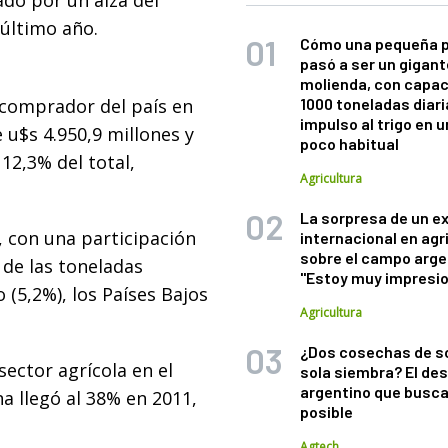
ado por un alza del
 último año.
Cómo una pequeña 
pasó a ser un gigant
molienda, con capac
 comprador del país en
1000 toneladas diaria
impulso al trigo en 
 u$s 4.950,9 millones y
poco habitual
12,3% del total,
Agricultura
La sorpresa de un e
, con una participación
internacional en agr
sobre el campo arge
 de las toneladas
"Estoy muy impresi
 (5,2%), los Países Bajos
Agricultura
¿Dos cosechas de s
sector agrícola en el
sola siembra? El des
argentino que busca
na llegó al 38% en 2011,
posible
Agtech