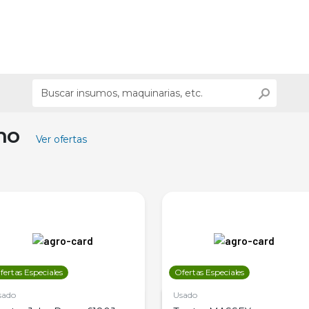
ino
Ver ofertas
fertas Especiales
Ofertas Especiales
sado
Usado