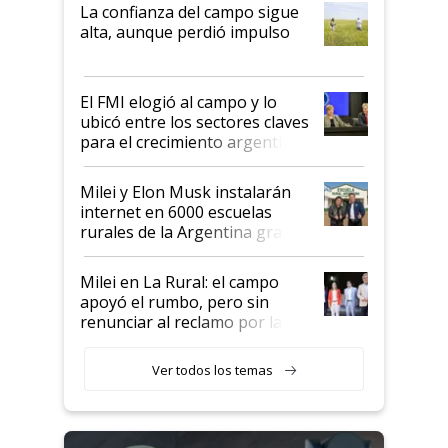
plata a un hijo para droga":
La confianza del campo sigue
Juan Félix Rossetti, el libertario
alta, aunque perdió impulso
que de una dura crisis salió
más fuerte y apuesta al cambio
de Milei
El FMI elogió al campo y lo
ubicó entre los sectores claves
para el crecimiento argentino
Milei y Elon Musk instalarán
internet en 6000 escuelas
rurales de la Argentina gracias
a un acuerdo con Starlink
Milei en La Rural: el campo
apoyó el rumbo, pero sin
renunciar al reclamo por las
retenciones
Ver todos los temas