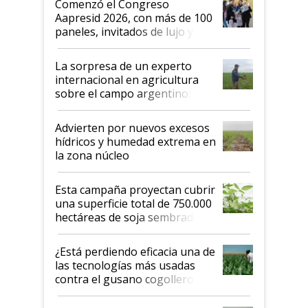
Comenzó el Congreso
las mismas cosas de hace 50
Aapresid 2026, con más de 100
años"
paneles, invitados de lujo y
todas las tendencias
La sorpresa de un experto
internacional en agricultura
sobre el campo argentino:
"Estoy muy impresionado"
Advierten por nuevos excesos
hídricos y humedad extrema en
la zona núcleo
Esta campaña proyectan cubrir
una superficie total de 750.000
hectáreas de soja sembradas
con una nueva generación de
variedades que marcan un
¿Está perdiendo eficacia una de
salto tecnológico en genética y
las tecnologías más usadas
rendimiento
contra el gusano cogollero? El
desafío de una tecnología clave