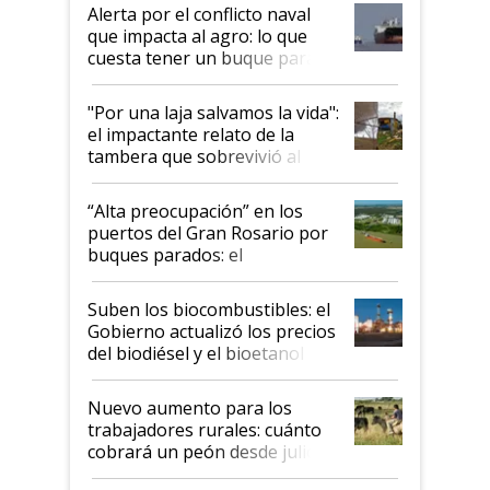
desregulación
Alerta por el conflicto naval
que impacta al agro: lo que
cuesta tener un buque parado
y el peligro de que Argentina
pase a ser "país sucio"
"Por una laja salvamos la vida":
el impactante relato de la
tambera que sobrevivió al
tornado
“Alta preocupación” en los
puertos del Gran Rosario por
buques parados: el
funcionamiento de las
exportadoras en tensión tras
Suben los biocombustibles: el
la medida de fuerza de los
Gobierno actualizó los precios
prácticos
del biodiésel y el bioetanol
Nuevo aumento para los
trabajadores rurales: cuánto
cobrará un peón desde julio