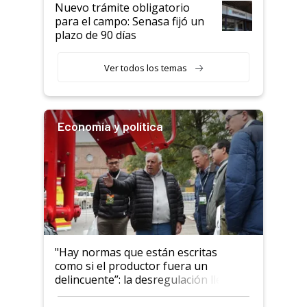
Nuevo trámite obligatorio
para el campo: Senasa fijó un
plazo de 90 días
Ver todos los temas
Economía y política
"Hay normas que están escritas
como si el productor fuera un
delincuente”: la desregulación llegó
al Congreso Aapresid y hasta se
habló del financiamiento al IPCVA