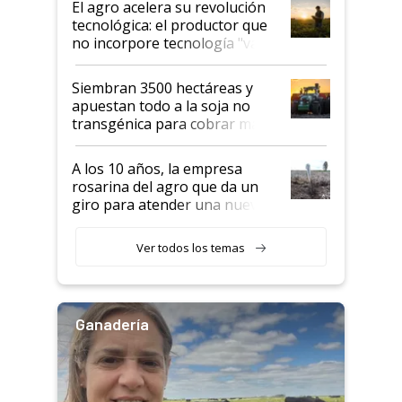
El agro acelera su revolución
tecnológica: el productor que
no incorpore tecnología "va a
perder el tren"
Siembran 3500 hectáreas y
apuestan todo a la soja no
transgénica para cobrar más
por tonelada: compraron un
semillero
A los 10 años, la empresa
rosarina del agro que da un
giro para atender una nueva
etapa en el agro
Ver todos los temas
Ganadería