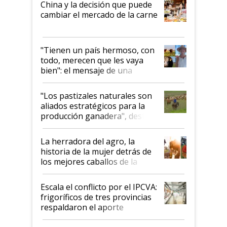
China y la decisión que puede
cambiar el mercado de la carne
"Tienen un país hermoso, con
todo, merecen que les vaya
bien": el mensaje de una
ganadera uruguaya sobre las
oportunidades que se abren
"Los pastizales naturales son
para el agro en Argentina, con
aliados estratégicos para la
foco en la carne
producción ganadera", destaca
la iniciativa que ya reúne a 46
establecimientos en Argentina
La herradora del agro, la
historia de la mujer detrás de
los mejores caballos de la
Argentina y los mitos que
todavía hacen sufrir a estos
Escala el conflicto por el IPCVA:
animales: "Mientras me
frigoríficos de tres provincias
descalificaban, yo seguí
respaldaron el aporte
haciendo currículum"
obligatorio