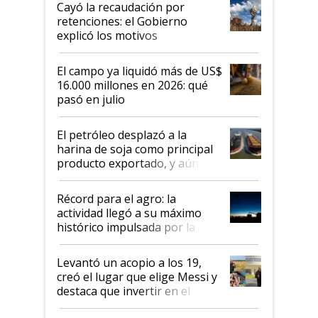
Cayó la recaudación por
retenciones: el Gobierno
explicó los motivos
El campo ya liquidó más de US$
16.000 millones en 2026: qué
pasó en julio
El petróleo desplazó a la
harina de soja como principal
producto exportado, y aún así
el agro aportó casi seis de cada
diez dólares y sostuvo el
Récord para el agro: la
liderazgo en un semestre
actividad llegó a su máximo
récord
histórico impulsada por la
cosecha y las exportaciones
Levantó un acopio a los 19,
creó el lugar que elige Messi y
destaca que invertir en el
kirchnerismo era como "darle