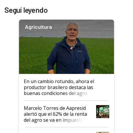
Seguí leyendo
Agricultura
En un cambio rotundo, ahora el
productor brasilero destaca las
buenas condiciones del agro
argentino para invertir: "Los veo
más motivados"
Marcelo Torres de Aapresid
alertó que el 62% de la renta
del agro se va en impuestos:
"No es bueno que en
Argentina se sigan discutiendo