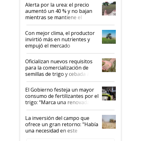
Alerta por la urea: el precio
aumentó un 40 % y no bajan
mientras se mantiene el
conflicto en Medio Oriente
Con mejor clima, el productor
invirtió más en nutrientes y
empujó el mercado
Oficializan nuevos requisitos
para la comercialización de
semillas de trigo y cebada a
granel
El Gobierno festeja un mayor
consumo de fertilizantes por el
trigo: “Marca una renovada
confianza de los productores”
La inversión del campo que
ofrece un gran retorno: "Había
una necesidad en este
segmento"