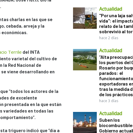
.
Actualidad
"Por una laja sa
ntas charlas en las que se
vida": el impac
o, cebada, arveja y la
relato de la ta
sobrevivió al to
s económicas.
hace 2 días
Actualidad
acio Terrile
del INTA
“Alta preocupac
nto varietal del cultivo de
los puertos del 
n la Red Nacional de
Rosario por bu
l se viene desarrollando en
parados: el
funcionamiento 
exportadoras e
tras la medida 
 que “todos los actores de la
de los práctico
ades de excelente
hace 3 días
ón presentada en la que están
s variedades en todas las
Actualidad
comportamiento”.
Suben los
biocombustibles
sta triguero indicó que “día a
Gobierno actual