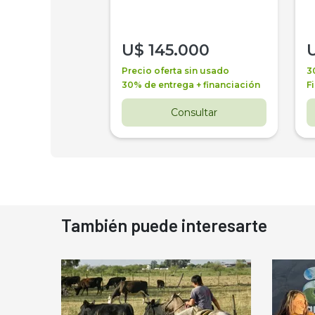
000
U$
145.000
a + financiación
Precio oferta sin usado
3
 4 años
30% de entrega + financiación
F
nsultar
Consultar
También puede interesarte