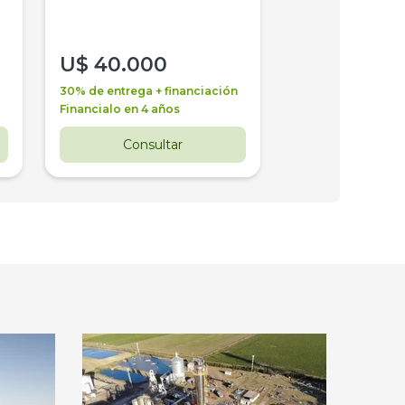
U$
40.000
U$
30.000
30% de entrega + financiación
30% de entrega + 
Financialo en 4 años
Financialo en 3 a
Consultar
Consul