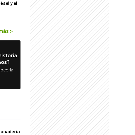
ésel y el
 más
>
istoria
nos?
ocerla
panadería