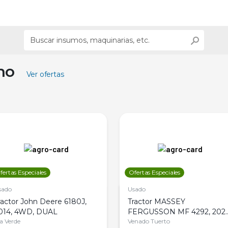
ino
Ver ofertas
fertas Especiales
Ofertas Especiales
sado
Usado
ractor John Deere 6180J,
Tractor MASSEY
014, 4WD, DUAL
FERGUSSON MF 4292, 2020
la Verde
4WD, PATON
Venado Tuerto