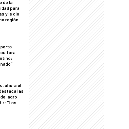
e de la
idad para
s y le dio
una región
xperto
icultura
ntino:
onado"
o, ahora el
 destaca las
del agro
tir: "Los
"