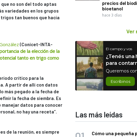
precios del biodi
 que no son del todo aptas
bioetanol
más variedades en los grupos
hace 3 días
 trigos tan buenos que hacía
Ver
González
(Conicet-INTA-
El campo y vos
portancia de la elección de la
¿Tenés una h
otencial tanto en trigo como
para contar
Queremos con
ríodo crítico para la
Escribinos
. A partir de allí con datos
 lo más pegado a la fecha de
efinir la fecha de siembra. Es
e manejar datos para conocer
rsonal, no hay una receta”.
Las más leídas
s de la reunión, es siempre
Cómo una pequeña 