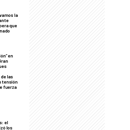
lvamos la
tante
mbera que
rnado
ión” en
Gran
ques
de las
n tensión
de fuerza
s
: el
izó los