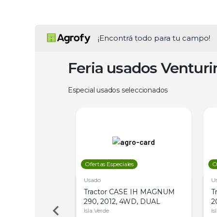
¡Encontrá todo para tu campo!
Feria usados Ventur
Especial usados seleccionados
les
Ofertas Especiales
O
Usado
U
a Metalfor 7040,
Tractor CASE IH MAGNUM
T
Bot 32 Mts
290, 2012, 4WD, DUAL
2
Isla Verde
Is