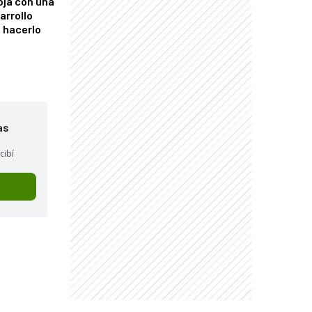
oja con una
arrollo
 hacerlo
as
cibí