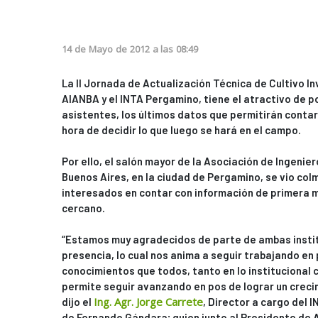
14
de
Mayo
de
2012
a las
08:49
La II Jornada de Actualización Técnica de Cultivo I
AIANBA y el INTA Pergamino, tiene el atractivo de p
asistentes, los últimos datos que permitirán contar
hora de decidir lo que luego se hará en el campo.
Por ello, el salón mayor de la Asociación de Ingeni
Buenos Aires, en la ciudad de Pergamino, se vio co
interesados en contar con información de primera m
cercano.
“Estamos muy agradecidos de parte de ambas instit
presencia, lo cual nos anima a seguir trabajando en 
conocimientos que todos, tanto en lo institucional 
permite seguir avanzando en pos de lograr un crecim
Ing. Agr. Jorge Carrete
dijo el
, Director a cargo del
de Fernando Gándara; quien junto al Presidente de A