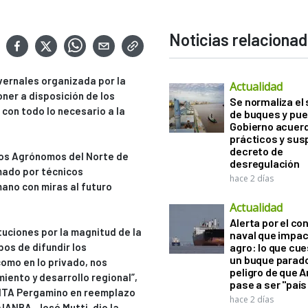
Noticias relaciona
nvernales organizada por la
Actualidad
oner a disposición de los
Se normaliza el 
 con todo lo necesario a la
de buques y pue
Gobierno acuerd
prácticos y sus
decreto de
eros Agrónomos del Norte de
desregulación
lmado por técnicos
hace 2 días
ano con miras al futuro
Actualidad
Alerta por el con
uciones por la magnitud de la
naval que impac
pos de difundir los
agro: lo que cu
un buque parado
como en lo privado, nos
peligro de que 
iento y desarrollo regional”,
pase a ser "país
 INTA Pergamino en reemplazo
hace 2 días
IANBA, José Mutti, dio la