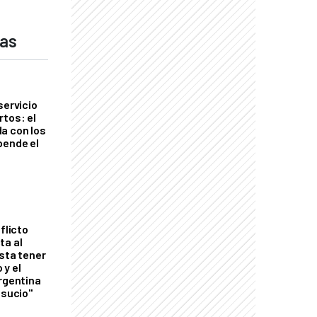
das
servicio
rtos: el
a con los
pende el
flicto
ta al
esta tener
 y el
Argentina
 sucio"