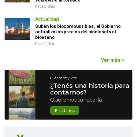
hace 3 días
Actualidad
Suben los biocombustibles: el Gobierno
actualizó los precios del biodiésel y el
bioetanol
hace 4 días
Ver más
>
El campo y vos
¿Tenés una historia para
contarnos?
Queremos conocerla
Escribinos