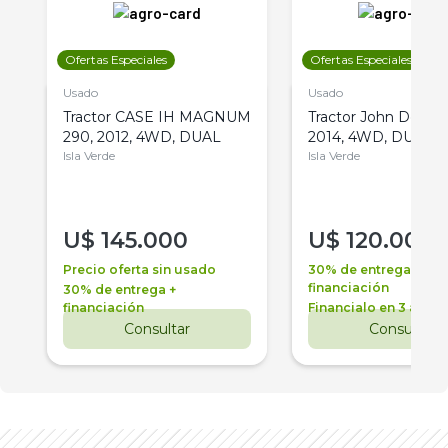
Ofertas Especiales
Ofertas Especiales
Usado
Usado
Tractor CASE IH MAGNUM
Tractor John Deere 
290, 2012, 4WD, DUAL
2014, 4WD, DUAL
Isla Verde
Isla Verde
U$
145.000
U$
120.000
Precio oferta sin usado
30% de entrega +
financiación
30% de entrega +
financiación
Financialo en 3 años
Consultar
Consultar