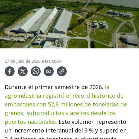
27
de
Julio
de
2026
a las
08:34
Durante el primer semestre de 2026,
la
agroindustria registró el récord histórico de
embarques con 52,8 millones de toneladas de
granos, subproductos y aceites desde los
puertos nacionales.
Este volumen representó
un incremento interanual del 9 % y superó en
2,4 millones de toneladas el récord previo