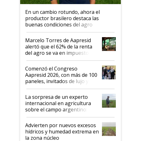
En un cambio rotundo, ahora el
productor brasilero destaca las
buenas condiciones del agro
argentino para invertir: "Los veo
más motivados"
Marcelo Torres de Aapresid
alertó que el 62% de la renta
del agro se va en impuestos:
"No es bueno que en
Argentina se sigan discutiendo
Comenzó el Congreso
las mismas cosas de hace 50
Aapresid 2026, con más de 100
años"
paneles, invitados de lujo y
todas las tendencias
La sorpresa de un experto
internacional en agricultura
sobre el campo argentino:
"Estoy muy impresionado"
Advierten por nuevos excesos
hídricos y humedad extrema en
la zona núcleo