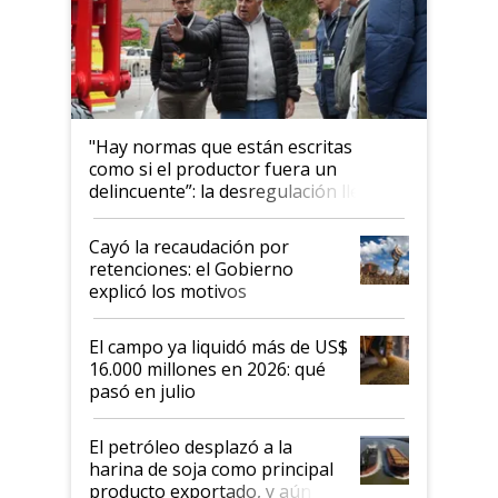
"Hay normas que están escritas
como si el productor fuera un
delincuente”: la desregulación llegó
al Congreso Aapresid y hasta se
habló del financiamiento al IPCVA
Cayó la recaudación por
retenciones: el Gobierno
explicó los motivos
El campo ya liquidó más de US$
16.000 millones en 2026: qué
pasó en julio
El petróleo desplazó a la
harina de soja como principal
producto exportado, y aún así