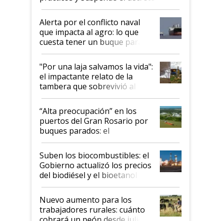
desregulación
Alerta por el conflicto naval
que impacta al agro: lo que
cuesta tener un buque parado
y el peligro de que Argentina
pase a ser "país sucio"
"Por una laja salvamos la vida":
el impactante relato de la
tambera que sobrevivió al
tornado
“Alta preocupación” en los
puertos del Gran Rosario por
buques parados: el
funcionamiento de las
exportadoras en tensión tras
Suben los biocombustibles: el
la medida de fuerza de los
Gobierno actualizó los precios
prácticos
del biodiésel y el bioetanol
Nuevo aumento para los
trabajadores rurales: cuánto
cobrará un peón desde julio