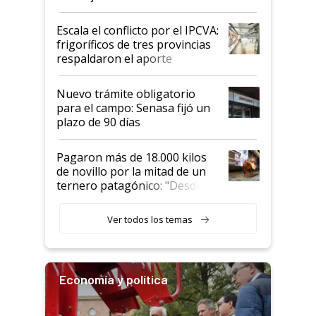
Argentina y los mitos que
todavía hacen sufrir a estos
Escala el conflicto por el IPCVA:
animales: "Mientras me
frigoríficos de tres provincias
descalificaban, yo seguí
respaldaron el aporte
haciendo currículum"
obligatorio
Nuevo trámite obligatorio
para el campo: Senasa fijó un
plazo de 90 días
Pagaron más de 18.000 kilos
de novillo por la mitad de un
ternero patagónico: "Desde
que bajó del camión empezó a
llamar la atención"
Ver todos los temas
Economía y política