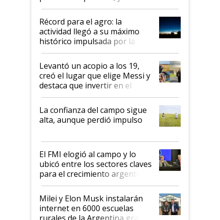
el agro aportó casi seis de cada
diez dólares y sostuvo el
Récord para el agro: la
liderazgo en un semestre
actividad llegó a su máximo
récord
histórico impulsada por la
cosecha y las exportaciones
Levantó un acopio a los 19,
creó el lugar que elige Messi y
destaca que invertir en el
kirchnerismo era como "darle
plata a un hijo para droga":
La confianza del campo sigue
Juan Félix Rossetti, el libertario
alta, aunque perdió impulso
que de una dura crisis salió
más fuerte y apuesta al cambio
de Milei
El FMI elogió al campo y lo
ubicó entre los sectores claves
para el crecimiento argentino
Milei y Elon Musk instalarán
internet en 6000 escuelas
rurales de la Argentina gracias