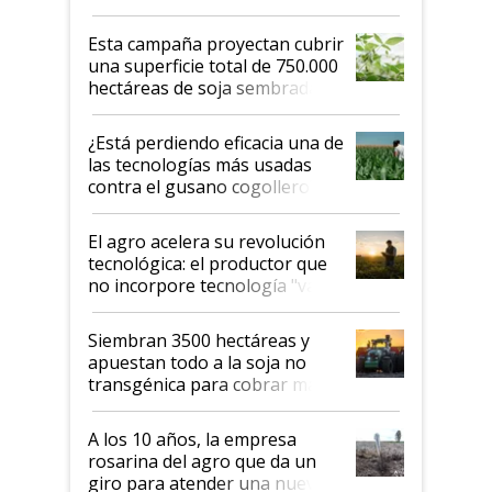
Esta campaña proyectan cubrir
una superficie total de 750.000
hectáreas de soja sembradas
con una nueva generación de
variedades que marcan un
¿Está perdiendo eficacia una de
salto tecnológico en genética y
las tecnologías más usadas
rendimiento
contra el gusano cogollero? El
desafío de una tecnología clave
El agro acelera su revolución
tecnológica: el productor que
no incorpore tecnología "va a
perder el tren"
Siembran 3500 hectáreas y
apuestan todo a la soja no
transgénica para cobrar más
por tonelada: compraron un
semillero
A los 10 años, la empresa
rosarina del agro que da un
giro para atender una nueva