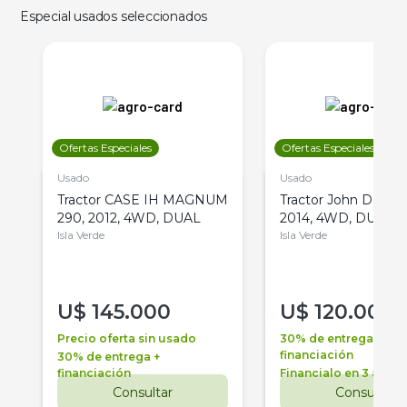
Especial usados seleccionados
Ofertas Especiales
Ofertas Especiales
Usado
Usado
Tractor CASE IH MAGNUM
Tractor John Deere 
290, 2012, 4WD, DUAL
2014, 4WD, DUAL
Isla Verde
Isla Verde
U$
145.000
U$
120.000
Precio oferta sin usado
30% de entrega +
financiación
30% de entrega +
financiación
Financialo en 3 años
Consultar
Consultar