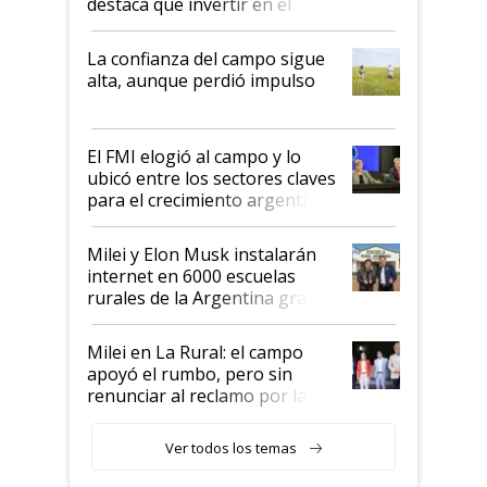
destaca que invertir en el
kirchnerismo era como "darle
plata a un hijo para droga":
La confianza del campo sigue
Juan Félix Rossetti, el libertario
alta, aunque perdió impulso
que de una dura crisis salió
más fuerte y apuesta al cambio
de Milei
El FMI elogió al campo y lo
ubicó entre los sectores claves
para el crecimiento argentino
Milei y Elon Musk instalarán
internet en 6000 escuelas
rurales de la Argentina gracias
a un acuerdo con Starlink
Milei en La Rural: el campo
apoyó el rumbo, pero sin
renunciar al reclamo por las
retenciones
Ver todos los temas