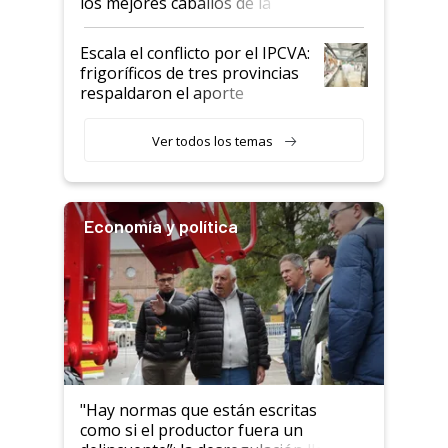
los mejores caballos de la
Argentina y los mitos que
todavía hacen sufrir a estos
Escala el conflicto por el IPCVA:
animales: "Mientras me
frigoríficos de tres provincias
descalificaban, yo seguí
respaldaron el aporte
haciendo currículum"
obligatorio
Ver todos los temas
Economía y política
"Hay normas que están escritas
como si el productor fuera un