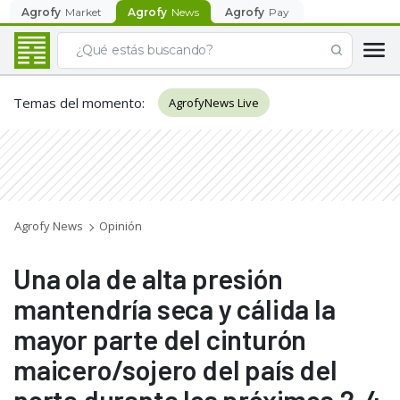
Agrofy
Market
Agrofy
News
Agrofy
Pay
Temas del momento
:
AgrofyNews Live
Agrofy News
Opinión
Una ola de alta presión
mantendría seca y cálida la
mayor parte del cinturón
maicero/sojero del país del
norte durante los próximos 2-4