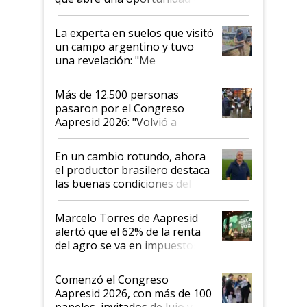
el lote
La experta en suelos que visitó
un campo argentino y tuvo
una revelación: "Me
impresionó mucho"
Más de 12.500 personas
pasaron por el Congreso
Aapresid 2026: "Volvió a
demostrar que hablar del
suelo es hablar de todo el
En un cambio rotundo, ahora
sistema productivo"
el productor brasilero destaca
las buenas condiciones del
agro argentino para invertir:
"Los veo más motivados"
Marcelo Torres de Aapresid
alertó que el 62% de la renta
del agro se va en impuestos:
"No es bueno que en
Argentina se sigan discutiendo
Comenzó el Congreso
las mismas cosas de hace 50
Aapresid 2026, con más de 100
años"
paneles, invitados de lujo y