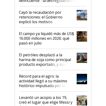
delincuente”: la desregulación llegó
al Congreso Aapresid y hasta se
habló del financiamiento al IPCVA
Cayó la recaudación por
retenciones: el Gobierno
explicó los motivos
El campo ya liquidó más de US$
16.000 millones en 2026: qué
pasó en julio
El petróleo desplazó a la
harina de soja como principal
producto exportado, y aún así
el agro aportó casi seis de cada
diez dólares y sostuvo el
Récord para el agro: la
liderazgo en un semestre
actividad llegó a su máximo
récord
histórico impulsada por la
cosecha y las exportaciones
Levantó un acopio a los 19,
creó el lugar que elige Messi y