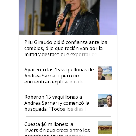
Pilu Giraudo pidió confianza ante los
cambios, dijo que recién van por la
mitad y destacó que exportar dejó de
ser "para unos pocos": "Tenemos un
mandato muy claro del gobierno
Aparecen las 15 vaquillonas de
nacional"
Andrea Sarnari, pero no
encuentran explicación de
cómo llegaron allí
Robaron 15 vaquillonas a
Andrea Sarnari y comenzó la
búsqueda: “Todos los días le
toca a algún productor”
Cuesta $6 millones: la
inversión que crece entre los