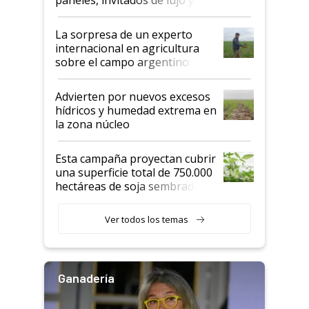
todas las tendencias
La sorpresa de un experto
internacional en agricultura
sobre el campo argentino:
"Estoy muy impresionado"
Advierten por nuevos excesos
hídricos y humedad extrema en
la zona núcleo
Esta campaña proyectan cubrir
una superficie total de 750.000
hectáreas de soja sembradas
con una nueva generación de
variedades que marcan un
Ver todos los temas
salto tecnológico en genética y
rendimiento
Ganadería