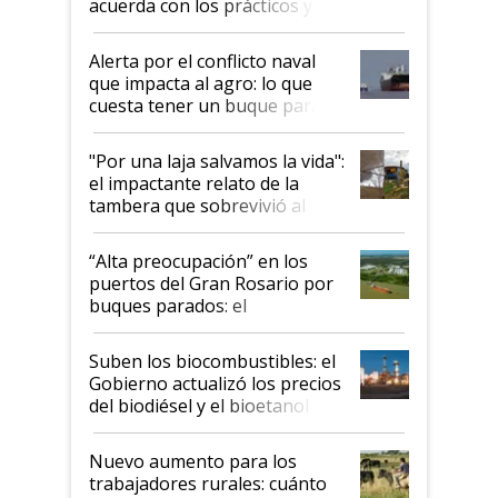
acuerda con los prácticos y
suspende el decreto de
desregulación
Alerta por el conflicto naval
que impacta al agro: lo que
cuesta tener un buque parado
y el peligro de que Argentina
pase a ser "país sucio"
"Por una laja salvamos la vida":
el impactante relato de la
tambera que sobrevivió al
tornado
“Alta preocupación” en los
puertos del Gran Rosario por
buques parados: el
funcionamiento de las
exportadoras en tensión tras
Suben los biocombustibles: el
la medida de fuerza de los
Gobierno actualizó los precios
prácticos
del biodiésel y el bioetanol
Nuevo aumento para los
trabajadores rurales: cuánto