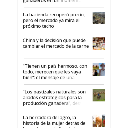
ganaderos en un momento
histórico para la actividad
La hacienda recuperó precio,
pero el mercado ya mira el
próximo techo
China y la decisión que puede
cambiar el mercado de la carne
"Tienen un país hermoso, con
todo, merecen que les vaya
bien": el mensaje de una
ganadera uruguaya sobre las
oportunidades que se abren
"Los pastizales naturales son
para el agro en Argentina, con
aliados estratégicos para la
foco en la carne
producción ganadera", destaca
la iniciativa que ya reúne a 46
establecimientos en Argentina
La herradora del agro, la
historia de la mujer detrás de