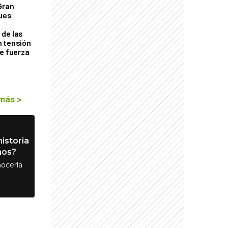
Gran
ques
de las
n tensión
de fuerza
s
 más
>
istoria
nos?
ocerla