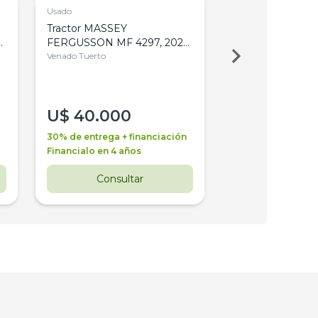
Usado
Usado
Tractor MASSEY
Tractor AGCO ALL
,
FERGUSSON MF 4297, 2020,
2003, 4WD, PA
4WD, PATON
Venado Tuerto
Venado Tuerto
U$
40.000
U$
30.000
30% de entrega + financiación
30% de entrega + 
Financialo en 4 años
Financialo en 3 a
Consultar
Consul