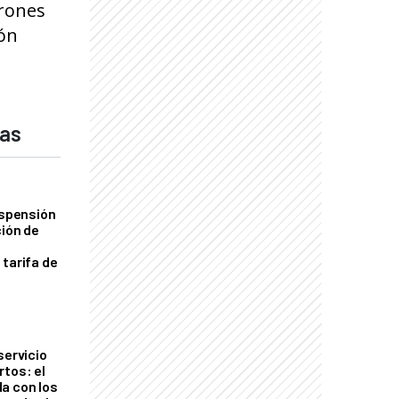
trones
ión
das
uspensión
ción de
 tarifa de
servicio
rtos: el
a con los