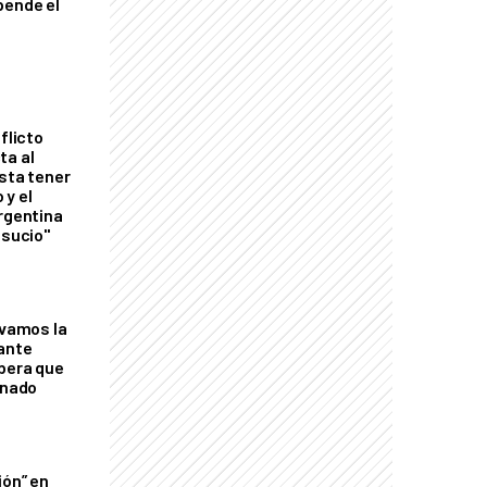
pende el
flicto
ta al
esta tener
 y el
Argentina
 sucio"
lvamos la
tante
mbera que
rnado
ión” en