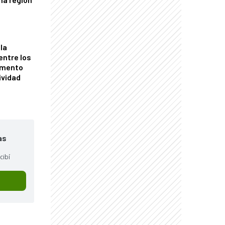
la
entre los
omento
ividad
as
cibí