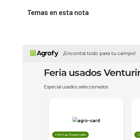
Temas en esta nota
¡Encontrá todo para tu campo!
Feria usados Ventur
Especial usados seleccionados
les
Ofertas Especiales
O