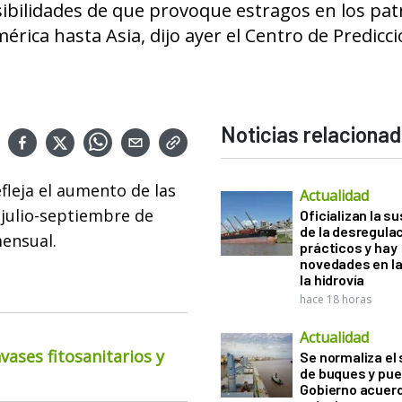
sibilidades de que provoque estragos en los pa
mérica hasta Asia, dijo ayer el Centro de Predicc
Noticias relaciona
fleja el aumento de las
Actualidad
 julio-septiembre de
Oficializan la s
de la desregula
mensual.
prácticos y hay
novedades en la
la hidrovía
hace 18 horas
Actualidad
ases fitosanitarios y
Se normaliza el 
de buques y pue
Gobierno acuerd