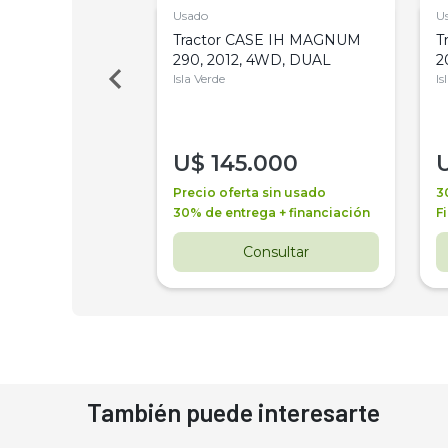
Usado
U
a Metalfor 7040,
Tractor CASE IH MAGNUM
T
Bot 32 Mts
290, 2012, 4WD, DUAL
2
Isla Verde
Is
000
U$
145.000
a + financiación
Precio oferta sin usado
3
 4 años
30% de entrega + financiación
F
nsultar
Consultar
También puede interesarte