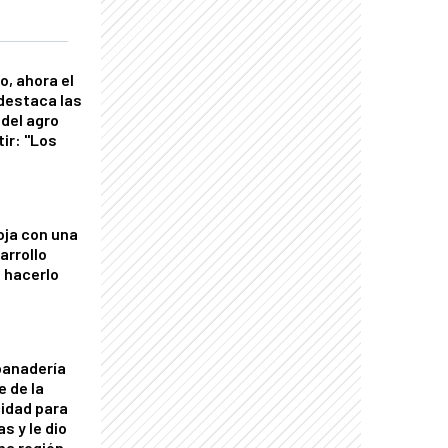
o, ahora el
 destaca las
del agro
tir: "Los
"
oja con una
arrollo
 hacerlo
panadería
e de la
idad para
s y le dio
una región