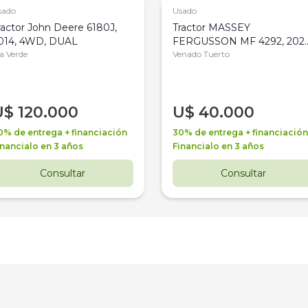
sado
Usado
ractor John Deere 6180J,
Tractor MASSEY
014, 4WD, DUAL
FERGUSSON MF 4292, 2020
la Verde
4WD, PATON
Venado Tuerto
U$
120.000
U$
40.000
0% de entrega + financiación
30% de entrega + financiación
inancialo en 3 años
Financialo en 3 años
Consultar
Consultar