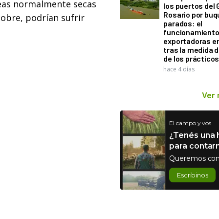
reas normalmente secas
los puertos del 
Rosario por bu
obre, podrían sufrir
parados: el
funcionamiento 
exportadoras e
tras la medida 
de los práctico
hace 4 días
Ver
El campo y vos
¿Tenés una h
para contar
Queremos con
Escribinos