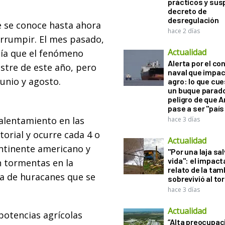
prácticos y sus
decreto de
desregulación
e se conoce hasta ahora
hace 2 días
rrumpir. El mes pasado,
Actualidad
cía que el fenómeno
Alerta por el con
stre de este año, pero
naval que impac
junio y agosto.
agro: lo que cu
un buque parado
peligro de que 
pase a ser "país
alentamiento en las
hace 3 días
torial y ocurre cada 4 o
Actualidad
continente americano y
"Por una laja sa
vida": el impac
n tormentas en la
relato de la ta
da de huracanes que se
sobrevivió al to
hace 3 días
Actualidad
 potencias agrícolas
“Alta preocupac