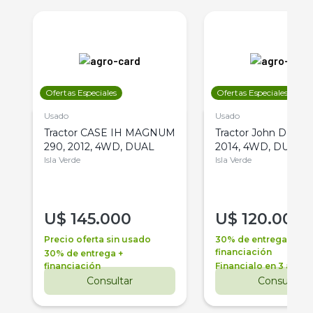
Ofertas Especiales
Ofertas Especiales
Usado
Usado
Tractor CASE IH MAGNUM
Tractor John Deere 
290, 2012, 4WD, DUAL
2014, 4WD, DUAL
Isla Verde
Isla Verde
U$
145.000
U$
120.000
Precio oferta sin usado
30% de entrega +
financiación
30% de entrega +
financiación
Financialo en 3 años
Consultar
Consultar