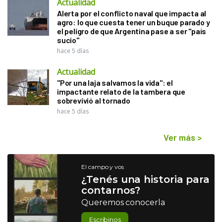
Actualidad
Alerta por el conflicto naval que impacta al
agro: lo que cuesta tener un buque parado y
el peligro de que Argentina pase a ser "país
sucio"
hace 5 días
Actualidad
"Por una laja salvamos la vida": el
impactante relato de la tambera que
sobrevivió al tornado
hace 5 días
Ver más
>
El campo y vos
¿Tenés una historia para
contarnos?
Queremos conocerla
Escribinos