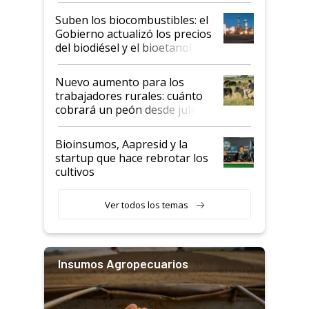
exportadoras en tensión tras
Suben los biocombustibles: el
la medida de fuerza de los
Gobierno actualizó los precios
prácticos
del biodiésel y el bioetanol
Nuevo aumento para los
trabajadores rurales: cuánto
cobrará un peón desde julio
Bioinsumos, Aapresid y la
startup que hace rebrotar los
cultivos
Ver todos los temas
Insumos Agropecuarios