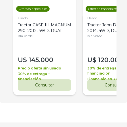
Ofertas Especiales
Ofertas Especiales
Usado
Usado
Tractor CASE IH MAGNUM
Tractor John Deere 
290, 2012, 4WD, DUAL
2014, 4WD, DUAL
Isla Verde
Isla Verde
U$
145.000
U$
120.000
Precio oferta sin usado
30% de entrega +
financiación
30% de entrega +
financiación
Financialo en 3 años
Consultar
Consultar