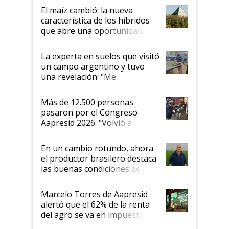
infinitas"
El maíz cambió: la nueva
característica de los híbridos
que abre una oportunidad en
el lote
La experta en suelos que visitó
un campo argentino y tuvo
una revelación: "Me
impresionó mucho"
Más de 12.500 personas
pasaron por el Congreso
Aapresid 2026: "Volvió a
demostrar que hablar del
suelo es hablar de todo el
En un cambio rotundo, ahora
sistema productivo"
el productor brasilero destaca
las buenas condiciones del
agro argentino para invertir:
"Los veo más motivados"
Marcelo Torres de Aapresid
alertó que el 62% de la renta
del agro se va en impuestos:
"No es bueno que en