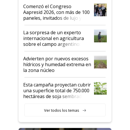
Argentina se sigan discutiendo
Comenzó el Congreso
las mismas cosas de hace 50
Aapresid 2026, con más de 100
años"
paneles, invitados de lujo y
todas las tendencias
La sorpresa de un experto
internacional en agricultura
sobre el campo argentino:
"Estoy muy impresionado"
Advierten por nuevos excesos
hídricos y humedad extrema en
la zona núcleo
Esta campaña proyectan cubrir
una superficie total de 750.000
hectáreas de soja sembradas
con una nueva generación de
variedades que marcan un
Ver todos los temas
salto tecnológico en genética y
rendimiento