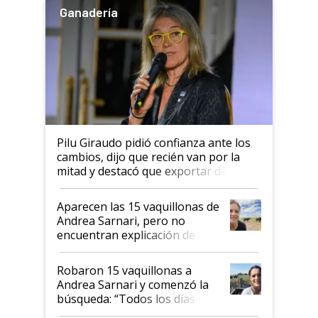
Ganadería
Pilu Giraudo pidió confianza ante los
cambios, dijo que recién van por la
mitad y destacó que exportar dejó de
ser "para unos pocos": "Tenemos un
mandato muy claro del gobierno
Aparecen las 15 vaquillonas de
nacional"
Andrea Sarnari, pero no
encuentran explicación de
cómo llegaron allí
Robaron 15 vaquillonas a
Andrea Sarnari y comenzó la
búsqueda: “Todos los días le
toca a algún productor”