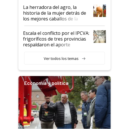
establecimientos en Argentina
La herradora del agro, la
historia de la mujer detrás de
los mejores caballos de la
Argentina y los mitos que
todavía hacen sufrir a estos
Escala el conflicto por el IPCVA:
animales: "Mientras me
frigoríficos de tres provincias
descalificaban, yo seguí
respaldaron el aporte
haciendo currículum"
obligatorio
Ver todos los temas
Economía y política