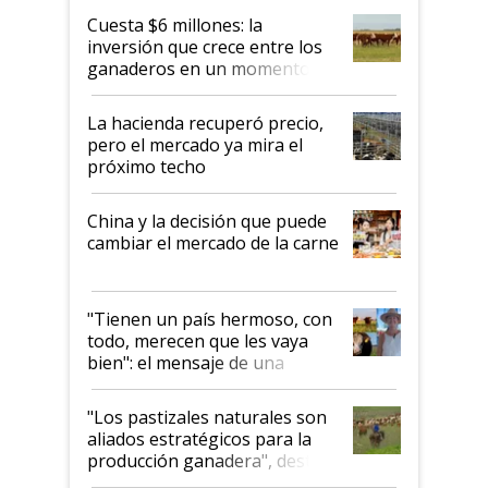
Cuesta $6 millones: la
inversión que crece entre los
ganaderos en un momento
histórico para la actividad
La hacienda recuperó precio,
pero el mercado ya mira el
próximo techo
China y la decisión que puede
cambiar el mercado de la carne
"Tienen un país hermoso, con
todo, merecen que les vaya
bien": el mensaje de una
ganadera uruguaya sobre las
oportunidades que se abren
"Los pastizales naturales son
para el agro en Argentina, con
aliados estratégicos para la
foco en la carne
producción ganadera", destaca
la iniciativa que ya reúne a 46