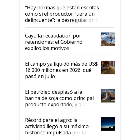
"Hay normas que están escritas
como si el productor fuera un
delincuente”: la desregulación llegó
al Congreso Aapresid y hasta se
habló del financiamiento al IPCVA
Cayó la recaudación por
retenciones: el Gobierno
explicó los motivos
El campo ya liquidó más de US$
16.000 millones en 2026: qué
pasó en julio
El petróleo desplazó a la
harina de soja como principal
producto exportado, y aún así
el agro aportó casi seis de cada
diez dólares y sostuvo el
Récord para el agro: la
liderazgo en un semestre
actividad llegó a su máximo
récord
histórico impulsada por la
cosecha y las exportaciones