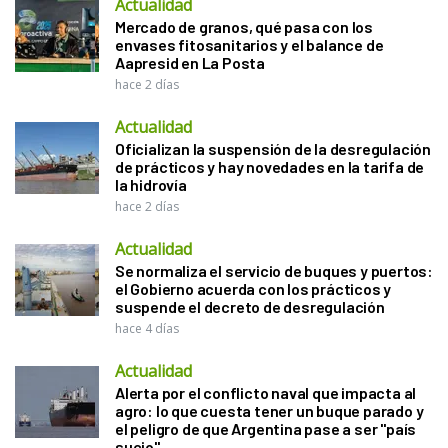
Actualidad
Mercado de granos, qué pasa con los
envases fitosanitarios y el balance de
Aapresid en La Posta
hace 2 días
Actualidad
Oficializan la suspensión de la desregulación
de prácticos y hay novedades en la tarifa de
la hidrovía
hace 2 días
Actualidad
Se normaliza el servicio de buques y puertos:
el Gobierno acuerda con los prácticos y
suspende el decreto de desregulación
hace 4 días
Actualidad
Alerta por el conflicto naval que impacta al
agro: lo que cuesta tener un buque parado y
el peligro de que Argentina pase a ser "país
sucio"