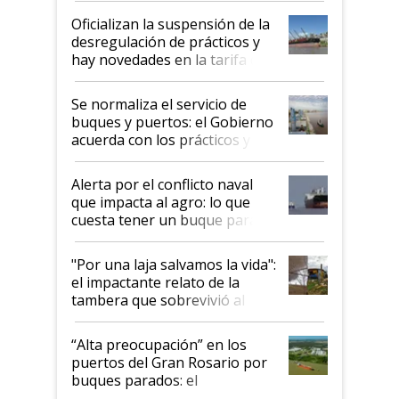
Oficializan la suspensión de la
desregulación de prácticos y
hay novedades en la tarifa de
la hidrovía
Se normaliza el servicio de
buques y puertos: el Gobierno
acuerda con los prácticos y
suspende el decreto de
desregulación
Alerta por el conflicto naval
que impacta al agro: lo que
cuesta tener un buque parado
y el peligro de que Argentina
pase a ser "país sucio"
"Por una laja salvamos la vida":
el impactante relato de la
tambera que sobrevivió al
tornado
“Alta preocupación” en los
puertos del Gran Rosario por
buques parados: el
funcionamiento de las