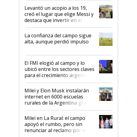
Levantó un acopio a los 19,
creó el lugar que elige Messi y
destaca que invertir en el
kirchnerismo era como "darle
plata a un hijo para droga":
La confianza del campo sigue
Juan Félix Rossetti, el libertario
alta, aunque perdió impulso
que de una dura crisis salió
más fuerte y apuesta al cambio
de Milei
El FMI elogió al campo y lo
ubicó entre los sectores claves
para el crecimiento argentino
Milei y Elon Musk instalarán
internet en 6000 escuelas
rurales de la Argentina gracias
a un acuerdo con Starlink
Milei en La Rural: el campo
apoyó el rumbo, pero sin
renunciar al reclamo por las
retenciones