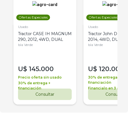
Ofertas Especiales
Ofertas Especiales
Usado
Usado
Tractor CASE IH MAGNUM
Tractor John Deere 
290, 2012, 4WD, DUAL
2014, 4WD, DUAL
Isla Verde
Isla Verde
U$
145.000
U$
120.000
Precio oferta sin usado
30% de entrega +
financiación
30% de entrega +
financiación
Financialo en 3 años
Consultar
Consultar