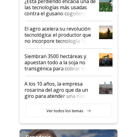
¿Está perdiendo eficacia una de
salto tecnológico en genética y
las tecnologías más usadas
rendimiento
contra el gusano cogollero? El
desafío de una tecnología clave
El agro acelera su revolución
tecnológica: el productor que
no incorpore tecnología "va a
perder el tren"
Siembran 3500 hectáreas y
apuestan todo a la soja no
transgénica para cobrar más
por tonelada: compraron un
semillero
A los 10 años, la empresa
rosarina del agro que da un
giro para atender una nueva
etapa en el agro
Ver todos los temas
Ganadería