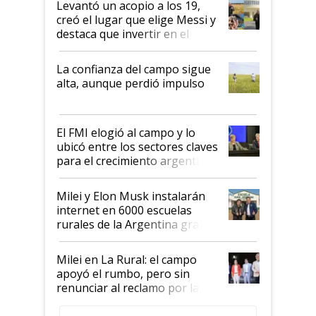
Levantó un acopio a los 19,
creó el lugar que elige Messi y
destaca que invertir en el
kirchnerismo era como "darle
plata a un hijo para droga":
La confianza del campo sigue
Juan Félix Rossetti, el libertario
alta, aunque perdió impulso
que de una dura crisis salió
más fuerte y apuesta al cambio
de Milei
El FMI elogió al campo y lo
ubicó entre los sectores claves
para el crecimiento argentino
Milei y Elon Musk instalarán
internet en 6000 escuelas
rurales de la Argentina gracias
a un acuerdo con Starlink
Milei en La Rural: el campo
apoyó el rumbo, pero sin
renunciar al reclamo por las
retenciones