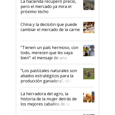
La hacienda recuperó precio,
pero el mercado ya mira el
próximo techo
China y la decisión que puede
cambiar el mercado de la carne
"Tienen un país hermoso, con
todo, merecen que les vaya
bien": el mensaje de una
ganadera uruguaya sobre las
oportunidades que se abren
"Los pastizales naturales son
para el agro en Argentina, con
aliados estratégicos para la
foco en la carne
producción ganadera", destaca
la iniciativa que ya reúne a 46
establecimientos en Argentina
La herradora del agro, la
historia de la mujer detrás de
los mejores caballos de la
Argentina y los mitos que
todavía hacen sufrir a estos