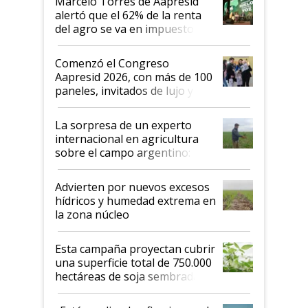
Marcelo Torres de Aapresid
alertó que el 62% de la renta
del agro se va en impuestos:
"No es bueno que en
Argentina se sigan discutiendo
Comenzó el Congreso
las mismas cosas de hace 50
Aapresid 2026, con más de 100
años"
paneles, invitados de lujo y
todas las tendencias
La sorpresa de un experto
internacional en agricultura
sobre el campo argentino:
"Estoy muy impresionado"
Advierten por nuevos excesos
hídricos y humedad extrema en
la zona núcleo
Esta campaña proyectan cubrir
una superficie total de 750.000
hectáreas de soja sembradas
con una nueva generación de
variedades que marcan un