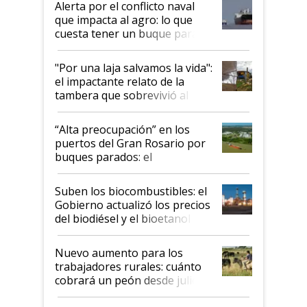
Alerta por el conflicto naval
que impacta al agro: lo que
cuesta tener un buque parado
y el peligro de que Argentina
pase a ser "país sucio"
"Por una laja salvamos la vida":
el impactante relato de la
tambera que sobrevivió al
tornado
“Alta preocupación” en los
puertos del Gran Rosario por
buques parados: el
funcionamiento de las
exportadoras en tensión tras
Suben los biocombustibles: el
la medida de fuerza de los
Gobierno actualizó los precios
prácticos
del biodiésel y el bioetanol
Nuevo aumento para los
trabajadores rurales: cuánto
cobrará un peón desde julio