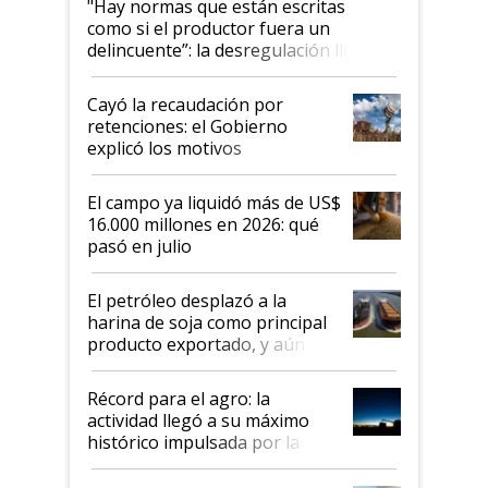
"Hay normas que están escritas
como si el productor fuera un
delincuente”: la desregulación llegó
al Congreso Aapresid y hasta se
habló del financiamiento al IPCVA
Cayó la recaudación por
retenciones: el Gobierno
explicó los motivos
El campo ya liquidó más de US$
16.000 millones en 2026: qué
pasó en julio
El petróleo desplazó a la
harina de soja como principal
producto exportado, y aún así
el agro aportó casi seis de cada
diez dólares y sostuvo el
Récord para el agro: la
liderazgo en un semestre
actividad llegó a su máximo
récord
histórico impulsada por la
cosecha y las exportaciones