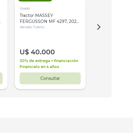
Usado
Usado
Tractor MASSEY
Tractor AGCO ALL
,
FERGUSSON MF 4297, 2020,
2003, 4WD, PA
4WD, PATON
Venado Tuerto
Venado Tuerto
U$
40.000
U$
30.000
30% de entrega + financiación
30% de entrega + 
Financialo en 4 años
Financialo en 3 a
Consultar
Consul