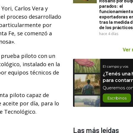
Rosario por bu
parados: el
Yori, Carlos Vera y
funcionamiento 
«el proceso desarrollado
exportadoras e
tras la medida 
o particularmente por
de los práctico
nta Fe, se comenzó a
hace 4 días
inosa».
Ver
a prueba piloto con un
lógico, instalado en la
El campo y vos
por equipos técnicos de
¿Tenés una h
para contar
Queremos con
nta piloto capaz de
Escribinos
aceite por día, para lo
ue Tecnológico.
Las más leídas