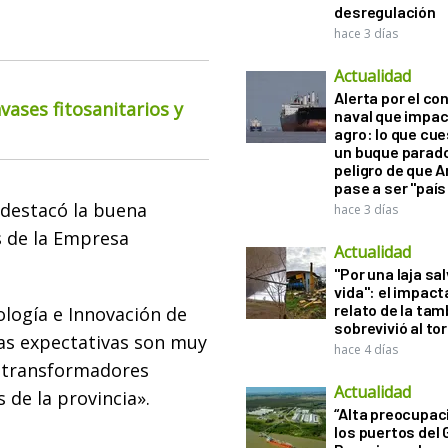
desregulación
hace 3 días
Actualidad
Alerta por el con
ases fitosanitarios y
naval que impac
agro: lo que cu
un buque parado
peligro de que 
pase a ser "país
 destacó la buena
hace 3 días
s de la Empresa
Actualidad
"Por una laja sa
vida": el impac
relato de la ta
ología e Innovación de
sobrevivió al to
las expectativas son muy
hace 4 días
s transformadores
Actualidad
 de la provincia».
“Alta preocupac
los puertos del 