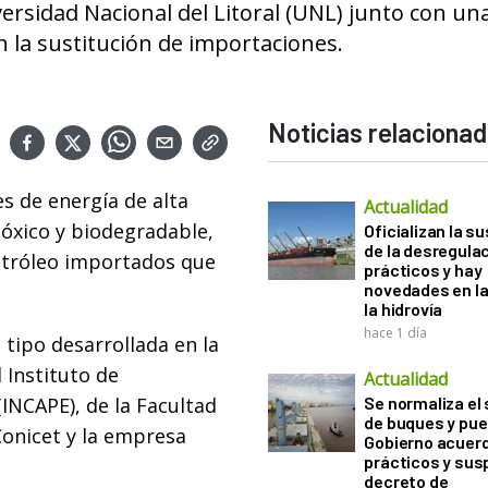
versidad Nacional del Litoral (UNL) junto con un
 la sustitución de importaciones.
Noticias relaciona
es de energía de alta
Actualidad
tóxico y biodegradable,
Oficializan la s
de la desregula
etróleo importados que
prácticos y hay
novedades en la
la hidrovía
hace 1 día
 tipo desarrollada en la
 Instituto de
Actualidad
(INCAPE), de la Facultad
Se normaliza el 
de buques y pue
Conicet y la empresa
Gobierno acuerd
prácticos y sus
decreto de