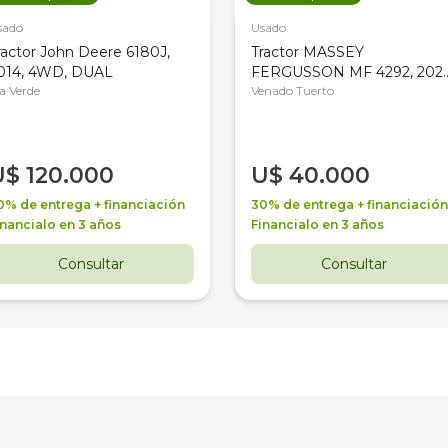
sado
Usado
ractor John Deere 6180J,
Tractor MASSEY
014, 4WD, DUAL
FERGUSSON MF 4292, 2020
la Verde
4WD, PATON
Venado Tuerto
U$
120.000
U$
40.000
0% de entrega + financiación
30% de entrega + financiación
inancialo en 3 años
Financialo en 3 años
Consultar
Consultar