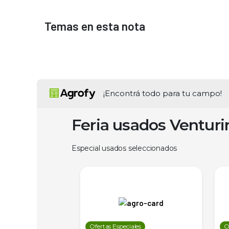
Temas en esta nota
¡Encontrá todo para tu campo!
Feria usados Ventur
Especial usados seleccionados
les
Ofertas Especiales
O