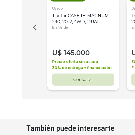
Usado
U
a Metalfor 7040,
Tractor CASE IH MAGNUM
T
Bot 32 Mts
290, 2012, 4WD, DUAL
2
Isla Verde
Is
000
U$
145.000
a + financiación
Precio oferta sin usado
3
 4 años
30% de entrega + financiación
F
nsultar
Consultar
También puede interesarte