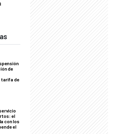
a
das
uspensión
ción de
 tarifa de
servicio
rtos: el
a con los
pende el