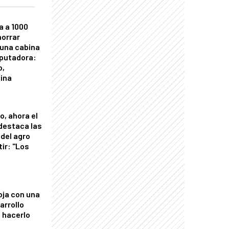
a a 1000
horrar
 una cabina
putadora:
o,
tina
o, ahora el
 destaca las
del agro
tir: "Los
"
oja con una
arrollo
 hacerlo