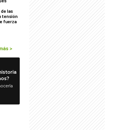
ques
de las
n tensión
de fuerza
s
 más
>
istoria
nos?
ocerla