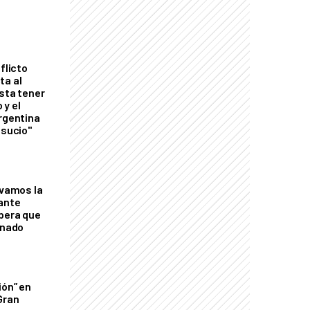
flicto
ta al
esta tener
 y el
Argentina
 sucio"
lvamos la
tante
mbera que
rnado
ión” en
Gran