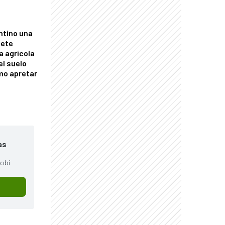
ntino una
mete
a agrícola
el suelo
mo apretar
as
cibí