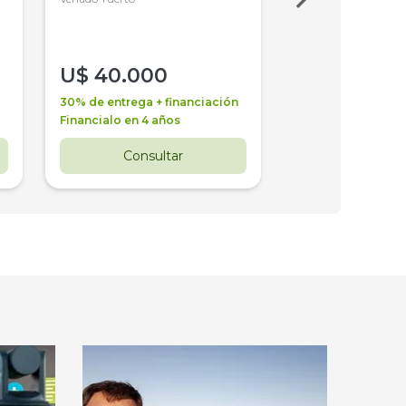
U$
40.000
U$
30.000
30% de entrega + financiación
30% de entrega + 
Financialo en 4 años
Financialo en 3 a
Consultar
Consul