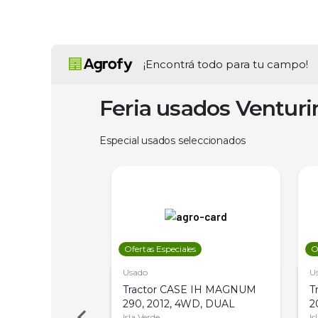
¡Encontrá todo para tu campo!
Feria usados Ventur
Especial usados seleccionados
les
Ofertas Especiales
O
Usado
U
a Metalfor 7040,
Tractor CASE IH MAGNUM
T
Bot 32 Mts
290, 2012, 4WD, DUAL
2
Isla Verde
Is