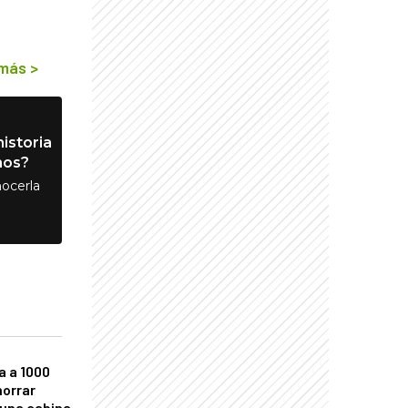
 más
>
istoria
nos?
ocerla
a a 1000
horrar
 una cabina