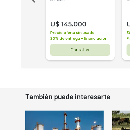
000
U$
145.000
a + financiación
Precio oferta sin usado
3
 4 años
30% de entrega + financiación
F
nsultar
Consultar
También puede interesarte