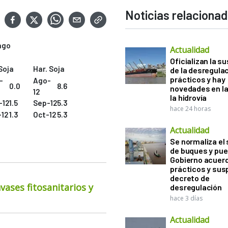
Noticias relaciona
cago
Actualidad
Oficializan la s
Soja
Har. Soja
de la desregula
prácticos y hay
-
Ago-
0.0
8.6
novedades en la
12
la hidrovía
-12
1.5
Sep-12
5.3
hace 24 horas
-12
1.3
Oct-12
5.3
Actualidad
Se normaliza el 
de buques y pue
Gobierno acuerd
prácticos y sus
decreto de
ases fitosanitarios y
desregulación
hace 3 días
Actualidad