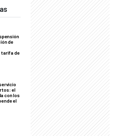
das
uspensión
ción de
 tarifa de
servicio
rtos: el
a con los
pende el