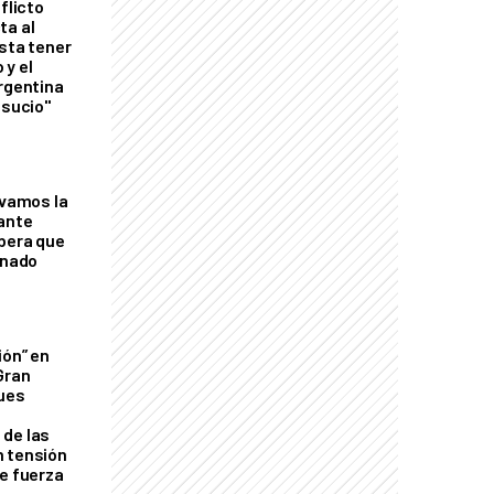
flicto
ta al
esta tener
 y el
Argentina
 sucio"
lvamos la
tante
mbera que
rnado
ión” en
Gran
ques
de las
n tensión
de fuerza
s