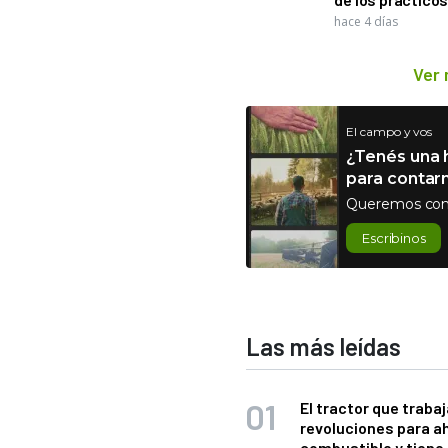
hace 4 días
Ver
El campo y vos
¿Tenés una h
para contar
Queremos con
Escribinos
Las más leídas
El tractor que trabaj
revoluciones para a
combustible y tiene