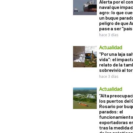
Alerta por el con
naval que impac
agro: lo que cu
un buque parado
peligro de que 
pase a ser "país
hace 3 días
Actualidad
"Por una laja sa
vida": el impac
relato de la ta
sobrevivió al to
hace 3 días
Actualidad
“Alta preocupac
los puertos del 
Rosario por bu
parados: el
funcionamiento 
exportadoras e
tras la medida 
de los práctico