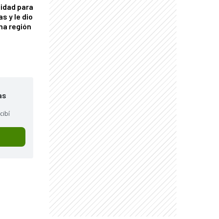
idad para
s y le dio
una región
as
cibí