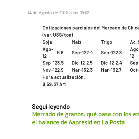
14
de
Agosto
de
2012
a las
09:02
Cotizaciones parciales del Mercado de Chi
(var. U$S/ton)
Soja
Maíz
Trigo
Ac. 
Ago-
Ago
5.8
Sep-12
2.4
Sep-12
2.8
12
12
Sep-12
3.5
Dic-12
2.5
Dic-12
2.4
Sep
Nov-12
2.9
Mar-13
2.3
Mar-13
2.7
Oct
Hora actualización:
8:59:37 AM
Seguí leyendo
Mercado de granos, qué pasa con los env
el balance de Aapresid en La Posta