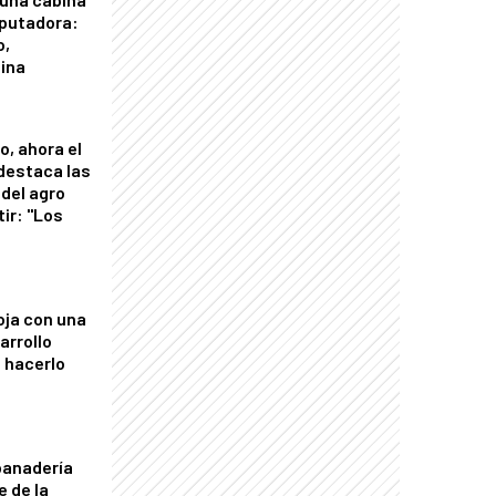
putadora:
o,
tina
o, ahora el
 destaca las
del agro
tir: "Los
"
oja con una
arrollo
 hacerlo
panadería
e de la