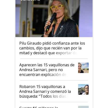
Pilu Giraudo pidió confianza ante los
cambios, dijo que recién van por la
mitad y destacó que exportar dejó de
ser "para unos pocos": "Tenemos un
mandato muy claro del gobierno
Aparecen las 15 vaquillonas de
nacional"
Andrea Sarnari, pero no
encuentran explicación de
cómo llegaron allí
Robaron 15 vaquillonas a
Andrea Sarnari y comenzó la
búsqueda: “Todos los días le
toca a algún productor”