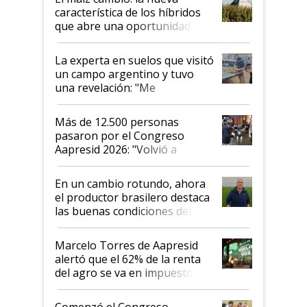
característica de los híbridos
que abre una oportunidad en
el lote
La experta en suelos que visitó
un campo argentino y tuvo
una revelación: "Me
impresionó mucho"
Más de 12.500 personas
pasaron por el Congreso
Aapresid 2026: "Volvió a
demostrar que hablar del
suelo es hablar de todo el
En un cambio rotundo, ahora
sistema productivo"
el productor brasilero destaca
las buenas condiciones del
agro argentino para invertir:
"Los veo más motivados"
Marcelo Torres de Aapresid
alertó que el 62% de la renta
del agro se va en impuestos:
"No es bueno que en
Argentina se sigan discutiendo
Comenzó el Congreso