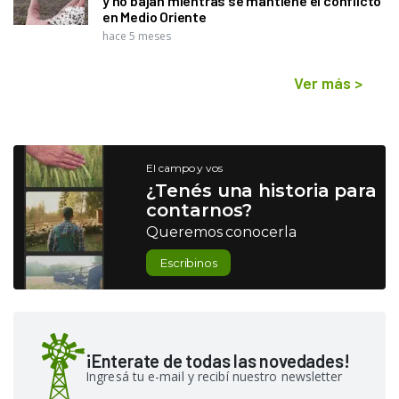
y no bajan mientras se mantiene el conflicto
en Medio Oriente
hace 5 meses
Ver más
>
El campo y vos
¿Tenés una historia para
contarnos?
Queremos conocerla
Escribinos
¡Enterate de todas las novedades!
Ingresá tu e-mail y recibí nuestro newsletter