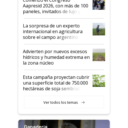
las mismas cosas de hace 50
Aapresid 2026, con más de 100
años"
paneles, invitados de lujo y
todas las tendencias
La sorpresa de un experto
internacional en agricultura
sobre el campo argentino:
"Estoy muy impresionado"
Advierten por nuevos excesos
hídricos y humedad extrema en
la zona núcleo
Esta campaña proyectan cubrir
una superficie total de 750.000
hectáreas de soja sembradas
con una nueva generación de
variedades que marcan un
Ver todos los temas
salto tecnológico en genética y
rendimiento
Ganadería