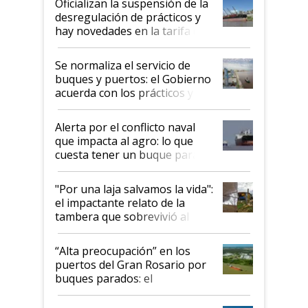
Oficializan la suspensión de la
desregulación de prácticos y
hay novedades en la tarifa de
la hidrovía
Se normaliza el servicio de
buques y puertos: el Gobierno
acuerda con los prácticos y
suspende el decreto de
desregulación
Alerta por el conflicto naval
que impacta al agro: lo que
cuesta tener un buque parado
y el peligro de que Argentina
pase a ser "país sucio"
"Por una laja salvamos la vida":
el impactante relato de la
tambera que sobrevivió al
tornado
“Alta preocupación” en los
puertos del Gran Rosario por
buques parados: el
funcionamiento de las
exportadoras en tensión tras