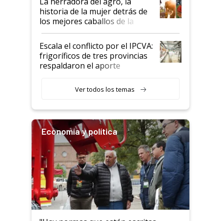
La herradora del agro, la
historia de la mujer detrás de
los mejores caballos de la
Argentina y los mitos que
todavía hacen sufrir a estos
Escala el conflicto por el IPCVA:
animales: "Mientras me
frigoríficos de tres provincias
descalificaban, yo seguí
respaldaron el aporte
haciendo currículum"
obligatorio
Ver todos los temas
Economía y política