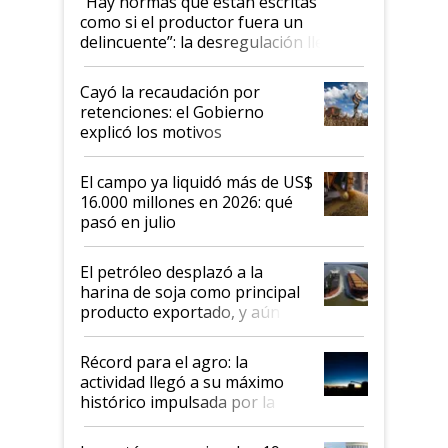
"Hay normas que están escritas
como si el productor fuera un
delincuente”: la desregulación llegó
al Congreso Aapresid y hasta se
habló del financiamiento al IPCVA
Cayó la recaudación por
retenciones: el Gobierno
explicó los motivos
El campo ya liquidó más de US$
16.000 millones en 2026: qué
pasó en julio
El petróleo desplazó a la
harina de soja como principal
producto exportado, y aún así
el agro aportó casi seis de cada
diez dólares y sostuvo el
Récord para el agro: la
liderazgo en un semestre
actividad llegó a su máximo
récord
histórico impulsada por la
cosecha y las exportaciones