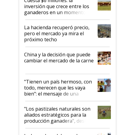
Cuesta $6 millones: la
inversión que crece entre los
ganaderos en un momento
histórico para la actividad
La hacienda recuperó precio,
pero el mercado ya mira el
próximo techo
China y la decisión que puede
cambiar el mercado de la carne
"Tienen un país hermoso, con
todo, merecen que les vaya
bien": el mensaje de una
ganadera uruguaya sobre las
oportunidades que se abren
"Los pastizales naturales son
para el agro en Argentina, con
aliados estratégicos para la
foco en la carne
producción ganadera", destaca
la iniciativa que ya reúne a 46
establecimientos en Argentina