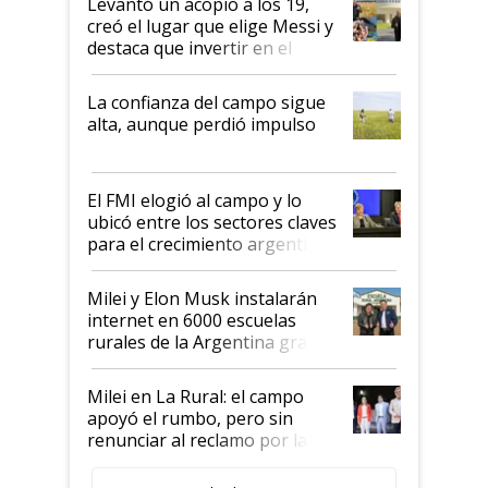
Levantó un acopio a los 19,
creó el lugar que elige Messi y
destaca que invertir en el
kirchnerismo era como "darle
plata a un hijo para droga":
La confianza del campo sigue
Juan Félix Rossetti, el libertario
alta, aunque perdió impulso
que de una dura crisis salió
más fuerte y apuesta al cambio
de Milei
El FMI elogió al campo y lo
ubicó entre los sectores claves
para el crecimiento argentino
Milei y Elon Musk instalarán
internet en 6000 escuelas
rurales de la Argentina gracias
a un acuerdo con Starlink
Milei en La Rural: el campo
apoyó el rumbo, pero sin
renunciar al reclamo por las
retenciones