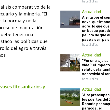
hace 2 días
álisis comparativo de la
Actualidad
uario y la minería. “El
Alerta por el con
r la norma y no la
naval que impac
agro: lo que cu
oceso de maduración
un buque parado
s debe tener una
peligro de que 
pase a ser "país
stacó las políticas que
hace 3 días
rollo del agro a través
nos.
Actualidad
"Por una laja sa
vida": el impac
relato de la ta
sobrevivió al to
hace 3 días
ases fitosanitarios y
Actualidad
“Alta preocupac
los puertos del 
Rosario por bu
parados: el