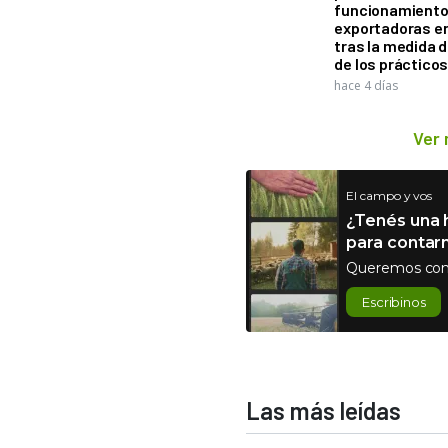
funcionamiento 
exportadoras e
tras la medida 
de los práctico
hace 4 días
Ver
El campo y vos
¿Tenés una h
para contar
Queremos con
Escribinos
Las más leídas