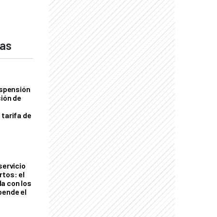
das
uspensión
ción de
 tarifa de
servicio
rtos: el
a con los
pende el