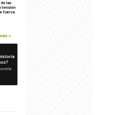
de las
n tensión
de fuerza
s
 más
>
istoria
nos?
ocerla