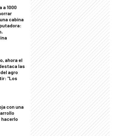
a a 1000
horrar
 una cabina
putadora:
o,
tina
o, ahora el
 destaca las
del agro
tir: "Los
"
oja con una
arrollo
 hacerlo