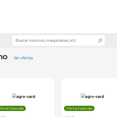
ino
Ver ofertas
fertas Especiales
Ofertas Especiales
sado
Usado