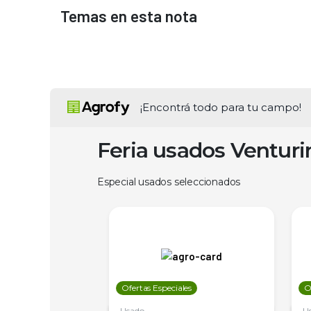
Temas en esta nota
¡Encontrá todo para tu campo!
Feria usados Ventur
Especial usados seleccionados
les
Ofertas Especiales
O
Usado
U