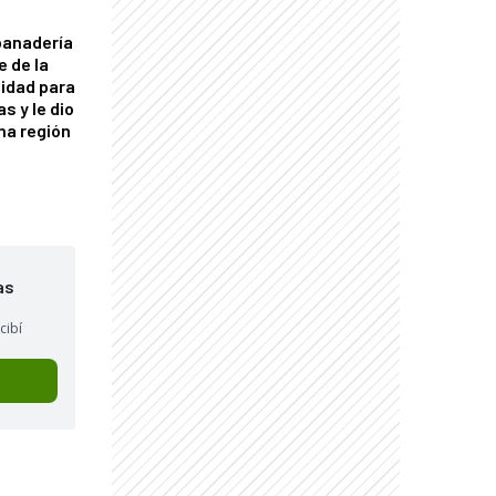
panadería
e de la
idad para
s y le dio
una región
as
cibí