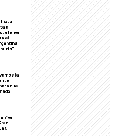
flicto
ta al
esta tener
 y el
Argentina
 sucio"
lvamos la
tante
mbera que
rnado
ión” en
Gran
ques