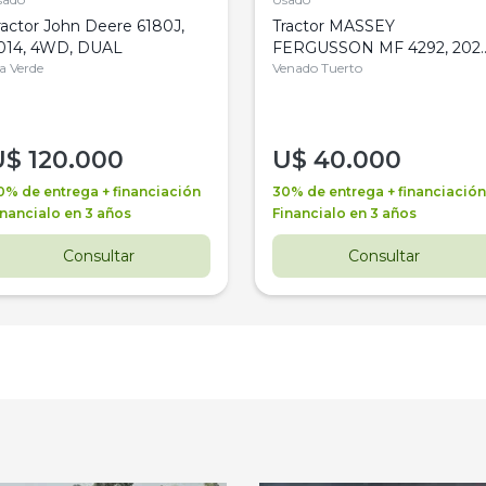
ractor John Deere 6180J,
Tractor MASSEY
014, 4WD, DUAL
FERGUSSON MF 4292, 2020
la Verde
4WD, PATON
Venado Tuerto
U$
120.000
U$
40.000
0% de entrega + financiación
30% de entrega + financiación
inancialo en 3 años
Financialo en 3 años
Consultar
Consultar