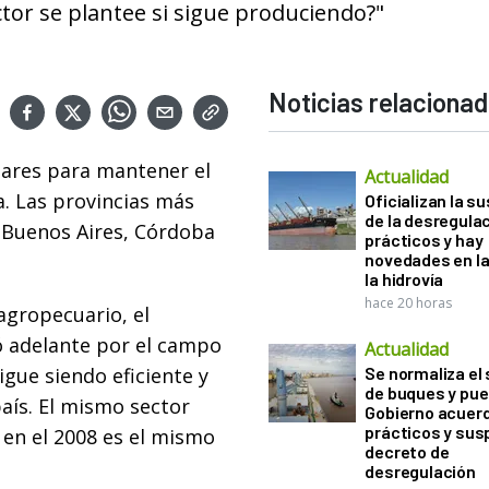
ctor se plantee si sigue produciendo?"
Noticias relaciona
lares para mantener el
Actualidad
a. Las provincias más
Oficializan la s
de la desregula
 Buenos Aires, Córdoba
prácticos y hay
novedades en la
la hidrovía
hace 20 horas
agropecuario, el
ió adelante por el campo
Actualidad
igue siendo eficiente y
Se normaliza el 
de buques y pue
aís. El mismo sector
Gobierno acuerd
prácticos y sus
 en el 2008 es el mismo
decreto de
desregulación