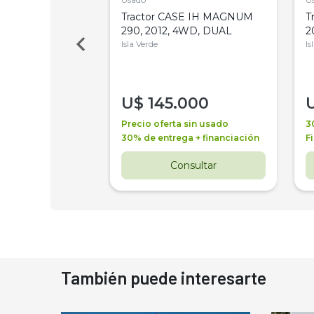
a Metalfor 7040,
Tractor CASE IH MAGNUM
T
Bot 32 Mts
290, 2012, 4WD, DUAL
2
Isla Verde
Is
000
U$
145.000
a + financiación
Precio oferta sin usado
3
 4 años
30% de entrega + financiación
F
nsultar
Consultar
También puede interesarte