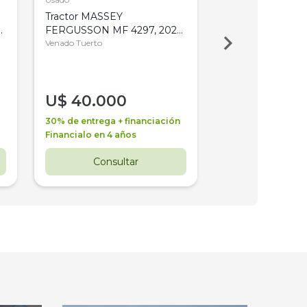
Tractor MASSEY
Tractor AGCO ALL
,
FERGUSSON MF 4297, 2020,
2003, 4WD, PA
4WD, PATON
Venado Tuerto
Venado Tuerto
U$
40.000
U$
30.000
30% de entrega + financiación
30% de entrega + 
Financialo en 4 años
Financialo en 3 a
Consultar
Consul