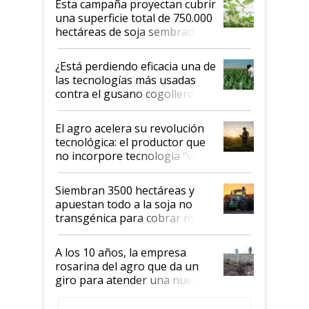
Esta campaña proyectan cubrir
una superficie total de 750.000
hectáreas de soja sembradas
con una nueva generación de
variedades que marcan un
¿Está perdiendo eficacia una de
salto tecnológico en genética y
las tecnologías más usadas
rendimiento
contra el gusano cogollero? El
desafío de una tecnología clave
El agro acelera su revolución
tecnológica: el productor que
no incorpore tecnología "va a
perder el tren"
Siembran 3500 hectáreas y
apuestan todo a la soja no
transgénica para cobrar más
por tonelada: compraron un
semillero
A los 10 años, la empresa
rosarina del agro que da un
giro para atender una nueva
etapa en el agro