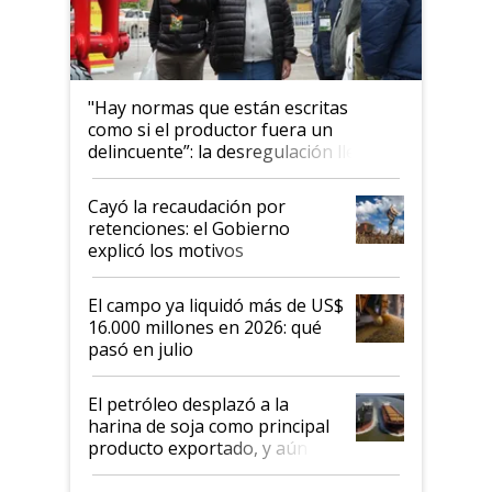
"Hay normas que están escritas
como si el productor fuera un
delincuente”: la desregulación llegó
al Congreso Aapresid y hasta se
habló del financiamiento al IPCVA
Cayó la recaudación por
retenciones: el Gobierno
explicó los motivos
El campo ya liquidó más de US$
16.000 millones en 2026: qué
pasó en julio
El petróleo desplazó a la
harina de soja como principal
producto exportado, y aún así
el agro aportó casi seis de cada
diez dólares y sostuvo el