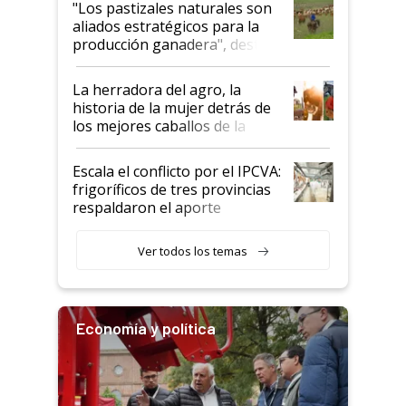
"Los pastizales naturales son
para el agro en Argentina, con
aliados estratégicos para la
foco en la carne
producción ganadera", destaca
la iniciativa que ya reúne a 46
establecimientos en Argentina
La herradora del agro, la
historia de la mujer detrás de
los mejores caballos de la
Argentina y los mitos que
todavía hacen sufrir a estos
Escala el conflicto por el IPCVA:
animales: "Mientras me
frigoríficos de tres provincias
descalificaban, yo seguí
respaldaron el aporte
haciendo currículum"
obligatorio
Ver todos los temas
Economía y política