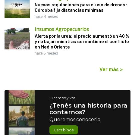
Nuevas regulaciones para el uso de drones:
Córdoba fija distancias mínimas
hace 4 meses
Insumos Agropecuarios
Alerta por la urea: el precio aumentó un 40 %
y no bajan mientras se mantiene el conflicto
en Medio Oriente
hace 5 meses
Ver más
>
El campo y vos
¿Tenés una historia para
contarnos?
Queremos conocerla
Escribinos