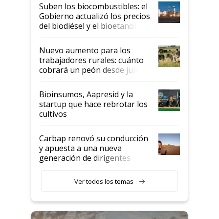
exportadoras en tensión tras
Suben los biocombustibles: el
la medida de fuerza de los
Gobierno actualizó los precios
prácticos
del biodiésel y el bioetanol
Nuevo aumento para los
trabajadores rurales: cuánto
cobrará un peón desde julio
Bioinsumos, Aapresid y la
startup que hace rebrotar los
cultivos
Carbap renovó su conducción
y apuesta a una nueva
generación de dirigentes
rurales
Ver todos los temas