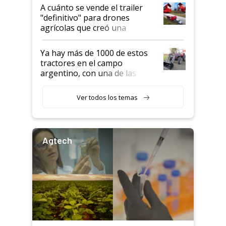
recibieron: quién está detrás
A cuánto se vende el trailer
del rescate de la empresa
"definitivo" para drones
agrícolas que creó una
empresa argentina: "Veíamos a
contratistas invirtiendo miles
Ya hay más de 1000 de estos
de dólares en drones de última
tractores en el campo
generación que luego eran
argentino, con una de las
transportados de forma
estructuras de fabricación más
precaria"
integradas del mundo
Ver todos los temas
Agtech