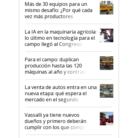
lo último en el mundo,
Más de 30 equipos para un
disponible en Argentina
mismo desafío: ¿Por qué cada
vez más productores
incorporan fertilizante bajo
tierra?
La IA en la maquinaria agrícola:
lo último en tecnología para el
campo llegó al Congreso
Aapresid 2026
Para el campo: duplican
producción hasta las 120
máquinas al año y contratan
especialistas de la industria
automotriz para lograrlo
La venta de autos entra en una
nueva etapa: qué espera el
mercado en el segundo
semestre
Vassalli ya tiene nuevos
dueños y primero deberán
cumplir con los que compraron
cosechadoras y todavía no las