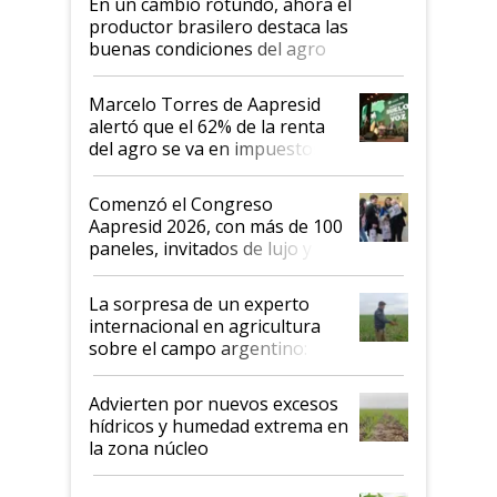
En un cambio rotundo, ahora el
productor brasilero destaca las
buenas condiciones del agro
argentino para invertir: "Los veo
más motivados"
Marcelo Torres de Aapresid
alertó que el 62% de la renta
del agro se va en impuestos:
"No es bueno que en
Argentina se sigan discutiendo
Comenzó el Congreso
las mismas cosas de hace 50
Aapresid 2026, con más de 100
años"
paneles, invitados de lujo y
todas las tendencias
La sorpresa de un experto
internacional en agricultura
sobre el campo argentino:
"Estoy muy impresionado"
Advierten por nuevos excesos
hídricos y humedad extrema en
la zona núcleo