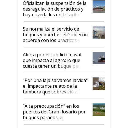
Oficializan la suspensión de la
desregulación de prácticos y
hay novedades en la tarifa de
la hidrovía
Se normaliza el servicio de
buques y puertos: el Gobierno
acuerda con los prácticos y
suspende el decreto de
desregulación
Alerta por el conflicto naval
que impacta al agro: lo que
cuesta tener un buque parado
y el peligro de que Argentina
pase a ser "país sucio"
"Por una laja salvamos la vida":
el impactante relato de la
tambera que sobrevivió al
tornado
“Alta preocupación” en los
puertos del Gran Rosario por
buques parados: el
funcionamiento de las