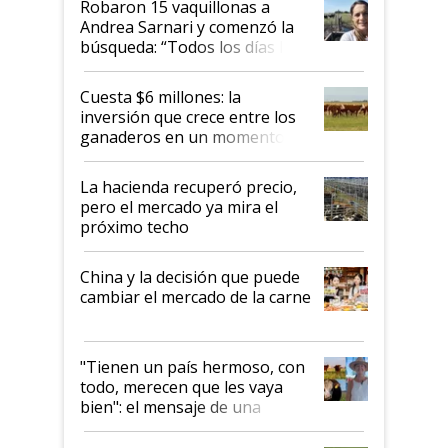
Robaron 15 vaquillonas a
Andrea Sarnari y comenzó la
búsqueda: “Todos los días le
toca a algún productor”
Cuesta $6 millones: la
inversión que crece entre los
ganaderos en un momento
histórico para la actividad
La hacienda recuperó precio,
pero el mercado ya mira el
próximo techo
China y la decisión que puede
cambiar el mercado de la carne
"Tienen un país hermoso, con
todo, merecen que les vaya
bien": el mensaje de una
ganadera uruguaya sobre las
oportunidades que se abren