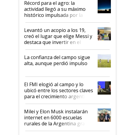
Récord para el agro: la
liderazgo en un semestre
actividad llegó a su máximo
récord
histórico impulsada por la
cosecha y las exportaciones
Levantó un acopio a los 19,
creó el lugar que elige Messi y
destaca que invertir en el
kirchnerismo era como "darle
plata a un hijo para droga":
La confianza del campo sigue
Juan Félix Rossetti, el libertario
alta, aunque perdió impulso
que de una dura crisis salió
más fuerte y apuesta al cambio
de Milei
El FMI elogió al campo y lo
ubicó entre los sectores claves
para el crecimiento argentino
Milei y Elon Musk instalarán
internet en 6000 escuelas
rurales de la Argentina gracias
a un acuerdo con Starlink