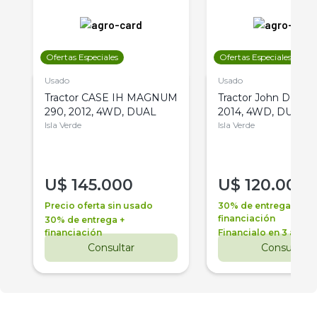
Ofertas Especiales
Ofertas Especiales
Usado
Usado
Tractor CASE IH MAGNUM
Tractor John Deere 
290, 2012, 4WD, DUAL
2014, 4WD, DUAL
Isla Verde
Isla Verde
U$
145.000
U$
120.000
Precio oferta sin usado
30% de entrega +
financiación
30% de entrega +
financiación
Financialo en 3 años
Consultar
Consultar