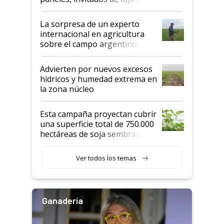
todas las tendencias
La sorpresa de un experto
internacional en agricultura
sobre el campo argentino:
"Estoy muy impresionado"
Advierten por nuevos excesos
hídricos y humedad extrema en
la zona núcleo
Esta campaña proyectan cubrir
una superficie total de 750.000
hectáreas de soja sembradas
con una nueva generación de
variedades que marcan un
Ver todos los temas
salto tecnológico en genética y
rendimiento
Ganadería