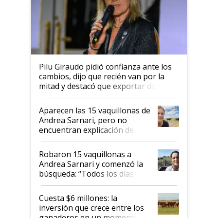
Pilu Giraudo pidió confianza ante los
cambios, dijo que recién van por la
mitad y destacó que exportar dejó de
ser "para unos pocos": "Tenemos un
mandato muy claro del gobierno
Aparecen las 15 vaquillonas de
nacional"
Andrea Sarnari, pero no
encuentran explicación de
cómo llegaron allí
Robaron 15 vaquillonas a
Andrea Sarnari y comenzó la
búsqueda: “Todos los días le
toca a algún productor”
Cuesta $6 millones: la
inversión que crece entre los
ganaderos en un momento