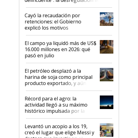
al Congreso Aapresid y hasta se
habló del financiamiento al IPCVA
Cayó la recaudación por
retenciones: el Gobierno
explicó los motivos
El campo ya liquidó más de US$
16.000 millones en 2026: qué
pasó en julio
El petróleo desplazó a la
harina de soja como principal
producto exportado, y aún así
el agro aportó casi seis de cada
diez dólares y sostuvo el
Récord para el agro: la
liderazgo en un semestre
actividad llegó a su máximo
récord
histórico impulsada por la
cosecha y las exportaciones
Levantó un acopio a los 19,
creó el lugar que elige Messi y