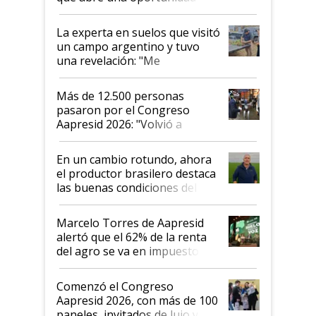
el lote
La experta en suelos que visitó
un campo argentino y tuvo
una revelación: "Me
impresionó mucho"
Más de 12.500 personas
pasaron por el Congreso
Aapresid 2026: "Volvió a
demostrar que hablar del
suelo es hablar de todo el
En un cambio rotundo, ahora
sistema productivo"
el productor brasilero destaca
las buenas condiciones del
agro argentino para invertir:
"Los veo más motivados"
Marcelo Torres de Aapresid
alertó que el 62% de la renta
del agro se va en impuestos:
"No es bueno que en
Argentina se sigan discutiendo
Comenzó el Congreso
las mismas cosas de hace 50
Aapresid 2026, con más de 100
años"
paneles, invitados de lujo y