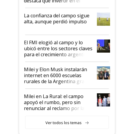
destaca que invertir en el
kirchnerismo era como "darle
plata a un hijo para droga":
La confianza del campo sigue
Juan Félix Rossetti, el libertario
alta, aunque perdió impulso
que de una dura crisis salió
más fuerte y apuesta al cambio
de Milei
El FMI elogió al campo y lo
ubicó entre los sectores claves
para el crecimiento argentino
Milei y Elon Musk instalarán
internet en 6000 escuelas
rurales de la Argentina gracias
a un acuerdo con Starlink
Milei en La Rural: el campo
apoyó el rumbo, pero sin
renunciar al reclamo por las
retenciones
Ver todos los temas