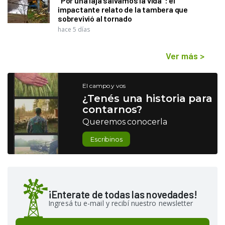
"Por una laja salvamos la vida": el
impactante relato de la tambera que
sobrevivió al tornado
hace 5 días
Ver más
>
El campo y vos
¿Tenés una historia para
contarnos?
Queremos conocerla
Escribinos
¡Enterate de todas las novedades!
Ingresá tu e-mail y recibí nuestro newsletter