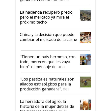
histórico para la actividad
La hacienda recuperó precio,
pero el mercado ya mira el
próximo techo
China y la decisión que puede
cambiar el mercado de la carne
"Tienen un país hermoso, con
todo, merecen que les vaya
bien": el mensaje de una
ganadera uruguaya sobre las
oportunidades que se abren
"Los pastizales naturales son
para el agro en Argentina, con
aliados estratégicos para la
foco en la carne
producción ganadera", destaca
la iniciativa que ya reúne a 46
establecimientos en Argentina
La herradora del agro, la
historia de la mujer detrás de