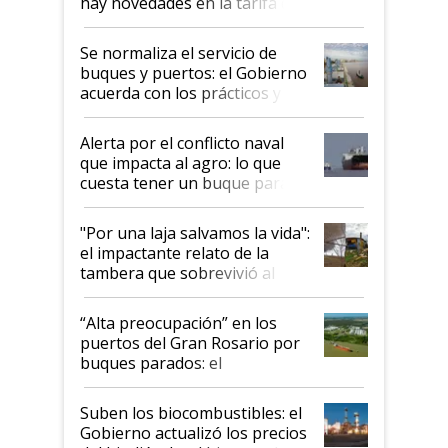
hay novedades en la tarifa de
la hidrovía
Se normaliza el servicio de
buques y puertos: el Gobierno
acuerda con los prácticos y
suspende el decreto de
desregulación
Alerta por el conflicto naval
que impacta al agro: lo que
cuesta tener un buque parado
y el peligro de que Argentina
pase a ser "país sucio"
"Por una laja salvamos la vida":
el impactante relato de la
tambera que sobrevivió al
tornado
“Alta preocupación” en los
puertos del Gran Rosario por
buques parados: el
funcionamiento de las
exportadoras en tensión tras
Suben los biocombustibles: el
la medida de fuerza de los
Gobierno actualizó los precios
prácticos