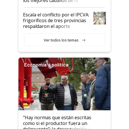
los mejores caballos de la
Argentina y los mitos que
todavía hacen sufrir a estos
Escala el conflicto por el IPCVA:
animales: "Mientras me
frigoríficos de tres provincias
descalificaban, yo seguí
respaldaron el aporte
haciendo currículum"
obligatorio
Ver todos los temas
Economía y política
"Hay normas que están escritas
como si el productor fuera un
delincuente”: la desregulación llegó