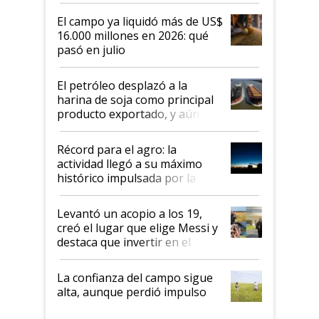
El campo ya liquidó más de US$
16.000 millones en 2026: qué
pasó en julio
El petróleo desplazó a la
harina de soja como principal
producto exportado, y aún así
el agro aportó casi seis de cada
diez dólares y sostuvo el
Récord para el agro: la
liderazgo en un semestre
actividad llegó a su máximo
récord
histórico impulsada por la
cosecha y las exportaciones
Levantó un acopio a los 19,
creó el lugar que elige Messi y
destaca que invertir en el
kirchnerismo era como "darle
plata a un hijo para droga":
La confianza del campo sigue
Juan Félix Rossetti, el libertario
alta, aunque perdió impulso
que de una dura crisis salió
más fuerte y apuesta al cambio