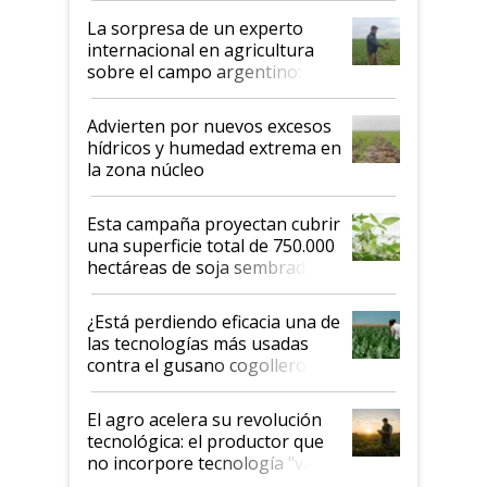
La sorpresa de un experto
internacional en agricultura
sobre el campo argentino:
"Estoy muy impresionado"
Advierten por nuevos excesos
hídricos y humedad extrema en
la zona núcleo
Esta campaña proyectan cubrir
una superficie total de 750.000
hectáreas de soja sembradas
con una nueva generación de
variedades que marcan un
¿Está perdiendo eficacia una de
salto tecnológico en genética y
las tecnologías más usadas
rendimiento
contra el gusano cogollero? El
desafío de una tecnología clave
El agro acelera su revolución
tecnológica: el productor que
no incorpore tecnología "va a
perder el tren"