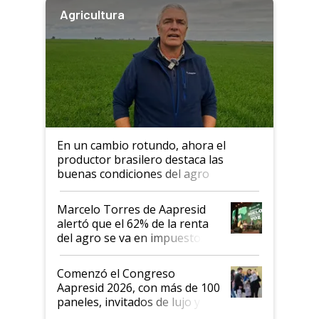
Agricultura
En un cambio rotundo, ahora el
productor brasilero destaca las
buenas condiciones del agro
argentino para invertir: "Los veo
más motivados"
Marcelo Torres de Aapresid
alertó que el 62% de la renta
del agro se va en impuestos:
"No es bueno que en
Argentina se sigan discutiendo
Comenzó el Congreso
las mismas cosas de hace 50
Aapresid 2026, con más de 100
años"
paneles, invitados de lujo y
todas las tendencias