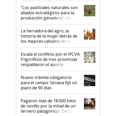
oportunidades que se abren
"Los pastizales naturales son
para el agro en Argentina, con
aliados estratégicos para la
foco en la carne
producción ganadera", destaca
la iniciativa que ya reúne a 46
establecimientos en Argentina
La herradora del agro, la
historia de la mujer detrás de
los mejores caballos de la
Argentina y los mitos que
todavía hacen sufrir a estos
Escala el conflicto por el IPCVA:
animales: "Mientras me
frigoríficos de tres provincias
descalificaban, yo seguí
respaldaron el aporte
haciendo currículum"
obligatorio
Nuevo trámite obligatorio
para el campo: Senasa fijó un
plazo de 90 días
Pagaron más de 18.000 kilos
de novillo por la mitad de un
ternero patagónico: "Desde