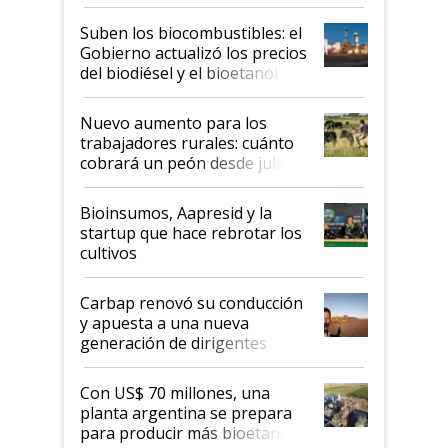
funcionamiento de las
exportadoras en tensión tras
Suben los biocombustibles: el
la medida de fuerza de los
Gobierno actualizó los precios
prácticos
del biodiésel y el bioetanol
Nuevo aumento para los
trabajadores rurales: cuánto
cobrará un peón desde julio
Bioinsumos, Aapresid y la
startup que hace rebrotar los
cultivos
Carbap renovó su conducción
y apuesta a una nueva
generación de dirigentes
rurales
Con US$ 70 millones, una
planta argentina se prepara
para producir más bioetanol