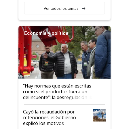
que bajó del camión empezó a
llamar la atención"
Ver todos los temas
Economía y política
"Hay normas que están escritas
como si el productor fuera un
delincuente”: la desregulación llegó
al Congreso Aapresid y hasta se
habló del financiamiento al IPCVA
Cayó la recaudación por
retenciones: el Gobierno
explicó los motivos