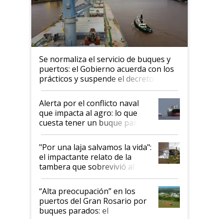
Se normaliza el servicio de buques y
puertos: el Gobierno acuerda con los
prácticos y suspende el decreto de
desregulación
Alerta por el conflicto naval
que impacta al agro: lo que
cuesta tener un buque parado
y el peligro de que Argentina
pase a ser "país sucio"
"Por una laja salvamos la vida":
el impactante relato de la
tambera que sobrevivió al
tornado
“Alta preocupación” en los
puertos del Gran Rosario por
buques parados: el