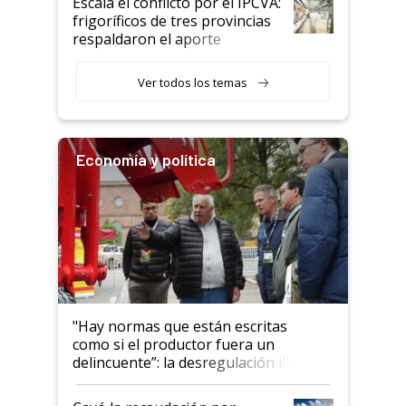
Escala el conflicto por el IPCVA:
animales: "Mientras me
frigoríficos de tres provincias
descalificaban, yo seguí
respaldaron el aporte
haciendo currículum"
obligatorio
Ver todos los temas
Economía y política
"Hay normas que están escritas
como si el productor fuera un
delincuente”: la desregulación llegó
al Congreso Aapresid y hasta se
habló del financiamiento al IPCVA