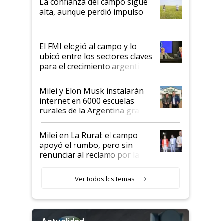
La confianza del campo sigue
Juan Félix Rossetti, el libertario
alta, aunque perdió impulso
que de una dura crisis salió
más fuerte y apuesta al cambio
de Milei
El FMI elogió al campo y lo
ubicó entre los sectores claves
para el crecimiento argentino
Milei y Elon Musk instalarán
internet en 6000 escuelas
rurales de la Argentina gracias
a un acuerdo con Starlink
Milei en La Rural: el campo
apoyó el rumbo, pero sin
renunciar al reclamo por las
retenciones
Ver todos los temas
Actualidad