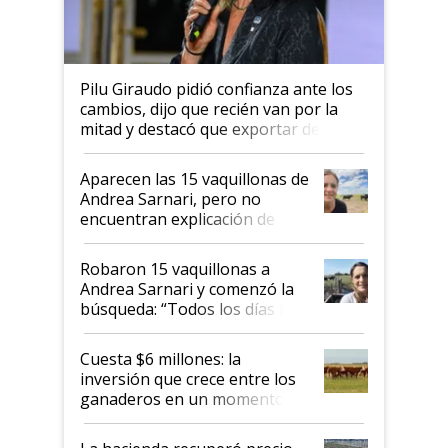
Pilu Giraudo pidió confianza ante los
cambios, dijo que recién van por la
mitad y destacó que exportar dejó de
ser "para unos pocos": "Tenemos un
mandato muy claro del gobierno
Aparecen las 15 vaquillonas de
nacional"
Andrea Sarnari, pero no
encuentran explicación de
cómo llegaron allí
Robaron 15 vaquillonas a
Andrea Sarnari y comenzó la
búsqueda: “Todos los días le
toca a algún productor”
Cuesta $6 millones: la
inversión que crece entre los
ganaderos en un momento
histórico para la actividad