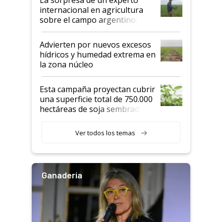
internacional en agricultura
sobre el campo argentino:
"Estoy muy impresionado"
Advierten por nuevos excesos
hídricos y humedad extrema en
la zona núcleo
Esta campaña proyectan cubrir
una superficie total de 750.000
hectáreas de soja sembradas
con una nueva generación de
variedades que marcan un
Ver todos los temas
salto tecnológico en genética y
rendimiento
Ganadería