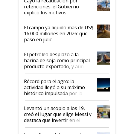
Cayó la recaudación por
retenciones: el Gobierno
explicó los motivos
El campo ya liquidó más de US$
16.000 millones en 2026: qué
pasó en julio
El petróleo desplazó a la
harina de soja como principal
producto exportado, y aún así
el agro aportó casi seis de cada
diez dólares y sostuvo el
Récord para el agro: la
liderazgo en un semestre
actividad llegó a su máximo
récord
histórico impulsada por la
cosecha y las exportaciones
Levantó un acopio a los 19,
creó el lugar que elige Messi y
destaca que invertir en el
kirchnerismo era como "darle
plata a un hijo para droga":